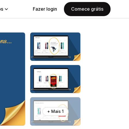
ps
Fazer login
Comece grátis
+ Mais 1