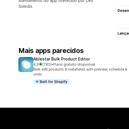
Atendimento do app oferecido por Dev
Soledis.
Desen
Lança
Mais apps parecidos
Ablestar Bulk Product Editor
de 5 estrelas
4,9
(785)
•
Plano gratuito disponível
785 avaliações ao todo
Bulk edit products & metafields with preview, schedule &
undo
Built for Shopify