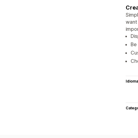
Crea
Simpl
want 
impor
Dis
Be 
Cus
Cho
Idiom
Categ