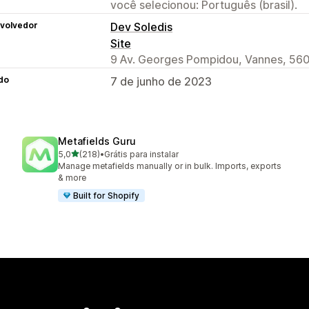
você selecionou: Português (brasil).
volvedor
Dev Soledis
Site
9 Av. Georges Pompidou, Vannes, 560
do
7 de junho de 2023
Metafields Guru
de 5 estrelas
5,0
(218)
•
Grátis para instalar
218 avaliações ao todo
Manage metafields manually or in bulk. Imports, exports
& more
Built for Shopify