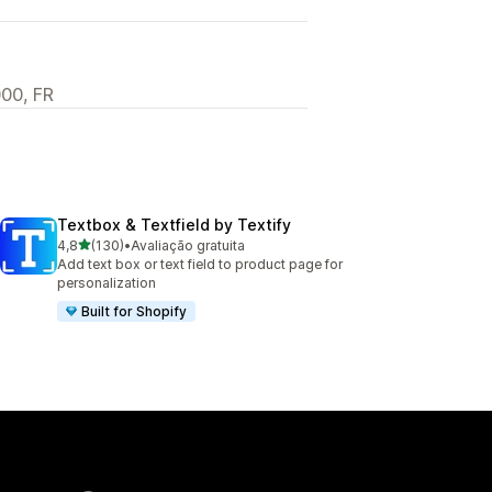
00, FR
Textbox & Textfield by Textify
de 5 estrelas
4,8
(130)
•
Avaliação gratuita
130 avaliações ao todo
Add text box or text field to product page for
personalization
Built for Shopify