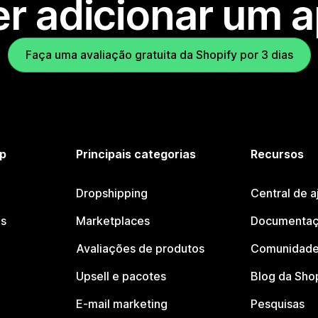
r adicionar um 
Faça uma avaliação gratuita da Shopify por 3 dias
p
Principais categorias
Recursos
Dropshipping
Central de a
os
Marketplaces
Documentaç
Avaliações de produtos
Comunidade
Upsell e pacotes
Blog da Sho
E-mail marketing
Pesquisas