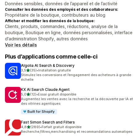
Données sensibles, données de l’appareil et de l’activité
Consulter les données des employés et des collaborateurs:
Propriétaire de la boutique, contributeurs au blog
Afficher et modifier les données de la boutique:
Clients, produits, commandes, réductions, analyse de la
boutique, Boutique en ligne, données personnalisées, interface
d'administration Shopify, autres données
Voir les détails
Plus d’applications comme celle-ci
Algolia AI Search & Discovery
étoile(s) sur 5
3,5
(35)
•
Installation gratuite
35 avis au total
Stimulez les conversions et l’engagement des acheteurs à grande
échelle
KX AI Search Claude Agent
étoile(s) sur 5
5,0
(12)
•
Essai gratuit disponible
12 avis au total
Augmentez les ventes avec la recherche et la découverte par IA et
des vitrines agentiques
Built for Shopify
Fast Simon Search and Filters
étoile(s) sur 5
4,8
(289)
•
Forfait gratuit disponible
289 avis au total
Recherche,filtres,merchandising et recommandations automatiqes