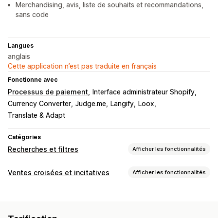
Merchandising, avis, liste de souhaits et recommandations,
sans code
Langues
anglais
Cette application n’est pas traduite en français
Fonctionne avec
Processus de paiement
Interface administrateur Shopify
Currency Converter
Judge.me
Langify
Loox
Translate & Adapt
Catégories
Recherches et filtres
Afficher les fonctionnalités
Fonctionnalités de recherche
Ventes croisées et incitatives
Afficher les fonctionnalités
Saisie automatique
Recherche instantanée
Multilingue
Personnalisation
Recherche par IA
Tolérance aux fautes de frappe
Panier vente incitative
Paiement vente incitative
Groupes de synonymes
Mots vides