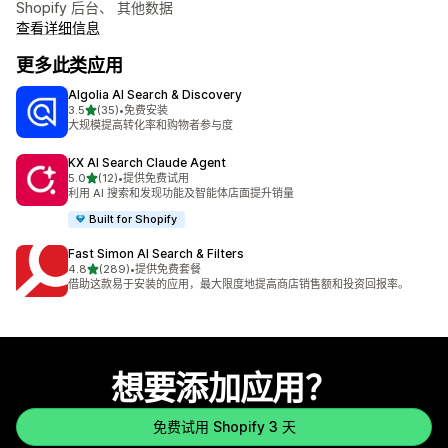
Shopify 后台、 其他数据
查看详细信息
更多此类应用
Algolia AI Search & Discovery
星（满分 5 星）
3.5
(35)
•
免费安装
总共 35 条评论
大规模提高转化率和购物者参与度
KX AI Search Claude Agent
星（满分 5 星）
5.0
(12)
•
提供免费试用
总共 12 条评论
利用 AI 搜索和发现功能及智能体店面提升销量
Built for Shopify
Fast Simon AI Search & Filters
星（满分 5 星）
4.8
(289)
•
提供免费套餐
总共 289 条评论
借助这款易于安装的应用，最大限度地提高商店销售额和投资回报率。
想要添加应用？
免费试用 Shopify 3 天