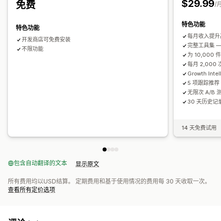
$29.99
免费
/
分析
分析
AI 洞察
转化跟踪
自定义控制面板
筛选条件使用情况
实时分析
特色功能
特色功能
A/B 测试
点击率
转化率
推荐绩效
优化建议
漏斗绩效
行为洞察
搜索查询
每月收入提升高
开发商店可免费安装
完整工具集 
不限功能
为 10,000
每月 2,000
Growth Int
5 项跟踪推荐
无限次 A/B 
30 天历史记录
14 天免费试用
包含自动翻译的文本
显示原文
所有费用均以USD结算。 定期费用和基于使用情况的费用每 30 天收取一次。
查看所有定价选项