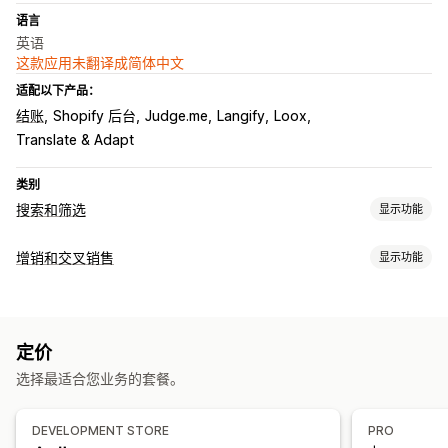
语言
英语
这款应用未翻译成简体中文
适配以下产品：
结账
Shopify 后台
Judge.me
Langify
Loox
Translate & Adapt
类别
搜索和筛选
显示功能
搜索功能
增销和交叉销售
显示功能
自动补全
即时搜索
多语言
AI 搜索
错别字容忍
同义词组
自定义
停用词
搜索建议
产品推荐
产品改进
多个筛选条件
个性化搜索
购物车增销
结账增销
产品页面增销
公告栏
感谢页面增销
自定义排名
搜索栏
排除结果
定价
一键附加服务
粘性购物车
购物车抽屉
多币种
多语言
显示自定义
选择最适合您业务的套餐。
优惠和建议
自动适应移动设备
自定义 CSS
自定义样式
筛选条件显示
运输保护
免费赠品
免运费
附加产品
产品推荐
组合购买
套装
自定义筛选条件
搜索结果页面
排序
DEVELOPMENT STORE
PRO
数量折扣
批量折扣
分层折扣
AI 建议
订阅升级