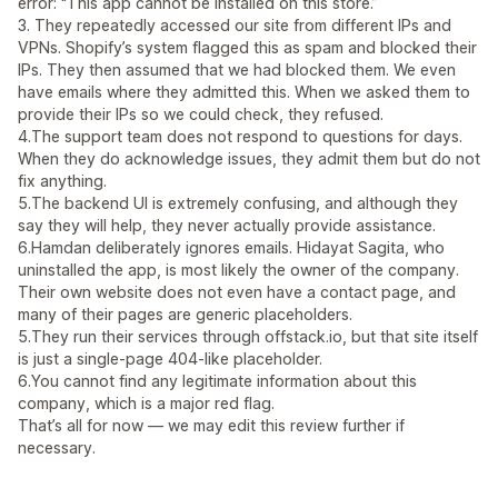
error: “This app cannot be installed on this store.”
3. They repeatedly accessed our site from different IPs and
VPNs. Shopify’s system flagged this as spam and blocked their
IPs. They then assumed that we had blocked them. We even
have emails where they admitted this. When we asked them to
provide their IPs so we could check, they refused.
4.The support team does not respond to questions for days.
When they do acknowledge issues, they admit them but do not
fix anything.
5.The backend UI is extremely confusing, and although they
say they will help, they never actually provide assistance.
6.Hamdan deliberately ignores emails. Hidayat Sagita, who
uninstalled the app, is most likely the owner of the company.
Their own website does not even have a contact page, and
many of their pages are generic placeholders.
5.They run their services through offstack.io, but that site itself
is just a single-page 404-like placeholder.
6.You cannot find any legitimate information about this
company, which is a major red flag.
That’s all for now — we may edit this review further if
necessary.