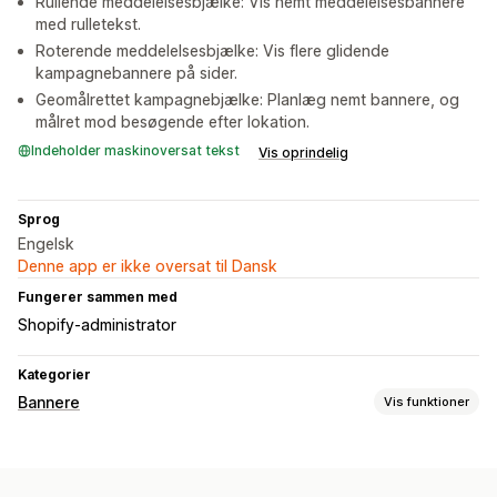
Rullende meddelelsesbjælke: Vis nemt meddelelsesbannere
med rulletekst.
Roterende meddelelsesbjælke: Vis flere glidende
kampagnebannere på sider.
Geomålrettet kampagnebjælke: Planlæg nemt bannere, og
målret mod besøgende efter lokation.
Indeholder maskinoversat tekst
Vis oprindelig
Sprog
Engelsk
Denne app er ikke oversat til Dansk
Fungerer sammen med
Shopify-administrator
Kategorier
Bannere
Vis funktioner
Bannertype
Annonceringslinje
Cookiesamtykke
Gratis levering