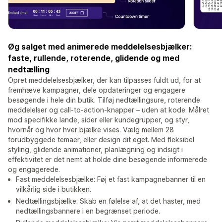
Øg salget med animerede meddelelsesbjælker:
faste, rullende, roterende, glidende og med
nedtælling
Opret meddelelsesbjælker, der kan tilpasses fuldt ud, for at
fremhæve kampagner, dele opdateringer og engagere
besøgende i hele din butik. Tilføj nedtællingsure, roterende
meddelelser og call-to-action-knapper – uden at kode. Målret
mod specifikke lande, sider eller kundegrupper, og styr,
hvornår og hvor hver bjælke vises. Vælg mellem 28
forudbyggede temaer, eller design dit eget. Med fleksibel
styling, glidende animationer, planlægning og indsigt i
effektivitet er det nemt at holde dine besøgende informerede
og engagerede.
Fast meddelelsesbjælke: Føj et fast kampagnebanner til en
vilkårlig side i butikken.
Nedtællingsbjælke: Skab en følelse af, at det haster, med
nedtællingsbannere i en begrænset periode.