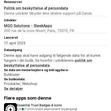
Ressourcer
Politik om beskyttelse af persondata
Denne udvikler tilbyder ikke direkte support på Dansk.
Udvikler
MGO Solutions - SleekApps
200 rue de la croix Nivert, Paris, 75015, FR
Lanceret
17. april 2025
Dataadgang
Denne app skal have adgang til følgende data for at kunne
fungere i din butik. Se hvorfor i udviklerens
politik om
beskyttelse af persondata
.
Se data om medarbejdere og bidragydere:
Butiksejer
Se butiksdata:
Produkter, Webshop
Se detaljer
Flere apps som denne
Essential Trust Badges & Icons
ud af 5 stjerner
5,0
(1.033)
•
Gratis abonnement tilgængeligt
1033 anmeldelser i alt