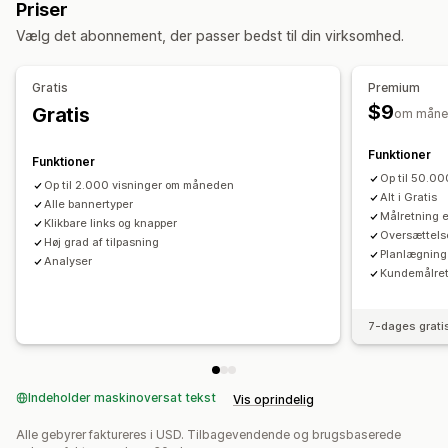
Priser
GDPR-overholdelse
Masseannoncering
Notifikation
Vælg det abonnement, der passer bedst til din virksomhed.
Produktside
Promovering
Nedtælling
Personligt tilpassede anbefalinger
Gratis
Premium
Tilpasning
$9
Gratis
om måne
Placering af banner
Fastgjort visning
Links og knapper
Baggrunde
Farve og skrifttype
Tilpasset CSS
Emojis
Funktioner
Funktioner
Flere sprog
Dynamisk på mobil
Planlægning
Op til 50.0
Op til 2.000 visninger om måneden
Alt i Gratis
Målretning mod lokation
Alle bannertyper
Målretning af kampagner
Målretning e
Klikbare links og knapper
Adfærdsbaseret målretning
Oversættelse
Høj grad af tilpasning
Planlægning 
Analyser
Analyser og rapportering
Kundemålret
Adfærdssporing
Sporing af ydeevne
Analyser i realtid
Trafikrapporter
7-dages grati
Indeholder maskinoversat tekst
Vis oprindelig
Alle gebyrer faktureres i USD. Tilbagevendende og brugsbaserede