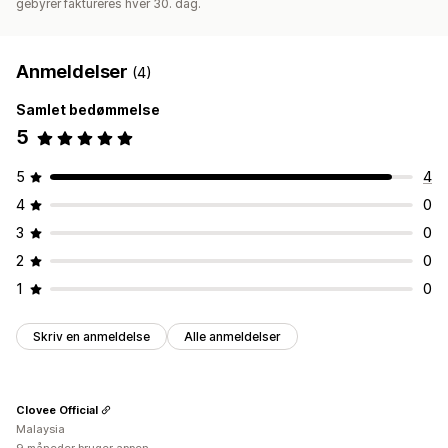
gebyrer faktureres hver 30. dag.
Anmeldelser
(4)
Samlet bedømmelse
5
5
4
4
0
3
0
2
0
1
0
Skriv en anmeldelse
Alle anmeldelser
Clovee Official
Malaysia