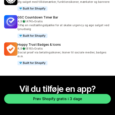
Øg salget med tillidsmærker, funktionsikoner, mærkater og bannere
Built for Shopify
GSC Countdown Timer Bar
ud af 5 stjerner
4,9
(474)
•
Gratis
474 anmeldelser i alt
Tilføj en nedtællingsbjælke for at skabe urgency og øge salget ved
lynudsalg
Built for Shopify
Hoppy Trust Badges & Icons
ud af 5 stjerner
4,9
(816)
•
Gratis
816 anmeldelser i alt
Social proof via betalingsikoner, ikoner til sociale medier, badges
m.m.
Built for Shopify
Vil du tilføje en app?
Prøv Shopify gratis i 3 dage