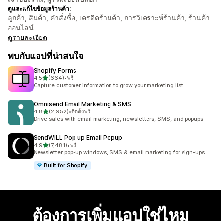
ดูและแก้ไขข้อมูลร้านค้า:
ลูกค้า, สินค้า, คำสั่งซื้อ, เครดิตร้านค้า, การวิเคราะห์ร้านค้า, ร้านค้า
ออนไลน์
ดูรายละเอียด
พบกับแอปที่น่าสนใจ
Shopify Forms
เต็ม 5 ดาว
4.5
(664)
•
ฟรี
ทั้งหมด 664 รีวิว
Capture customer information to grow your marketing list
Omnisend Email Marketing & SMS
เต็ม 5 ดาว
4.8
(2,952)
•
ติดตั้งฟรี
ทั้งหมด 2952 รีวิว
Drive sales with email marketing, newsletters, SMS, and popups
SendWILL Pop up Email Popup
เต็ม 5 ดาว
4.9
(7,481)
•
ฟรี
ทั้งหมด 7481 รีวิว
Newsletter pop-up windows, SMS & email marketing for sign-ups
Built for Shopify
ต้องการเพิ่มแอปใช่ไหม