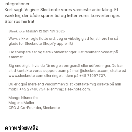
integrationer.
Kort sagt: Vi giver Sleeknote vores varmeste anbefaling. Et
værktøj, der både sparer tid og løfter vores konverteringer.
Stor ros herfra!
Sleeknote ตอบแล้ว 12 มิถุนายน 2025
Wow, sikke nogle flotte ord. Jeg er virkelig glad for at høre I er så
glade for Sleeknote Shopify app'en 🙌
Tidsbesparelser og flere konverteringer. Det rammer hovedet på
sømmet.
Sig endelig til hvis du får nogle spørgsmål eller udfordringer. Du kan
altid kontakte vores support team på mail@sleeknote.com, chatte på
www.sleeknote.com eller ringe til dem på +45 71997707.
Du er også mere end velkommen til at kontakte mig direkte på min
mobil +45 27490754 eller mm@sleeknote.com.
Mange hilsner fra
Mogens Møller
CEO & Co-Founder, Sleeknote
ความช่วยเหลือ