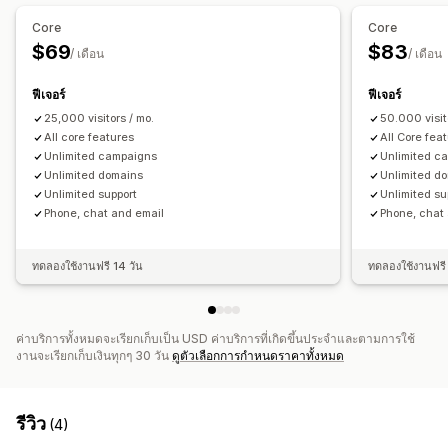
แบบทดสอบ
ป๊อปอัพที่กำหนดเอง
Core
Core
การจัดการป๊อปอัพ
$69
$83
/ เดือน
/ เดือน
เครื่องมือแก้ไข
เทมเพลต
การสร้างด้วย AI
รหัสที่กำหนดเอง
แบบอักษรที่กำหนดเอง
การแปล
การปรับให้เข้ากับท้องถิ่น
ฟีเจอร์
ฟีเจอร์
รายชื่อการจัดเก็บสำหรับอีเมล
25,000 visitors / mo.
รายชื่อการจัดเก็บสำหรับ SMS
50.000 visit
All core features
All Core fea
แคมเปญ
ทริกเกอร์และกฎ
การทำงานอัตโนมัติ
Unlimited campaigns
Unlimited c
การกำหนดเป้าหมาย
ตำแหน่งทางภูมิศาสตร์
การแบ่งกลุ่ม
Unlimited domains
Unlimited d
Unlimited support
Unlimited su
การติดแท็ก
การรายงาน
การวิเคราะห์
การทดสอบ A/B
Phone, chat and email
Phone, chat
การติดตาม
API และเว็บฮุก
ทดลองใช้งานฟรี 14 วัน
ทดลองใช้งานฟรี 
ค่าบริการทั้งหมดจะเรียกเก็บเป็น USD ค่าบริการที่เกิดขึ้นประจำและตามการใช้
งานจะเรียกเก็บเงินทุกๆ 30 วัน
ดูตัวเลือกการกำหนดราคาทั้งหมด
รีวิว
(4)