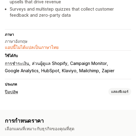
upsells that drive revenue
Surveys and multistep quizzes that collect customer
feedback and zero-party data
ภาษา
ภาษาอังกฤษ
แอปนี้ไม่ได้แปลเป็นภาษาไทย
ใช้ได้กับ
การชำระเงิน
ส่วนผู้ดูแล Shopify
Campaign Monitor
Google Analytics
HubSpot
Klaviyo
Mailchimp
Zapier
ประเภท
ป๊อปอัพ
แสดงฟีเจอร์
ประเภทป๊อปอัพ
ป๊อปอัพการขาย
ป๊อปอัพอีเมล
ป๊อปอัพ SMS
ป๊อปอัพตะกร้าสินค้า
การกำหนดราคา
เมื่อตั้งใจออก
ส่วนลด
รางวัล
หมุนวงล้อ!
ตัวนับเวลาถอยหลัง
เลือกแผนที่เหมาะกับธุรกิจของคุณที่สุด
จดหมายข่าว
แบบฟอร์ม
แบนเนอร์
ประกาศ
เกม
แบบสำรวจ