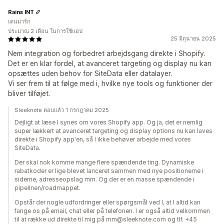
Rains INT
เดนมาร์ก
ประมาณ 2 เดือน ในการใช้แอป
25 มิถุนายน 2025
Nem integration og forbedret arbejdsgang direkte i Shopify.
Det er en klar fordel, at avanceret targeting og display nu kan
opsættes uden behov for SiteData eller datalayer.
Vi ser frem til at følge med i, hvilke nye tools og funktioner der
bliver tilføjet.
Sleeknote ตอบแล้ว 1 กรกฎาคม 2025
Dejligt at læse I synes om vores Shopify app. Og ja, det er nemlig
super lækkert at avanceret targeting og display options nu kan laves
direkte i Shopify app'en, så I ikke behøver arbejde med vores
SiteData.
Der skal nok komme mange flere spændende ting. Dynamiske
rabatkoder er lige blevet lanceret sammen med nye positionerne i
siderne, adresseopslag mm. Og der er en masse spændende i
pipelinen/roadmappet.
Opstår der nogle udfordringer eller spørgsmål ved I, at I altid kan
fange os på email, chat eller på telefonen. I er også altid velkommen
til at række ud direkte til mig på mm@sleeknote.com og tlf. +45