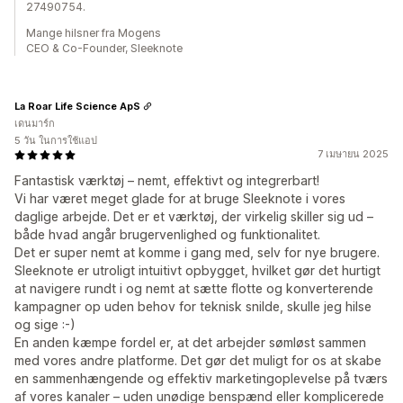
27490754.
Mange hilsner fra Mogens
CEO & Co-Founder, Sleeknote
La Roar Life Science ApS
เดนมาร์ก
5 วัน ในการใช้แอป
7 เมษายน 2025
Fantastisk værktøj – nemt, effektivt og integrerbart!
Vi har været meget glade for at bruge Sleeknote i vores
daglige arbejde. Det er et værktøj, der virkelig skiller sig ud –
både hvad angår brugervenlighed og funktionalitet.
Det er super nemt at komme i gang med, selv for nye brugere.
Sleeknote er utroligt intuitivt opbygget, hvilket gør det hurtigt
at navigere rundt i og nemt at sætte flotte og konverterende
kampagner op uden behov for teknisk snilde, skulle jeg hilse
og sige :-)
En anden kæmpe fordel er, at det arbejder sømløst sammen
med vores andre platforme. Det gør det muligt for os at skabe
en sammenhængende og effektiv marketingoplevelse på tværs
af vores kanaler – uden unødige benspænd eller komplicerede