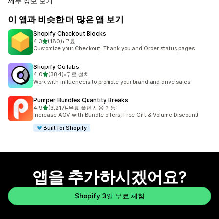
세부 정보 보기
이 앱과 비슷한 더 많은 앱 보기
Shopify Checkout Blocks
별 5개 중
4.3
(180)
•
무료
총 리뷰 180개
Customize your Checkout, Thank you and Order status pages
Shopify Collabs
별 5개 중
4.0
(384)
•
무료 설치
총 리뷰 384개
Work with influencers to promote your brand and drive sales
Pumper Bundles Quantity Breaks
별 5개 중
4.9
(3,217)
•
무료 플랜 사용 가능
총 리뷰 3217개
Increase AOV with Bundle offers, Free Gift & Volume Discount!
Built for Shopify
앱을 추가하시겠어요?
Shopify 3일 무료 체험