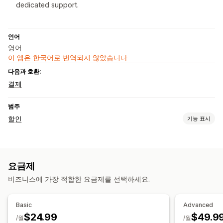
dedicated support.
언어
영어
이 앱은 한국어로 번역되지 않았습니다
다음과 호환:
결제
범주
할인
기능 표시
할인 유형
할인 코드
쿠폰
원 플러스 원
고정 가격
계층별 가격
수량 할인
요금제
수량 구분
균일 할인
백분율 할인
대량 할인
무료 배송
배송료
비즈니스에 가장 적합한 요금제를 선택하세요.
카트 할인
결제 할인
기프트
시간 한정 혜택
사용자 지정 할인
할인 관리
Basic
Advanced
편집기 도구
현지화
캠페인
할인 누적
자동화
태그 지정
분석
$24.99
$49.9
/월
/월