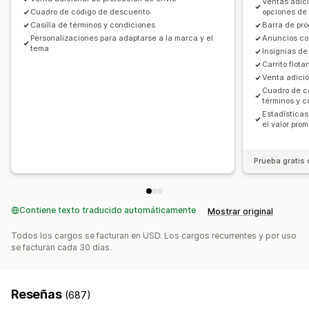
Ventas adic
Recomendaciones de IA
Mejora de suscripción
Cuadro de código de descuento
opciones de
Personalización de pago
Casilla de términos y condiciones
Barra de pro
Informes y estadísticas
Notas personalizadas
Descuentos automáticos
Personalizaciones para adaptarse a la marca y el
Anuncios co
tema
Insignias de
Tasas de clics
Tasas de conversión
Hacer una venta adicional con un clic
Ocultar pago exprés
Carrito flota
Ir al pago
Múltiples idiomas
Venta adicio
Cuadro de c
términos y 
Estadísticas
el valor pro
Prueba gratis 
Contiene texto traducido automáticamente
Mostrar original
Todos los cargos se facturan en USD. Los cargos recurrentes y por uso
se facturan cada 30 días.
Reseñas
(687)