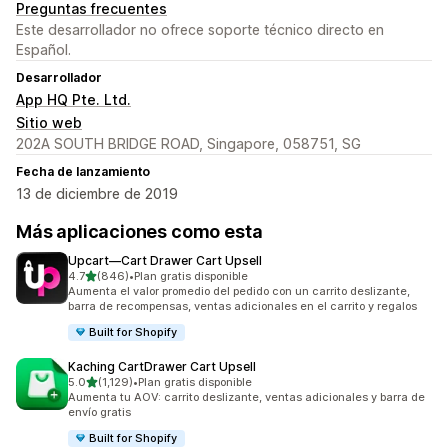
Preguntas frecuentes
Este desarrollador no ofrece soporte técnico directo en
Español.
Desarrollador
App HQ Pte. Ltd.
Sitio web
202A SOUTH BRIDGE ROAD, Singapore, 058751, SG
Fecha de lanzamiento
13 de diciembre de 2019
Más aplicaciones como esta
Upcart—Cart Drawer Cart Upsell
de 5 estrellas
4.7
(846)
•
Plan gratis disponible
846 reseñas en total
Aumenta el valor promedio del pedido con un carrito deslizante,
barra de recompensas, ventas adicionales en el carrito y regalos
Built for Shopify
Kaching CartDrawer Cart Upsell
de 5 estrellas
5.0
(1,129)
•
Plan gratis disponible
1129 reseñas en total
Aumenta tu AOV: carrito deslizante, ventas adicionales y barra de
envío gratis
Built for Shopify