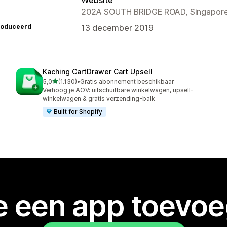
202A SOUTH BRIDGE ROAD, Singapore
roduceerd
13 december 2019
Kaching CartDrawer Cart Upsell
van 5 sterren
5,0
(1.130)
•
Gratis abonnement beschikbaar
1130 recensies in totaal
Verhoog je AOV: uitschuifbare winkelwagen, upsell-
winkelwagen & gratis verzending-balk
Built for Shopify
je een app toevo