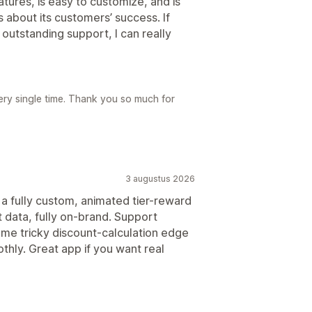
atures, is easy to customize, and is
 about its customers’ success. If
h outstanding support, I can really
ery single time. Thank you so much for
3 augustus 2026
d a fully custom, animated tier-reward
art data, fully on-brand. Support
me tricky discount-calculation edge
thly. Great app if you want real