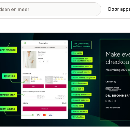
Door apps
ij met uitgelichte afbeeldingen