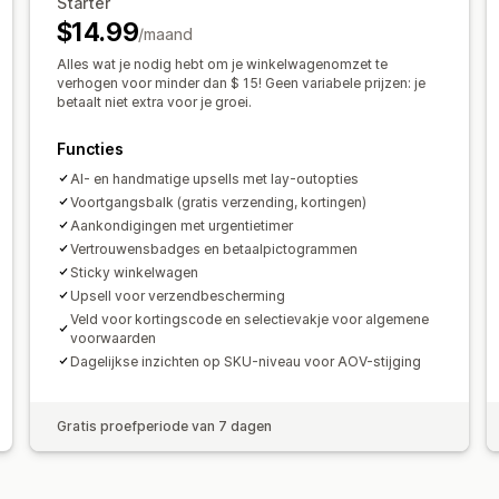
Staffelkortingen
AI-aanbevelingen
Starter
Extra kosten
Gratis artikelen
Bulkko
$14.99
/maand
Analytics
Checkout-aanpassing
Alles wat je nodig hebt om je winkelwagenomzet te
Doorklikpercentages
Conversieperc
Aangepaste opmerkingen
Automatis
verhogen voor minder dan $ 15! Geen variabele prijzen: je
betaalt niet extra voor je groei.
Snelle checkout verbergen
Direct na
Functies
AI- en handmatige upsells met lay-outopties
Voortgangsbalk (gratis verzending, kortingen)
Aankondigingen met urgentietimer
Vertrouwensbadges en betaalpictogrammen
Sticky winkelwagen
Upsell voor verzendbescherming
Veld voor kortingscode en selectievakje voor algemene
voorwaarden
Dagelijkse inzichten op SKU-niveau voor AOV-stijging
Gratis proefperiode van 7 dagen