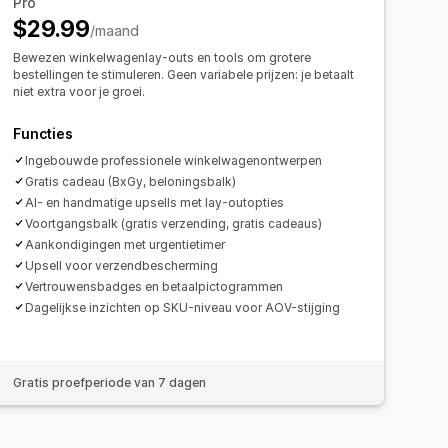
Upgrade van abonnement
Pro
rtingen
$29.99
/maand
Bewezen winkelwagenlay-outs en tools om grotere
entages
che kortingen
Upselling in één klik
bestellingen te stimuleren. Geen variabele prijzen: je betaalt
niet extra voor je groei.
ar checkout
Meerdere talen
Functies
Ingebouwde professionele winkelwagenontwerpen
Gratis cadeau (BxGy, beloningsbalk)
AI- en handmatige upsells met lay-outopties
Voortgangsbalk (gratis verzending, gratis cadeaus)
Aankondigingen met urgentietimer
Upsell voor verzendbescherming
Vertrouwensbadges en betaalpictogrammen
Dagelijkse inzichten op SKU-niveau voor AOV-stijging
Gratis proefperiode van 7 dagen