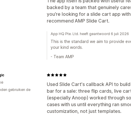
The app itself is packed with useful fe
backed by a team that genuinely cares
you’re looking for a slide cart app wit
recommend AMP Slide Cart.
App HQ Pte. Ltd. heeft geantwoord 6 juli 2026
This is the standard we aim to provide ev
your kind words.
- Team AMP
gic
ië
Used Slide Cart's callback API to buil
den gebruiken de
bar for a sale: three flip cards, live c
(especially Anoop) worked through so
cases with us until everything ran smoo
customization, not just templates.