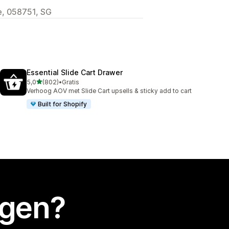
, 058751, SG
Essential Slide Cart Drawer
van 5 sterren
5,0
(802)
•
Gratis
802 recensies in totaal
Verhoog AOV met Slide Cart upsells & sticky add to cart
Built for Shopify
egen?