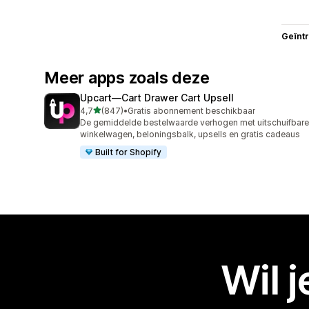
Geïnt
Meer apps zoals deze
Upcart—Cart Drawer Cart Upsell
van 5 sterren
4,7
(847)
•
Gratis abonnement beschikbaar
847 recensies in totaal
De gemiddelde bestelwaarde verhogen met uitschuifbare
winkelwagen, beloningsbalk, upsells en gratis cadeaus
Built for Shopify
Wil 