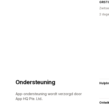
GRST
Zwitse
2 dage
Ondersteuning
Hulpb
App-ondersteuning wordt verzorgd door
App HQ Pte. Ltd..
Ontwik