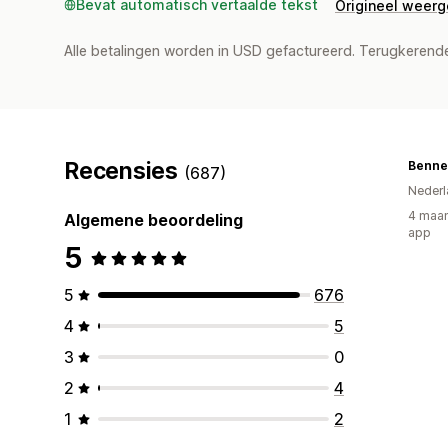
Bevat automatisch vertaalde tekst
Origineel weer
Alle betalingen worden in USD gefactureerd. Terugkeren
Recensies
Bennet
(687)
Nederl
4 maan
Algemene beoordeling
app
5
5
676
4
5
3
0
2
4
1
2