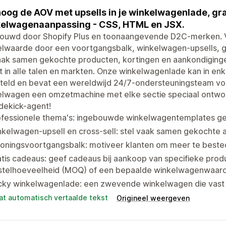
oog de AOV met upsells in je winkelwagenlade, gra
elwagenaanpassing - CSS, HTML en JSX.
rouwd door Shopify Plus en toonaangevende D2C-merken.
lwaarde door een voortgangsbalk, winkelwagen-upsells, gr
aak samen gekochte producten, kortingen en aankondiginge
 in alle talen en markten. Onze winkelwagenlade kan in e
teld en bevat een wereldwijd 24/7-ondersteuningsteam voo
elwagen een omzetmachine met elke sectie speciaal ontwo
dekick-agent!
ofessionele thema's: ingebouwde winkelwagentemplates ger
kelwagen-upsell en cross-sell: stel vaak samen gekochte a
loningsvoortgangsbalk: motiveer klanten om meer te beste
tis cadeaus: geef cadeaus bij aankoop van specifieke prod
stelhoeveelheid (MOQ) of een bepaalde winkelwagenwaar
cky winkelwagenlade: een zwevende winkelwagen die vast bli
at automatisch vertaalde tekst
Origineel weergeven