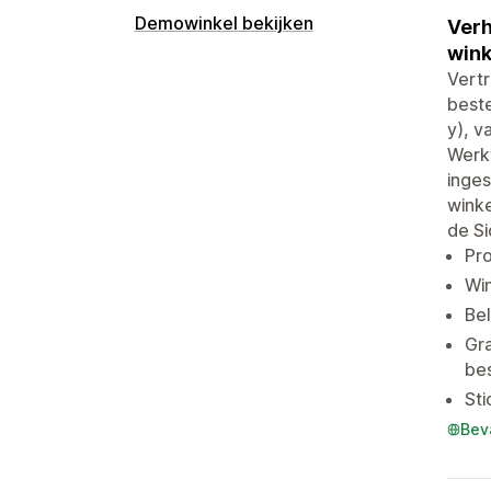
Demowinkel bekijken
Verh
wink
Vert
beste
y), v
Werkt
inges
wink
de Si
Pr
Win
Be
Gra
be
Sti
Bev