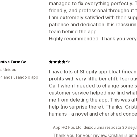
managed to fix everything perfectly. 
friendly, and professional throughout 
I am extremely satisfied with their sup
patience and dedication. It is reassurin
team behind the app.
Highly recommended. Thank you very 
stive Farm Co.
s Unidos
I have lots of Shopify app bloat (meanin
4 anos usando o app
profits with very little benefit). I ser
Cart when I needed to change some sett
customer service helped me find what 
me from deleting the app. This was aft
help (no surprise there). Thanks, Cris
humans - a novel and cherished conce
App HQ Pte. Ltd. deixou uma resposta 30 de j
Thank you for your review. Cristian is a