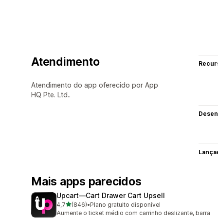
Atendimento
Recur
Atendimento do app oferecido por App
HQ Pte. Ltd..
Desen
Lança
Mais apps parecidos
Upcart—Cart Drawer Cart Upsell
de 5 estrelas
4,7
(846)
•
Plano gratuito disponível
846 avaliações ao todo
Aumente o ticket médio com carrinho deslizante, barra