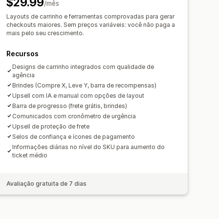
$29.99
 de assinatura
juntos
Barra de frete
/mês
as por nível
Taxas adicionais
Layouts de carrinho e ferramentas comprovadas para gerar
checkouts maiores. Sem preços variáveis: você não paga a
mais pelo seu crescimento.
o
Recursos
tos automáticos
Designs de carrinho integrados com qualidade de
ut rápido
Pular para o checkout
agência
Brindes (Compre X, Leve Y, barra de recompensas)
Upsell com IA e manual com opções de layout
Barra de progresso (frete grátis, brindes)
Comunicados com cronômetro de urgência
Upsell de proteção de frete
Selos de confiança e ícones de pagamento
Informações diárias no nível do SKU para aumento do
ticket médio
Avaliação gratuita de 7 dias