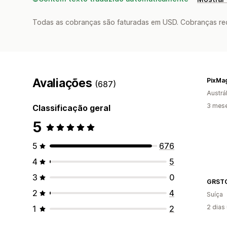
Todas as cobranças são faturadas em USD. Cobranças reco
Avaliações
PixMa
(687)
Austrál
3 mes
Classificação geral
5
5
676
4
5
3
0
GRST
2
4
Suíça
2 dias
1
2