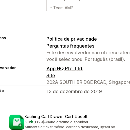
- Team AMP
sos
Política de privacidade
Perguntas frequentes
Este desenvolvedor não oferece atend
você selecionou: Português (brasil).
volvedor
App HQ Pte. Ltd.
Site
202A SOUTH BRIDGE ROAD, Singapore
do
13 de dezembro de 2019
Kaching CartDrawer Cart Upsell
de 5 estrelas
5,0
(1.129)
•
Plano gratuito disponível
1129 avaliações ao todo
Aumente o ticket médio: carrinho deslizante, upsell no