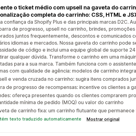
nte o ticket médio com upsell na gaveta do carrinh
onalização completa do carrinho: CSS, HTML e JS
 confiança da Shopify Plus e das principais marcas D2C. A
arra de progresso, upsell no carrinho, brindes, promoçõe
rados juntos frequentemente, descontos e comunicados com
ários idiomas e mercados. Nossa gaveta do carrinho pode 
sidade de código e inclui uma equipe global de suporte 24 
tirar qualquer dúvida. Transforme o carrinho em uma máqu
tadas para a sua marca. Também funciona com o assistente
mas com qualidade de agência: modelos de carrinho integr
ell e venda cruzada no carrinho: sugira itens comprados j
ra de progresso de recompensas: incentive os clientes a g
ndes: ofereça presentes quando os clientes comprarem prod
ntidade mínima de pedido (MOQ) ou valor do carrinho
eta de carrinho fixa: um carrinho flutuante que permanece 
tém texto traduzido automaticamente
Mostrar original