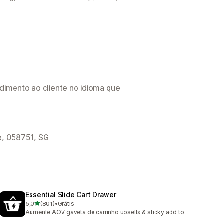
imento ao cliente no idioma que
, 058751, SG
Essential Slide Cart Drawer
de 5 estrelas
5,0
(801)
•
Grátis
801 avaliações ao todo
Aumente AOV gaveta de carrinho upsells & sticky add to