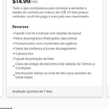
$14.99
Recomendações de IA
Fazer upgrade
/mês
Produtos frequentemente comprados 
Resgate de recompensas
Recompens
Tudo o que você precisa para começar a aumentar a
Análises
receita do carrinho por menos de US$ 15! Sem preços
Brindes
Descontos em massa
variáveis: você não paga a mais pelo seu crescimento.
Taxas de cliques
Taxas de conversã
Personalização de checkout
Recursos
Observações personalizadas
Descon
Upsell com IA e manual com opções de layout
Upsell com um clique
Ocultar checko
Barra de progresso (frete grátis, descontos)
Comunicados com cronômetro de urgência
Em vários idiomas
Selos de confiança e ícones de pagamento
Carrinho fixo
Upsell de proteção de frete
Caixa de código de desconto e de seleção de Termos e
Condições
Informações diárias no nível do SKU para aumento do
ticket médio
Avaliação gratuita de 7 dias
original