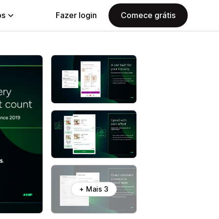
ps
Fazer login
Comece grátis
+ Mais 3