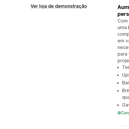
Ver loja de demonstração
Aume
pers
Com a
uma b
comp
em v
neces
para 
proje
Te
Ups
Bar
Bri
qua
Gav
Con