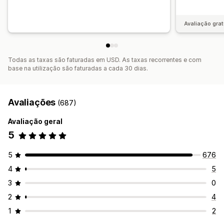
Avaliação grat
Todas as taxas são faturadas em USD. As taxas recorrentes e com
base na utilização são faturadas a cada 30 dias.
Avaliações
(687)
Avaliação geral
5
5
676
4
5
3
0
2
4
1
2