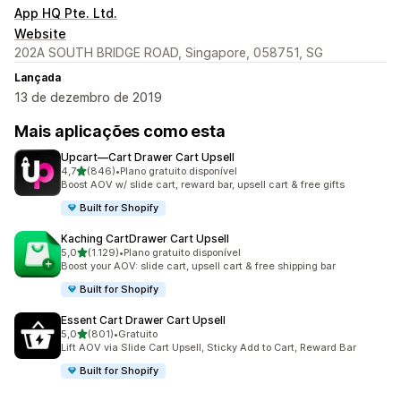
App HQ Pte. Ltd.
Website
202A SOUTH BRIDGE ROAD, Singapore, 058751, SG
Lançada
13 de dezembro de 2019
Mais aplicações como esta
Upcart—Cart Drawer Cart Upsell
de 5 estrelas
4,7
(846)
•
Plano gratuito disponível
846 total de avaliações
Boost AOV w/ slide cart, reward bar, upsell cart & free gifts
Built for Shopify
Kaching CartDrawer Cart Upsell
de 5 estrelas
5,0
(1.129)
•
Plano gratuito disponível
1129 total de avaliações
Boost your AOV: slide cart, upsell cart & free shipping bar
Built for Shopify
Essent Cart Drawer Cart Upsell
de 5 estrelas
5,0
(801)
•
Gratuito
801 total de avaliações
Lift AOV via Slide Cart Upsell, Sticky Add to Cart, Reward Bar
Built for Shopify