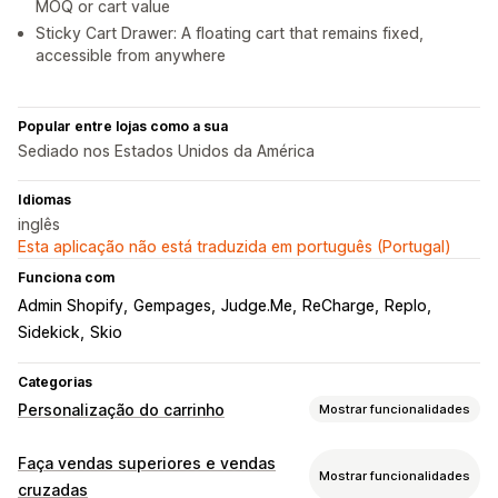
MOQ or cart value
Sticky Cart Drawer: A floating cart that remains fixed,
accessible from anywhere
Popular entre lojas como a sua
Sediado nos Estados Unidos da América
Idiomas
inglês
Esta aplicação não está traduzida em português (Portugal)
Funciona com
Admin Shopify
Gempages
Judge.Me
ReCharge
Replo
Sidekick
Skio
Categorias
Personalização do carrinho
Mostrar funcionalidades
Apresentação do carrinho
Faça vendas superiores e vendas
Mostrar funcionalidades
Anúncios
Estilos personalizados
Regras personalizadas
cruzadas