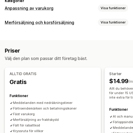
Kategorier
Anpassning av varukorg
Visa funktioner
Varukorgsvisning
Merförsäljning och korsförsäljning
Visa funktioner
Meddelanden
Anpassade stilar
Anpassade regler
Anpassning
Anpassad HTML
Anpassad CSS
Rabattfält
Kampanjer
Merförsäljning i varukorg
Fält med meddelande
Presentinslagning
Mobilanpassning
Varukorgspanel
Priser
Progressfält
Fast varukorg
Varukorgspanel
Fast varukorg
Kryssruta för villkor
Nedräkningstimer
Välj den plan som passar ditt företag bäst.
Anpassad CSS
Anpassad HTML
Flera valutor
Flera språk
Leveransberäknare
Anpassade regler
Merförsäljning
ALLTID GRATIS
Starter
Erbjudanden och rekommendationer
Produktrekommendationer
Fri frakt
$14.99
Gratis
/m
Garantier
Leveransförsäkring
Gratis gåvor
Fri frakt
Sådant som ofta köps tillsammans
Leveransfält
Allt du behöver
Produkttillägg
Produktrekommendationer
för under 15 US
Inlösen av belöningar
Kvantitetsbaserade belöningar
Funktioner
inte extra för ti
Sådant som ofta köps tillsammans
Fler fält
Gratis gåvor
Massrabatter
Meddelanden med nedräkningstimer
Differentierade rabatter
Förtroendemärken och betalningsikoner
AI-rekommendationer
Funktioner
Kassaanpassning
Fäst varukorg
Prenumerationsuppgradering
AI och manue
Merförsäljning av fraktskydd
Anpassade anteckningar
Automatiska rabatter
Förloppsindik
Fält för rabattkod
Analysverktyg
Meddelande
Merförsäljning med ett klick
Dölj snabbkassa
Kryssruta för villkor