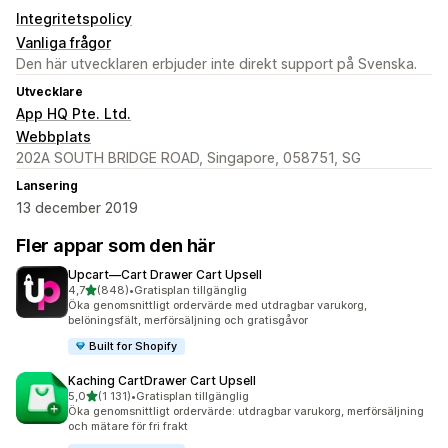
Integritetspolicy
Vanliga frågor
Den här utvecklaren erbjuder inte direkt support på Svenska.
Utvecklare
App HQ Pte. Ltd.
Webbplats
202A SOUTH BRIDGE ROAD, Singapore, 058751, SG
Lansering
13 december 2019
Fler appar som den här
Upcart—Cart Drawer Cart Upsell
av 5 stjärnor
4,7
(848)
•
Gratisplan tillgänglig
848 recensioner totalt
Öka genomsnittligt ordervärde med utdragbar varukorg,
belöningsfält, merförsäljning och gratisgåvor
Built for Shopify
Kaching CartDrawer Cart Upsell
av 5 stjärnor
5,0
(1 131)
•
Gratisplan tillgänglig
1131 recensioner totalt
Öka genomsnittligt ordervärde: utdragbar varukorg, merförsäljning
och mätare för fri frakt