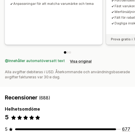
Förtroendem
Klickfrekvenser
Konverteringsgrad
Hoppa till kassan
Flera språk
Anpassningar för att matcha varumärke och tema
Fäst varukor
Merförsäljni
Fält för raba
Dagliga insi
Prova gratis i
Innehåller automatöversatt text
Visa original
Alla avgifter debiteras i USD. Återkommande och användningsbaserade
avgifter faktureras var 30:e dag.
Recensioner
(688)
Helhetsomdöme
5
5
677