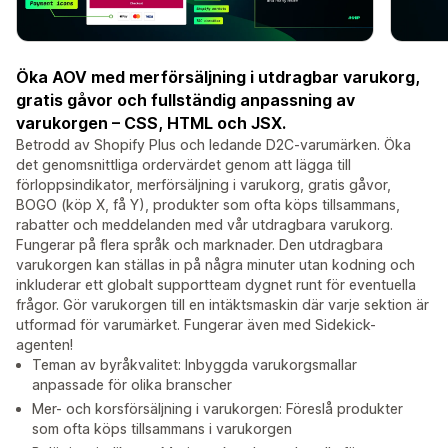
Öka AOV med merförsäljning i utdragbar varukorg,
gratis gåvor och fullständig anpassning av
varukorgen – CSS, HTML och JSX.
Betrodd av Shopify Plus och ledande D2C-varumärken. Öka
det genomsnittliga ordervärdet genom att lägga till
förloppsindikator, merförsäljning i varukorg, gratis gåvor,
BOGO (köp X, få Y), produkter som ofta köps tillsammans,
rabatter och meddelanden med vår utdragbara varukorg.
Fungerar på flera språk och marknader. Den utdragbara
varukorgen kan ställas in på några minuter utan kodning och
inkluderar ett globalt supportteam dygnet runt för eventuella
frågor. Gör varukorgen till en intäktsmaskin där varje sektion är
utformad för varumärket. Fungerar även med Sidekick-
agenten!
Teman av byråkvalitet: Inbyggda varukorgsmallar
anpassade för olika branscher
Mer- och korsförsäljning i varukorgen: Föreslå produkter
som ofta köps tillsammans i varukorgen