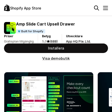
Shopify App Store
Amp Slide Cart Upsell Drawer
Built for Shopify
Priser
Betyg
Utvecklare
Gratisplan tillgänglig
5,0
(688)
App HQ Pte. Ltd.
Installera
Visa demobutik