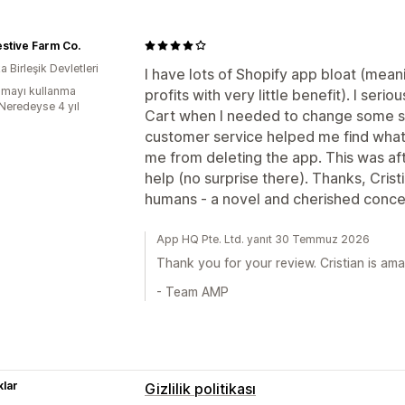
stive Farm Co.
 Birleşik Devletleri
I have lots of Shopify app bloat (meanin
mayı kullanma
profits with very little benefit). I ser
:Neredeyse 4 yıl
Cart when I needed to change some sett
customer service helped me find what 
me from deleting the app. This was aft
help (no surprise there). Thanks, Cris
humans - a novel and cherished conce
App HQ Pte. Ltd. yanıt 30 Temmuz 2026
Thank you for your review. Cristian is a
- Team AMP
lar
Gizlilik politikası