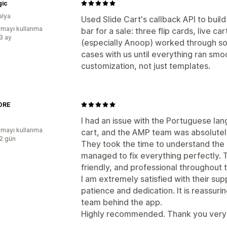
gic
alya
Used Slide Cart's callback API to buil
mayı kullanma
bar for a sale: three flip cards, live c
:3 ay
(especially Anoop) worked through so
cases with us until everything ran smoo
customization, not just templates.
ORE
I had an issue with the Portuguese lan
mayı kullanma
cart, and the AMP team was absolutely
:2 gün
They took the time to understand the 
managed to fix everything perfectly. 
friendly, and professional throughout 
I am extremely satisfied with their sup
patience and dedication. It is reassurin
team behind the app.
Highly recommended. Thank you very 