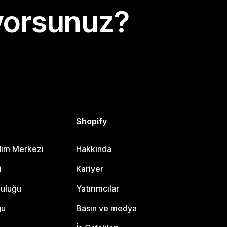
yorsunuz?
Shopify
dım Merkezi
Hakkında
i
Kariyer
luluğu
Yatırımcılar
gu
Basın ve medya