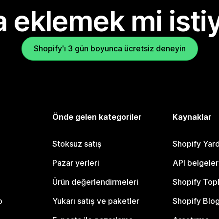
 eklemek mi isti
Shopify'ı 3 gün boyunca ücretsiz deneyin
Önde gelen kategoriler
Kaynaklar
Stoksuz satış
Shopify Yar
Pazar yerleri
API belgeler
Ürün değerlendirmeleri
Shopify Top
o
Yukarı satış ve paketler
Shopify Blo