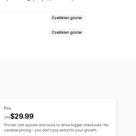
Özellikleri göster
Özellikleri göster
Özel HTML
Özel CSS
 paketi
Mobil duyarlı
İlerleme çubuğu
Sabit sepet
r onay kutusu
Geri sayım sayaçları
TML
Çoklu para birimi
Çoklu dil
kle birlikte satın alınan ürünler
hediyeler
Ücretsiz kargo
demeli ödüller
Ek ücretler
kle birlikte satın alınan ürünler
eri
Abonelik yükseltmesi
Pro
$29.99
/ay
ıkla yukarı satış
Proven cart layouts and tools to drive bigger checkouts. No
ama
Çoklu dil
variable pricing - you don't pay extra for your growth.