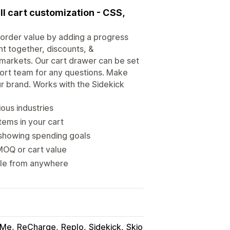
ull cart customization - CSS,
 order value by adding a progress
ht together, discounts, &
markets. Our cart drawer can be set
port team for any questions. Make
r brand. Works with the Sidekick
ous industries
tems in your cart
showing spending goals
 MOQ or cart value
ible from anywhere
.Me
ReCharge
Replo
Sidekick
Skio