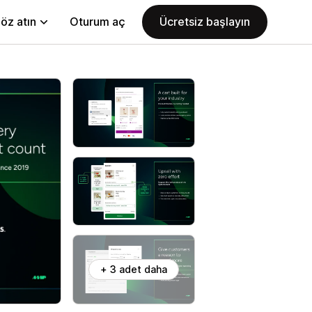
öz atın
Oturum aç
Ücretsiz başlayın
+ 3 adet daha