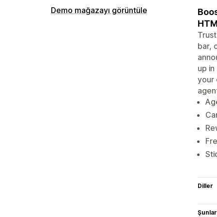
Demo mağazayı görüntüle
Boos
HTM
Trust
bar, 
annou
up in
your 
agent
Age
Car
Re
Fre
Sti
Diller
Şunlarl