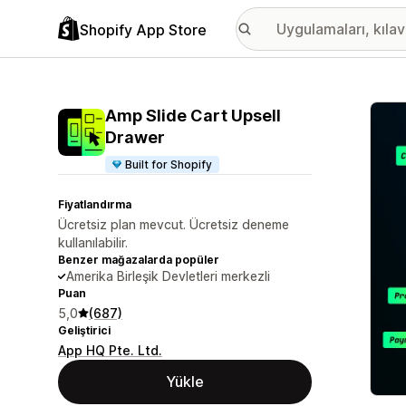
Shopify App Store
Öne ç
Amp Slide Cart Upsell
Drawer
Built for Shopify
Fiyatlandırma
Ücretsiz plan mevcut. Ücretsiz deneme
kullanılabilir.
Benzer mağazalarda popüler
Amerika Birleşik Devletleri merkezli
Puan
5,0
(687)
Geliştirici
App HQ Pte. Ltd.
Yükle