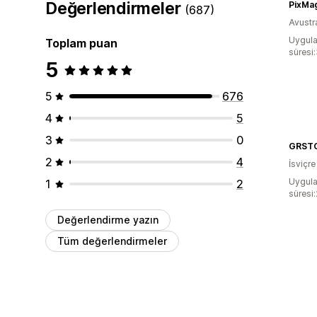
Değerlendirmeler
PixMa
(687)
Avustr
Uygula
Toplam puan
süresi
5
5
676
4
5
3
0
GRST
2
4
İsviçre
Uygula
1
2
süresi
Değerlendirme yazın
Tüm değerlendirmeler