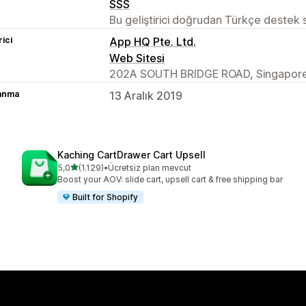
SSS
Bu geliştirici doğrudan Türkçe destek
rici
App HQ Pte. Ltd.
Web Sitesi
202A SOUTH BRIDGE ROAD, Singapore
lanma
13 Aralık 2019
Kaching CartDrawer Cart Upsell
5 yıldız üzerinden
5,0
(1.129)
•
Ücretsiz plan mevcut
toplam 1129 değerlendirme
Boost your AOV: slide cart, upsell cart & free shipping bar
Built for Shopify