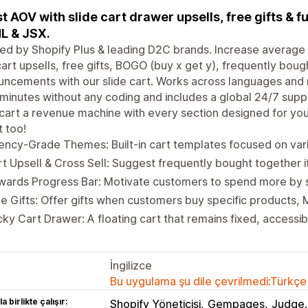
t AOV with slide cart drawer upsells, free gifts & f
L & JSX.
ed by Shopify Plus & leading D2C brands. Increase average
cart upsells, free gifts, BOGO (buy x get y), frequently boug
ncements with our slide cart. Works across languages and 
 minutes without any coding and includes a global 24/7 sup
cart a revenue machine with every section designed for you
 too!
ncy-Grade Themes: Built-in cart templates focused on vari
t Upsell & Cross Sell: Suggest frequently bought together i
wards Progress Bar: Motivate customers to spend more by 
e Gifts: Offer gifts when customers buy specific products,
cky Cart Drawer: A floating cart that remains fixed, access
İngilizce
Bu uygulama şu dile çevrilmedi:Türkçe
a birlikte çalışır:
Shopify Yöneticisi
Gempages
Judge