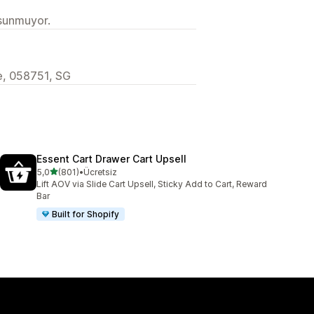
 sunmuyor.
, 058751, SG
Essent Cart Drawer Cart Upsell
5 yıldız üzerinden
5,0
(801)
•
Ücretsiz
toplam 801 değerlendirme
Lift AOV via Slide Cart Upsell, Sticky Add to Cart, Reward
Bar
Built for Shopify