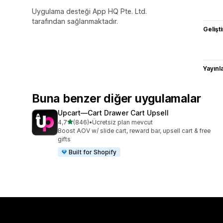
Uygulama desteği App HQ Pte. Ltd.
tarafından sağlanmaktadır.
Gelişti
Yayın
Buna benzer diğer uygulamalar
Upcart—Cart Drawer Cart Upsell
5 yıldız üzerinden
4,7
(846)
•
Ücretsiz plan mevcut
toplam 846 değerlendirme
Boost AOV w/ slide cart, reward bar, upsell cart & free
gifts
Built for Shopify