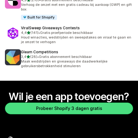
4,9
(210)
•
Gratis abonnement beschikbaar
210 recensies in totaal
Verhoog de omzet met een gratis cadeau bij aankoop (GWP) en gift
box.
Built for Shopify
ViralSweep Giveaways Contests
van 5 sterren
4,4
(141)
•
Gratis proefperiode beschikbaar
141 recensies in totaal
Houd winacties, wedstrijden en sweepstakes om viraal te gaan en
je omzet te verhogen
Gleam Competitions
van 5 sterren
3,4
(28)
•
Gratis abonnement beschikbaar
28 recensies in totaal
Maak wedstrijden en giveaways die daadwerkelijke
gebruikersbetrokkenheid stimuleren
Wil je een app toevoegen?
Probeer Shopify 3 dagen gratis