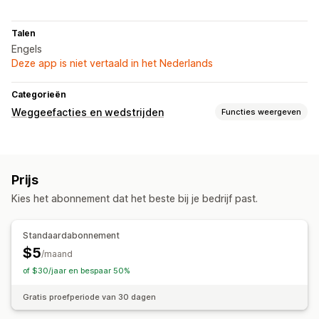
Talen
Engels
Deze app is niet vertaald in het Nederlands
Categorieën
Weggeefacties en wedstrijden
Functies weergeven
Soorten campagnes
Direct winnen
Prijs
Indieningsbeheer
Kies het abonnement dat het beste bij je bedrijf past.
Automatische deelname
Aanpassing
Standaardabonnement
$5
Branding
Kortingscodes
/maand
of $30/jaar en bespaar 50%
Gratis proefperiode van 30 dagen