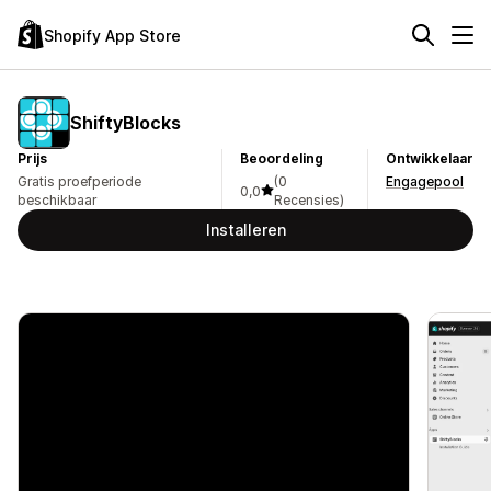
Shopify App Store
ShiftyBlocks
Prijs
Beoordeling
Ontwikkelaar
Gratis proefperiode
(0
Engagepool
0,0
beschikbaar
Recensies)
Installeren