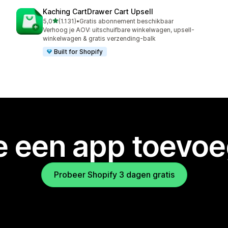
Kaching CartDrawer Cart Upsell
van 5 sterren
5,0
(1.131)
•
Gratis abonnement beschikbaar
1131 recensies in totaal
Verhoog je AOV: uitschuifbare winkelwagen, upsell-
winkelwagen & gratis verzending-balk
Built for Shopify
je een app toevo
Probeer Shopify 3 dagen gratis