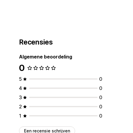
Recensies
Algemene beoordeling
0
5
0
4
0
3
0
2
0
1
0
Een recensie schrijven