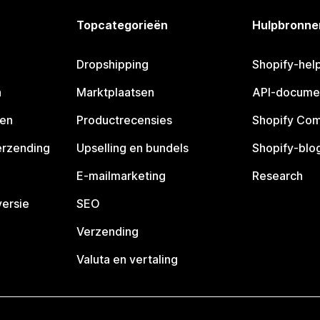
Topcategorieën
Hulpbronne
Dropshipping
Shopify-hel
n
Marktplaatsen
API-docume
pen
Productrecensies
Shopify Co
erzending
Upselling en bundels
Shopify-blo
E-mailmarketing
Research
ersie
SEO
Verzending
Valuta en vertaling