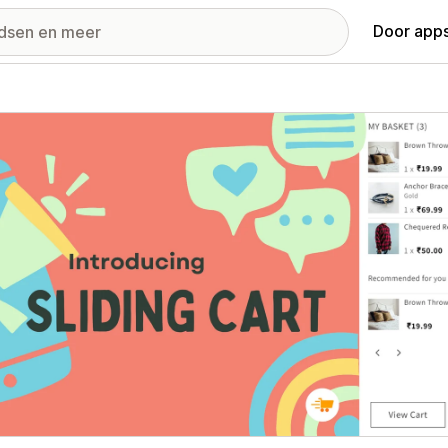
Door apps
ij met uitgelichte afbeeldingen