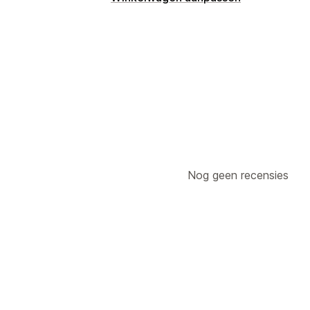
Weergave van winkelwagen
Winkelwagenoptie
Upselling
Productaanbevelingen
Nog geen recensies