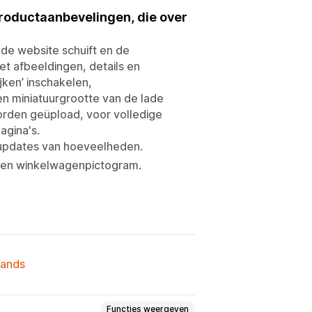
roductaanbevelingen, die over
de website schuift en de
t afbeeldingen, details en
ken’ inschakelen,
n miniatuurgrootte van de lade
orden geüpload, voor volledige
agina's.
 updates van hoeveelheden.
een winkelwagenpictogram.
lands
Functies weergeven