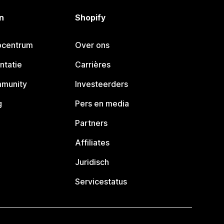
n
Shopify
pcentrum
Over ons
ntatie
Carrières
mmunity
Investeerders
g
Pers en media
Partners
Affiliates
Juridisch
Servicestatus