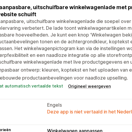
aanpasbare, uitschuifbare winkelwagenlade met p
ebsite schuift
anpasbare, uitschuifbare winkelwagenlade die soepel over 
lervaring verbetert. De lade toont winkelwagenartikelen me
asbare hoeveelheden. Je kunt een knop ‘Winkelwagen bekij
ctaanbevelingen tonen en de achtergrondkleur, koptekst e
ssen. Het winkelwagenpictogram kan via de instellingen w
rpfexibiliteit en een naadloze integratie op alle storefrontp
tschuifbare winkelwagenlade met live productgegevens en
npasbaar ontwerp: kleuren, koptekst en het uploaden van 
gebouwde productaanbevelingen voor naadloze upselling.
at automatisch vertaalde tekst
Origineel weergeven
Engels
Deze app is niet vertaald in het Neder
orieën
Winkelwagen aanpassen