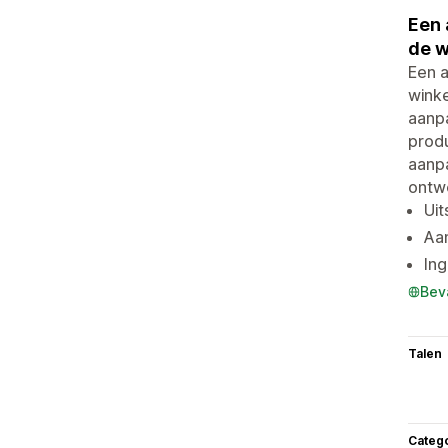
Een 
de w
Een a
winke
aanp
produ
aanpa
ontwe
Ui
Aa
In
Bev
Talen
Categ