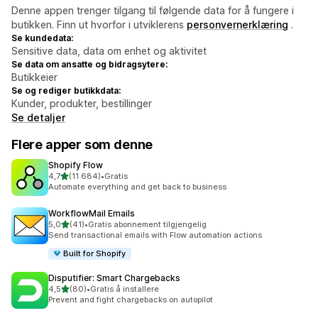
Denne appen trenger tilgang til følgende data for å fungere i
butikken. Finn ut hvorfor i utviklerens
personvernerklæring
.
Se kundedata:
Sensitive data, data om enhet og aktivitet
Se data om ansatte og bidragsytere:
Butikkeier
Se og rediger butikkdata:
Kunder, produkter, bestillinger
Se detaljer
Flere apper som denne
Shopify Flow
av 5 stjerner
4,7
(11 684)
•
Gratis
Totalt 11684 omtaler
Automate everything and get back to business
WorkflowMail Emails
av 5 stjerner
5,0
(41)
•
Gratis abonnement tilgjengelig
Totalt 41 omtaler
Send transactional emails with Flow automation actions
Built for Shopify
Disputifier: Smart Chargebacks
av 5 stjerner
4,5
(80)
•
Gratis å installere
Totalt 80 omtaler
Prevent and fight chargebacks on autopilot