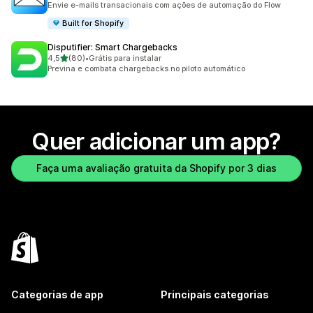
Envie e-mails transacionais com ações de automação do Flow
Built for Shopify
Disputifier: Smart Chargebacks
de 5 estrelas
4,5
(80)
•
Grátis para instalar
80 avaliações ao todo
Previna e combata chargebacks no piloto automático
Quer adicionar um app?
Faça uma avaliação gratuita da Shopify por 3 dias
Categorias de app
Principais categorias