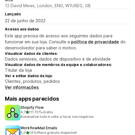
12 David Mews, London, ENG, W1U6EG, GB
Lançado
22 de junho de 2022
Acesso aos dados
Este app precisa de acesso aos seguintes dados para
funcionar em sua loja. Consulte a
política de privacidade
do
desenvolvedor para saber o motivo.
Visualizar dados de clientes:
Dados sensíveis, dados de dispositivo e de atividade
Visualizar dados de membros da equipe e colaboradores:
Titular da loja
Ver e editar dados da loja:
Clientes, produtos, pedidos
Ver informações
Mais apps parecidos
Shopify Flow
de 5 estrelas
4,7
(11.727)
•
Grátis
11727 avaliações ao todo
Automatize tudo e volte a focar nos negócios
WorkflowMail Emails
de 5 estrelas
5,0
(41)
•
Plano gratuito disponível
41 avaliações ao todo