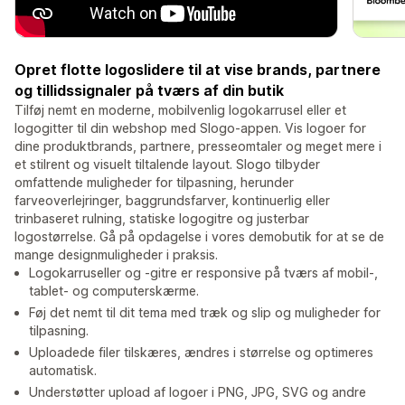
Opret flotte logoslidere til at vise brands, partnere
og tillidssignaler på tværs af din butik
Tilføj nemt en moderne, mobilvenlig logokarrusel eller et
logogitter til din webshop med Slogo-appen. Vis logoer for
dine produktbrands, partnere, presseomtaler og meget mere i
et stilrent og visuelt tiltalende layout. Slogo tilbyder
omfattende muligheder for tilpasning, herunder
farveoverlejringer, baggrundsfarver, kontinuerlig eller
trinbaseret rulning, statiske logogitre og justerbar
logostørrelse. Gå på opdagelse i vores demobutik for at se de
mange designmuligheder i praksis.
Logokarruseller og -gitre er responsive på tværs af mobil-,
tablet- og computerskærme.
Føj det nemt til dit tema med træk og slip og muligheder for
tilpasning.
Uploadede filer tilskæres, ændres i størrelse og optimeres
automatisk.
Understøtter upload af logoer i PNG, JPG, SVG og andre