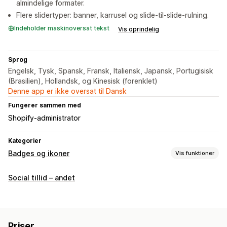
almindelige formater.
Flere slidertyper: banner, karrusel og slide-til-slide-rulning.
Indeholder maskinoversat tekst
Vis oprindelig
Sprog
Engelsk, Tysk, Spansk, Fransk, Italiensk, Japansk, Portugisisk
(Brasilien), Hollandsk, og Kinesisk (forenklet)
Denne app er ikke oversat til Dansk
Fungerer sammen med
Shopify-administrator
Kategorier
Badges og ikoner
Vis funktioner
Ikontyper
Social tillid – andet
Tilpasset
Sociale medier
Tillid
Tilpasning
Baggrunde
Kanter
Tilpasset tekst
Størrelse
Filupload
Priser