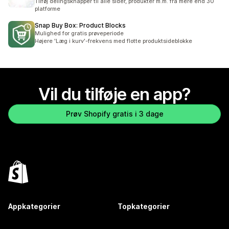
Tilføj delingsknapper til alle sider, produkter m.m. fra mere end 30
platforme
Snap Buy Box: Product Blocks
Mulighed for gratis prøveperiode
Højere 'Læg i kurv'-frekvens med flotte produktsideblokke
Vil du tilføje en app?
Prøv Shopify gratis i 3 dage
Appkategorier
Topkategorier