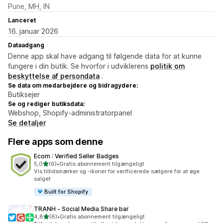
Pune, MH, IN
Lanceret
16. januar 2026
Dataadgang
Denne app skal have adgang til følgende data for at kunne
fungere i din butik. Se hvorfor i udviklerens
politik om
beskyttelse af persondata
.
Se data om medarbejdere og bidragydere:
Butiksejer
Se og rediger butiksdata:
Webshop, Shopify-administratorpanel
Se detaljer
Flere apps som denne
Ecom : Verified Seller Badges
ud af 5 stjerner
5,0
(6)
•
Gratis abonnement tilgængeligt
6 anmeldelser i alt
Vis tillidsmærker og -ikoner for verificerede sælgere for at øge
salget
Built for Shopify
TRANH ‑ Social Media Share bar
ud af 5 stjerner
4,8
(6)
•
Gratis abonnement tilgængeligt
6 anmeldelser i alt