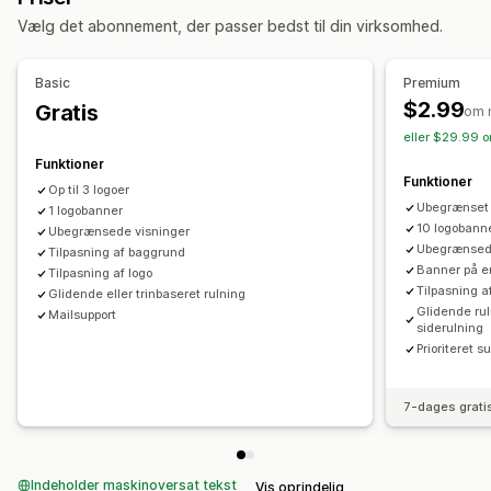
Vælg det abonnement, der passer bedst til din virksomhed.
Placering af ikon
Startside
Basic
Premium
$2.99
Gratis
om 
eller $29.99 o
Funktioner
Funktioner
Op til 3 logoer
Ubegrænset 
1 logobanner
10 logobann
Ubegrænsede visninger
Ubegrænsed
Tilpasning af baggrund
Banner på e
Tilpasning af logo
Tilpasning a
Glidende eller trinbaseret rulning
Glidende ruln
Mailsupport
siderulning
Prioriteret s
7-dages grati
Indeholder maskinoversat tekst
Vis oprindelig