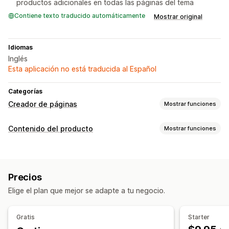
productos adicionales en todas las páginas del tema
Contiene texto traducido automáticamente
Mostrar original
Idiomas
Inglés
Esta aplicación no está traducida al Español
Categorías
Creador de páginas
Mostrar funciones
Tipos de páginas
Contenido del producto
Mostrar funciones
Páginas de destino
Páginas de inicio
Páginas de producto
Tipos de contenido
Colecciones
Preguntas frecuentes
Títulos
Imágenes
Videos
Preguntas frecuentes
Reseñas
Páginas de Acerca de nosotros
Páginas del carrito
Precios
Páginas de agradecimiento
Página de reseñas
Elige el plan que mejor se adapte a tu negocio.
Páginas de precios
Secciones de temas
Páginas personalizadas
Gratis
Starter
Gestión de páginas