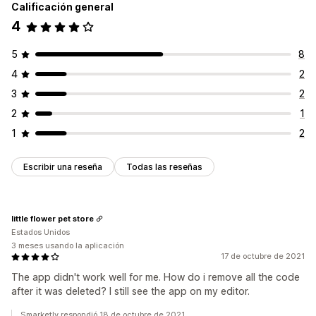
Calificación general
4
5
8
4
2
3
2
2
1
1
2
Escribir una reseña
Todas las reseñas
little flower pet store
Estados Unidos
3 meses usando la aplicación
17 de octubre de 2021
The app didn't work well for me. How do i remove all the code
after it was deleted? I still see the app on my editor.
Smarketly respondió 18 de octubre de 2021