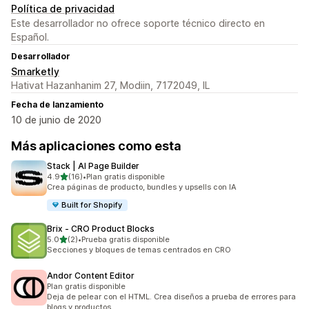
Política de privacidad
Este desarrollador no ofrece soporte técnico directo en
Español.
Desarrollador
Smarketly
Hativat Hazanhanim 27, Modiin, 7172049, IL
Fecha de lanzamiento
10 de junio de 2020
Más aplicaciones como esta
Stack | AI Page Builder
de 5 estrellas
4.9
(16)
•
Plan gratis disponible
16 reseñas en total
Crea páginas de producto, bundles y upsells con IA
Built for Shopify
Brix ‑ CRO Product Blocks
de 5 estrellas
5.0
(2)
•
Prueba gratis disponible
2 reseñas en total
Secciones y bloques de temas centrados en CRO
Andor Content Editor
Plan gratis disponible
Deja de pelear con el HTML. Crea diseños a prueba de errores para
blogs y productos.