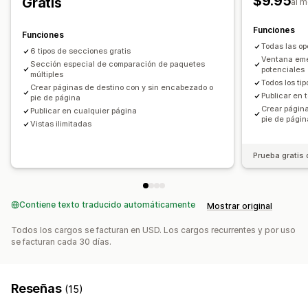
$9.95
Gratis
al 
Herramienta de edición
Elementos
Secciones globales
Funciones
Funciones
Todas las op
6 tipos de secciones gratis
Ventana eme
Sección especial de comparación de paquetes
potenciales
múltiples
Todos los t
Crear páginas de destino con y sin encabezado o
Publicar en 
pie de página
Crear págin
Publicar en cualquier página
pie de págin
Vistas ilimitadas
Prueba gratis 
Contiene texto traducido automáticamente
Mostrar original
Todos los cargos se facturan en USD. Los cargos recurrentes y por uso
se facturan cada 30 días.
Reseñas
(15)