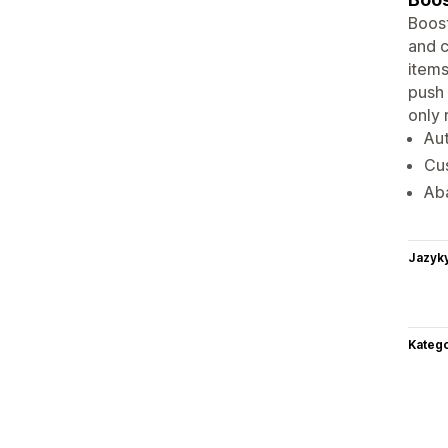
Boost
and c
items
push 
only 
Au
Cu
Ab
Jazyk
Katego