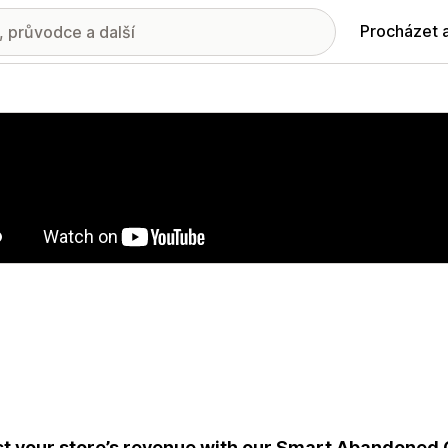
Procházet 
ie propagovaných obrázků
t your store’s revenue with our Smart Abandoned