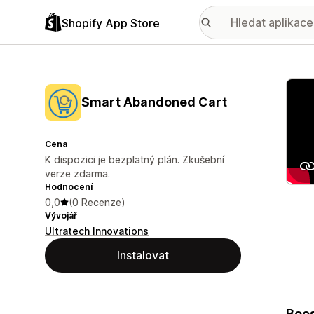
Shopify App Store
Galer
Smart Abandoned Cart
Cena
K dispozici je bezplatný plán. Zkušební
verze zdarma.
Hodnocení
0,0
(0 Recenze)
Vývojář
Ultratech Innovations
Instalovat
Boos