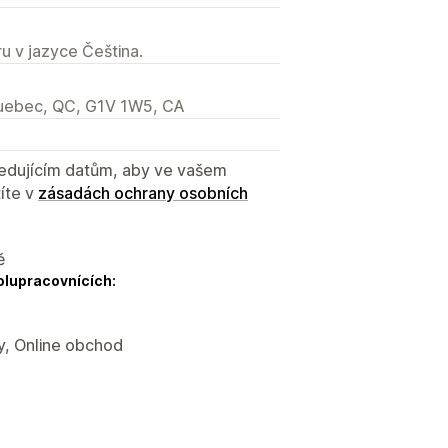
u v jazyce Čeština.
Quebec, QC, G1V 1W5, CA
sledujícím datům, aby ve vašem
íte v
zásadách ochrany osobních
ě
olupracovnících:
y, Online obchod