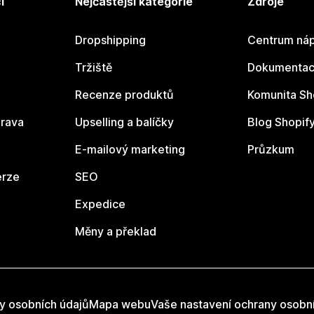
í
Nejčastější kategorie
Zdroje
Dropshipping
Centrum náp
Tržiště
Dokumentace
Recenze produktů
Komunita Sh
rava
Upselling a balíčky
Blog Shopif
E-mailový marketing
Průzkum
erze
SEO
Expedice
Měny a překlad
y osobních údajů
Mapa webu
Vaše nastavení ochrany osobn