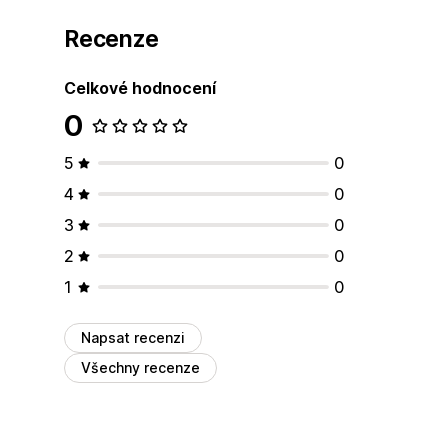
Recenze
Celkové hodnocení
0
5
0
4
0
3
0
2
0
1
0
Napsat recenzi
Všechny recenze