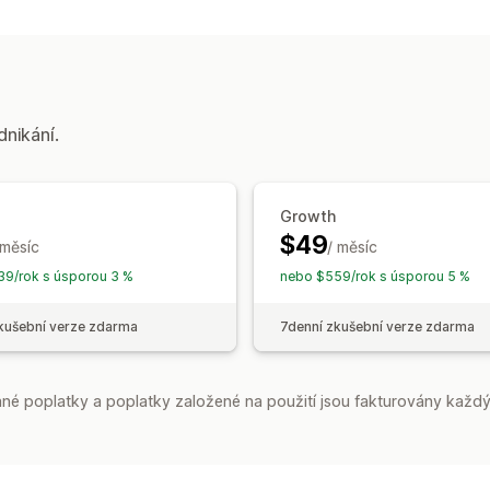
dnikání.
Growth
$49
 měsíc
/ měsíc
9/rok s úsporou 3 %
nebo $559/rok s úsporou 5 %
kušební verze zdarma
7denní zkušební verze zdarma
é poplatky a poplatky založené na použití jsou fakturovány každý