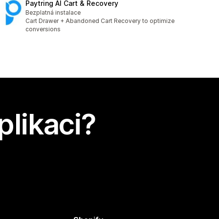
Paytring AI Cart & Recovery
Bezplatná instalace
Cart Drawer + Abandoned Cart Recovery to optimize
conversions
plikaci?