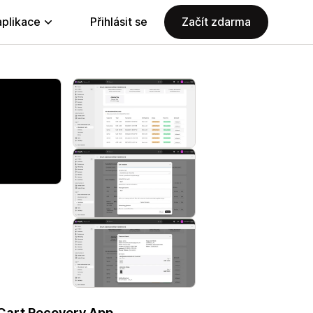
aplikace
Přihlásit se
Začít zdarma
 Cart Recovery App