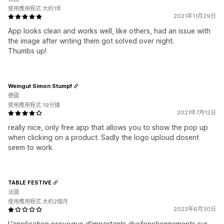
使用應用程式 大約1年
2021年11月29日
App looks clean and works well, like others, had an issue with
the image after writing them got solved over night.
Thumbs up!
Weingut Simon Stumpf
德國
使用應用程式 19分鐘
2021年7月12日
really nice, only free app that allows you to show the pop up
when clicking on a product. Sadly the logo uploud dosent
seem to work.
TABLE FESTIVE
法國
使用應用程式 大約2個月
2023年6月30日
L'application provoque d'importants dysfonctionnements sur