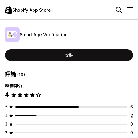
Shopify App Store
Smart Age Verification
安裝
評論
(10)
整體評分
4
5
6
4
2
3
0
2
0