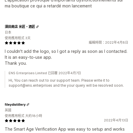
ma boutique ce qui a retardé mon lancement
須田商店 米匠・酒匠
日本
使用應用程式 3天
編輯時間：2022年4月8日
I couldn't add the logo, so I got a reply as soon as I contacted.
It is an easy-to-use app.
Thank you.
ENS Enterprises Limited 已回覆 2022年4月7日
Hi, You can reach out to our support team. Please write it to
support@ens.enterprises and the your query will be resolved soon.
fileydistillery
英國
使用應用程式 大約18小時
2022年4月13日
The Smart Age Verification App was easy to setup and works