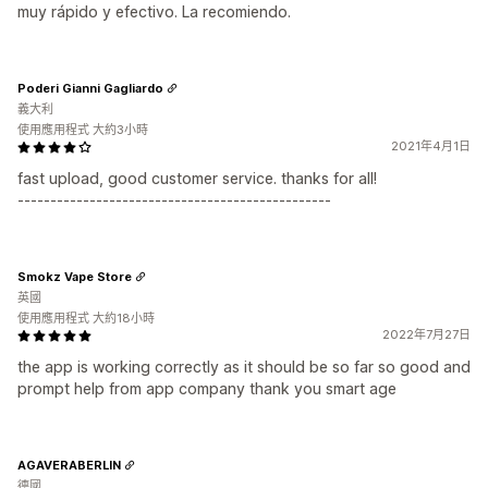
muy rápido y efectivo. La recomiendo.
Poderi Gianni Gagliardo
義大利
使用應用程式 大約3小時
2021年4月1日
fast upload, good customer service. thanks for all!
------------------------------------------------
Smokz Vape Store
英國
使用應用程式 大約18小時
2022年7月27日
the app is working correctly as it should be so far so good and
prompt help from app company thank you smart age
AGAVERABERLIN
德國