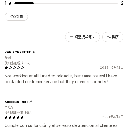
1
2
撰寫評價
調整搜尋範圍
排序
KAPIKOPRINTED
美國
使用應用程式 6天
2023年6月12日
Not working at all! I tried to reload it, but same issues! I have
contacted customer service but they never responded!
Bodegas Trigo
西班牙
使用應用程式 3個月
2021年3月3日
Cumple con su función y el servicio de atención al cliente es