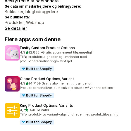
beskyttelse af persondata
.
Se data om medarbejdere og bidragydere:
Butiksejer, blogbidragydere
Se butiksdata:
Produkter, Webshop
Se detaljer
Flere apps som denne
Easify Custom Product Options
ud af 5 stjerner
4,9
(2.855)
•
Gratis abonnement tilgængeligt
2855 anmeldelser i alt
Tilføj produktmuligheder og -varianter med
produktpersonaliseringsværktøjet
Built for Shopify
Globo Product Options, Variant
ud af 5 stjerner
4,9
(4.718)
•
Gratis abonnement tilgængeligt
4718 anmeldelser i alt
Product personalizer, customize products w/ variant options
Built for Shopify
King Product Options, Variants
ud af 5 stjerner
4,7
(446)
•
Gratis
446 anmeldelser i alt
Tilføj produkt- og variantvalgmuligheder med produkttilpasning
Built for Shopify