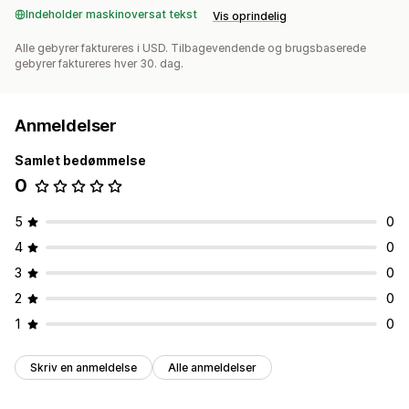
Indeholder maskinoversat tekst
Vis oprindelig
Alle gebyrer faktureres i USD. Tilbagevendende og brugsbaserede
gebyrer faktureres hver 30. dag.
Anmeldelser
Samlet bedømmelse
0
5
0
4
0
3
0
2
0
1
0
Skriv en anmeldelse
Alle anmeldelser