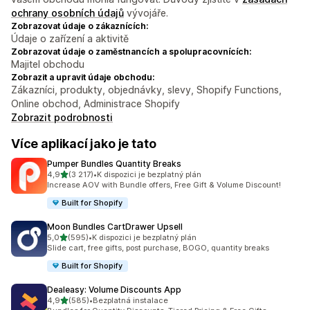
ochrany osobních údajů
vývojáře.
Zobrazovat údaje o zákaznících:
Údaje o zařízení a aktivitě
Zobrazovat údaje o zaměstnancích a spolupracovnících:
Majitel obchodu
Zobrazit a upravit údaje obchodu:
Zákazníci, produkty, objednávky, slevy, Shopify Functions,
Online obchod, Administrace Shopify
Zobrazit podrobnosti
Více aplikací jako je tato
Pumper Bundles Quantity Breaks
z 5 hvězd
4,9
(3 217)
•
K dispozici je bezplatný plán
Celkový počet recenzí: 3217
Increase AOV with Bundle offers, Free Gift & Volume Discount!
Built for Shopify
Moon Bundles CartDrawer Upsell
z 5 hvězd
5,0
(595)
•
K dispozici je bezplatný plán
Celkový počet recenzí: 595
Slide cart, free gifts, post purchase, BOGO, quantity breaks
Built for Shopify
Dealeasy: Volume Discounts App
z 5 hvězd
4,9
(585)
•
Bezplatná instalace
Celkový počet recenzí: 585