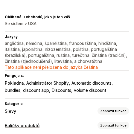
Oblíbené u obchodů, jako je ten váš
Se sídlem v USA
Jazyky
angličtina, němčina, španělština, francouzština, hindština,
italština, japonština, nizozemština, polština, portugalština
(brazilská), portugalština, ruština, turečtina, čínština (tradiční),
čínština (zjednodušená), litevština, a chorvatština
Tato aplikace není přeložena do jazyka čeština
Funguje s:
Pokladna
Administrátor Shopify
Automatic discounts
bundles
discount app
Discounts
volume discount
Kategorie
Slevy
Zobrazit funkce
Typy slev
Balíčky produktů
Zobrazit funkce
Slevové kódy
Kupóny
BOGO
Pevné nacenění