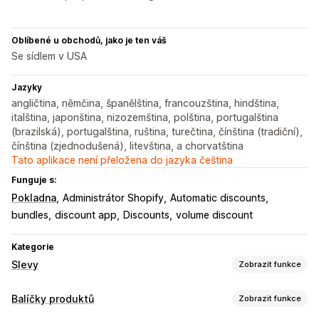
Oblíbené u obchodů, jako je ten váš
Se sídlem v USA
Jazyky
angličtina, němčina, španělština, francouzština, hindština,
italština, japonština, nizozemština, polština, portugalština
(brazilská), portugalština, ruština, turečtina, čínština (tradiční),
čínština (zjednodušená), litevština, a chorvatština
Tato aplikace není přeložena do jazyka čeština
Funguje s:
Pokladna
Administrátor Shopify
Automatic discounts
bundles
discount app
Discounts
volume discount
Kategorie
Slevy
Zobrazit funkce
Typy slev
Balíčky produktů
Zobrazit funkce
Slevové kódy
Kupóny
BOGO
Pevné nacenění