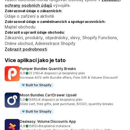
ochrany osobních údajů
vývojáře.
Zobrazovat údaje o zákaznících:
Údaje o zařízení a aktivitě
Zobrazovat údaje o zaměstnancích a spolupracovnících:
Majitel obchodu
Zobrazit a upravit údaje obchodu:
Zákazníci, produkty, objednávky, slevy, Shopify Functions,
Online obchod, Administrace Shopify
Zobrazit podrobnosti
Více aplikací jako je tato
Pumper Bundles Quantity Breaks
z 5 hvězd
4,9
(3 216)
•
K dispozici je bezplatný plán
Celkový počet recenzí: 3216
Increase AOV with Bundle offers, Free Gift & Volume Discount!
Built for Shopify
Moon Bundles CartDrawer Upsell
z 5 hvězd
5,0
(595)
•
K dispozici je bezplatný plán
Celkový počet recenzí: 595
Slide cart, free gifts, post purchase, BOGO, quantity breaks
Built for Shopify
Dealeasy: Volume Discounts App
z 5 hvězd
4,9
(585)
•
Bezplatná instalace
Celkový počet recenzí: 585