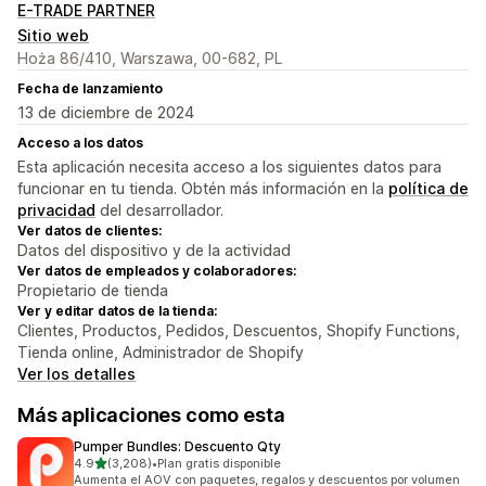
E-TRADE PARTNER
Sitio web
Hoża 86/410, Warszawa, 00-682, PL
Fecha de lanzamiento
13 de diciembre de 2024
Acceso a los datos
Esta aplicación necesita acceso a los siguientes datos para
funcionar en tu tienda. Obtén más información en la
política de
privacidad
del desarrollador.
Ver datos de clientes:
Datos del dispositivo y de la actividad
Ver datos de empleados y colaboradores:
Propietario de tienda
Ver y editar datos de la tienda:
Clientes, Productos, Pedidos, Descuentos, Shopify Functions,
Tienda online, Administrador de Shopify
Ver los detalles
Más aplicaciones como esta
Pumper Bundles: Descuento Qty
de 5 estrellas
4.9
(3,208)
•
Plan gratis disponible
3208 reseñas en total
Aumenta el AOV con paquetes, regalos y descuentos por volumen