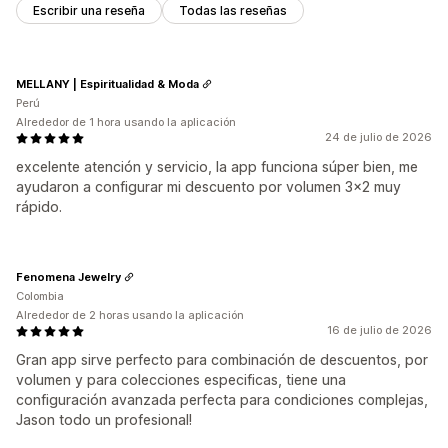
Escribir una reseña
Todas las reseñas
Suscripciones
Precios al por mayor
Precios de mayorista
Herramienta de edición
Plantillas
Código personalizado
Precios dinámicos
Personalizar precios
Conversión de monedas
Localización
Campañas
Activadores y reglas
Descuentos por pila
MELLANY | Espiritualidad & Moda
Automatizaciones
Segmentación
Geolocalización
Perú
Alrededor de 1 hora usando la aplicación
Segmentación
Etiquetas
Filtros
Informes
24 de julio de 2026
Informes y estadísticas
excelente atención y servicio, la app funciona súper bien, me
ayudaron a configurar mi descuento por volumen 3x2 muy
rápido.
Fenomena Jewelry
Colombia
Alrededor de 2 horas usando la aplicación
16 de julio de 2026
Gran app sirve perfecto para combinación de descuentos, por
volumen y para colecciones especificas, tiene una
configuración avanzada perfecta para condiciones complejas,
Jason todo un profesional!