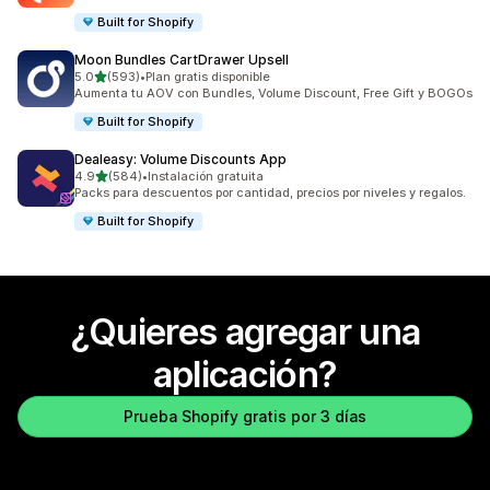
Built for Shopify
Moon Bundles CartDrawer Upsell
de 5 estrellas
5.0
(593)
•
Plan gratis disponible
593 reseñas en total
Aumenta tu AOV con Bundles, Volume Discount, Free Gift y BOGOs
Built for Shopify
Dealeasy: Volume Discounts App
de 5 estrellas
4.9
(584)
•
Instalación gratuita
584 reseñas en total
Packs para descuentos por cantidad, precios por niveles y regalos.
Built for Shopify
¿Quieres agregar una
aplicación?
Prueba Shopify gratis por 3 días