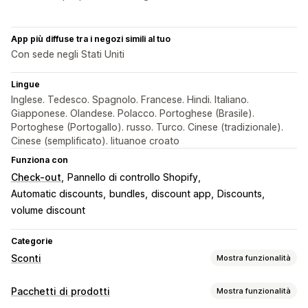
App più diffuse tra i negozi simili al tuo
Con sede negli Stati Uniti
Lingue
Inglese. Tedesco. Spagnolo. Francese. Hindi. Italiano.
Giapponese. Olandese. Polacco. Portoghese (Brasile).
Portoghese (Portogallo). russo. Turco. Cinese (tradizionale).
Cinese (semplificato). lituanoe croato
Funziona con
Check-out
Pannello di controllo Shopify
Automatic discounts
bundles
discount app
Discounts
volume discount
Categorie
Sconti
Mostra funzionalità
Tipo di sconto
Pacchetti di prodotti
Mostra funzionalità
Codici sconto
Coupon
Paga uno, prendi due
Prezzi fissi