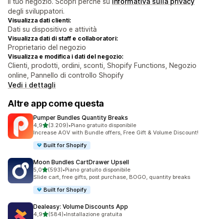
il tuo negozio. Scopri perché su
informativa sulla privacy
degli sviluppatori.
Visualizza dati clienti:
Dati su dispositivo e attività
Visualizza dati di staff e collaboratori:
Proprietario del negozio
Visualizza e modifica i dati del negozio:
Clienti, prodotti, ordini, sconti, Shopify Functions, Negozio
online, Pannello di controllo Shopify
Vedi i dettagli
Altre app come questa
Pumper Bundles Quantity Breaks
stelle su 5
4,9
(3.209)
•
Piano gratuito disponibile
3209 recensioni totali
Increase AOV with Bundle offers, Free Gift & Volume Discount!
Built for Shopify
Moon Bundles CartDrawer Upsell
stelle su 5
5,0
(593)
•
Piano gratuito disponibile
593 recensioni totali
Slide cart, free gifts, post purchase, BOGO, quantity breaks
Built for Shopify
Dealeasy: Volume Discounts App
stelle su 5
4,9
(584)
•
Installazione gratuita
584 recensioni totali