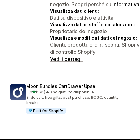
negozio. Scopri perché su
informativa
Visualizza dati clienti:
Dati su dispositivo e attività
Visualizza dati di staff e collaboratori:
Proprietario del negozio
Visualizza e modifica i dati del negozio:
Clienti, prodotti, ordini, sconti, Shopi
di controllo Shopify
Vedi i dettagli
Moon Bundles CartDrawer Upsell
stelle su 5
5,0
(591)
•
Piano gratuito disponibile
591 recensioni totali
Slide cart, free gifts, post purchase, BOGO, quantity
breaks
Built for Shopify