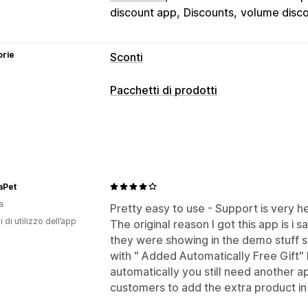
discount app
Discounts
volume disc
orie
Sconti
Tipo di sconto
Pacchetti di prodotti
Codici sconto
Coupon
Paga uno, pr
Tipi di pacchetti
Prezzi a più livelli
Sconti sui volumi
S
Pacchetti fissi
Multipack
Pacchetti 
Sconti percentuali
Sconti in blocco
P
Crea una confezione
Scatole e cofan
Spedizione gratuita
Tariffe di spediz
Confezioni di campioncini
Pacchetti a
Sconti al check-out
Regali
Premi
Ab
aPet
Pacchetti di cross-selling
Prodotti cor
Offerte a tempo limitato
Sconti di up
a
Pretty easy to use - Support is very he
Prodotti fisici
Pacchetti personalizzat
Prezzi dinamici
Sconti personalizzati
i di utilizzo dell’app
The original reason I got this app is i 
they were showing in the demo stuff sn
Prezzi impostabili
Gestione sconti
with " Added Automatically Free Gift" 
Prezzi fissi
Prezzi a più livelli
Scaglio
Strumento Editor
Modelli
Codice per
automatically you still need another ap
Sconti sui volumi
Sconti forfettari
Sc
Conversione delle valute
Localizzaz
customers to add the extra product i
Spedizione gratuita
Paga uno, prendi
Accumulo degli sconti
Automazioni