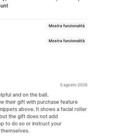
ount
Mostra funzionalità
Mostra funzionalità
endi due
Prezzi fissi
caglioni di quantità
Sconti forfettari
mix-and-match
Pacchetti di varianti
rezzi all’ingrosso
etti regalo
ione
Sconti sul carrello
ll’ingrosso
bonamenti
Pacchetti di prodotti
5 agosto 2026
relati
Prodotti digitali
selling
Sconti di cross-selling
lpful and on the ball.
i
saw their gift with purchase feature
ippets above. It shows a facial roller
but the gift does not add
ni di quantità
Sconti
sonalizzato
p to do so or instruct your
onti percentuali
Sconti sul carrello
ione
Campagne
Trigger e regole
n themselves.
 due
Abbonamenti
Targeting
Geolocalizzazione