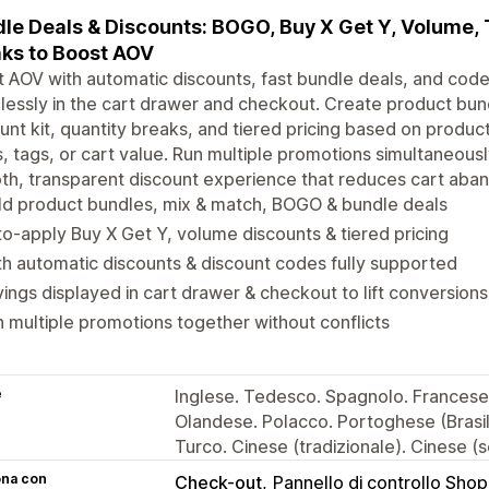
le Deals & Discounts: BOGO, Buy X Get Y, Volume, 
ks to Boost AOV
 AOV with automatic discounts, fast bundle deals, and co
essly in the cart drawer and checkout. Create product bu
unt kit, quantity breaks, and tiered pricing based on product
, tags, or cart value. Run multiple promotions simultaneousl
h, transparent discount experience that reduces cart aba
ld product bundles, mix & match, BOGO & bundle deals
o-apply Buy X Get Y, volume discounts & tiered pricing
h automatic discounts & discount codes fully supported
ings displayed in cart drawer & checkout to lift conversions
 multiple promotions together without conflicts
e
Inglese. Tedesco. Spagnolo. Francese. 
Olandese. Polacco. Portoghese (Brasil
Turco. Cinese (tradizionale). Cinese (s
ona con
Check-out
Pannello di controllo Shop