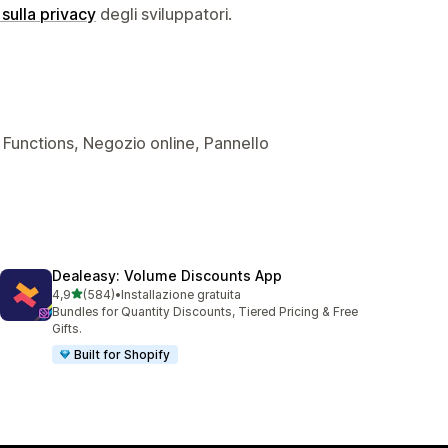
 sulla privacy
degli sviluppatori.
fy Functions, Negozio online, Pannello
Dealeasy: Volume Discounts App
stelle su 5
4,9
(584)
•
Installazione gratuita
584 recensioni totali
Bundles for Quantity Discounts, Tiered Pricing & Free
Gifts.
Built for Shopify