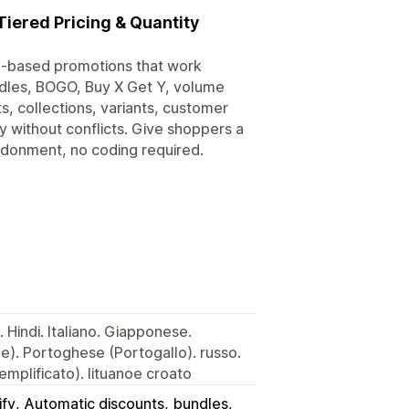
Tiered Pricing & Quantity
de-based promotions that work
ndles, BOGO, Buy X Get Y, volume
s, collections, variants, customer
y without conflicts. Give shoppers a
ndonment, no coding required.
Hindi. Italiano. Giapponese.
e). Portoghese (Portogallo). russo.
emplificato). lituanoe croato
ify
Automatic discounts
bundles