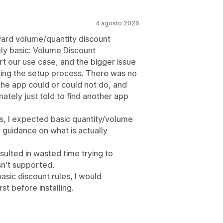
rezzi dinamici
Prezzi personalizzati
i
Reportistica
Analisi
4 agosto 2026
orward volume/quantity discount
ly basic: Volume Discount
rt our use case, and the bigger issue
uring the setup process. There was no
the app could or could not do, and
mately just told to find another app
s, I expected basic quantity/volume
 guidance on what is actually
ulted in wasted time trying to
sn't supported.
sic discount rules, I would
t before installing.