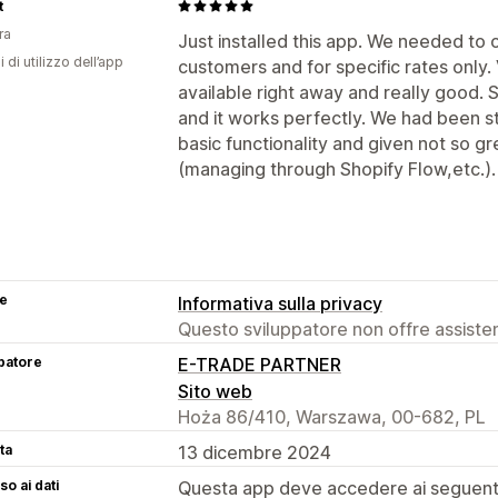
t
ra
Just installed this app. We needed to o
i di utilizzo dell’app
customers and for specific rates only
available right away and really good.
and it works perfectly. We had been s
basic functionality and given not so g
(managing through Shopify Flow,etc.). T
se
Informativa sulla privacy
Questo sviluppatore non offre assistenz
patore
E-TRADE PARTNER
Sito web
Hoża 86/410, Warszawa, 00-682, PL
ta
13 dicembre 2024
o ai dati
Questa app deve accedere ai seguenti 