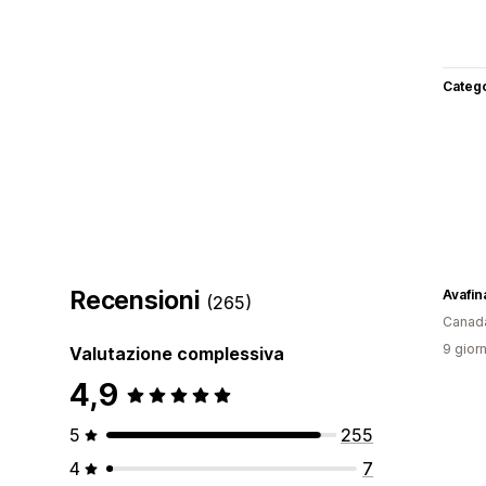
Categ
Recensioni
Avafin
(265)
Canad
9 giorn
Valutazione complessiva
4,9
5
255
4
7