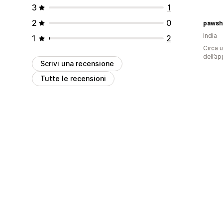
3
1
2
0
pawsha
India
1
2
Circa u
dell’ap
Scrivi una recensione
Tutte le recensioni