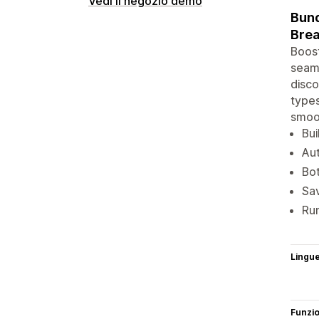
Vedi il negozio demo
Bund
Brea
Boost
seaml
disco
types
smoot
Bui
Aut
Bot
Sav
Run
Lingu
Funzi