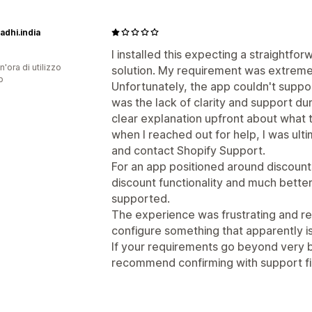
Prezzi in blocco
Prezzi all’ingrosso
P
Segmentazione
Aggiunta di tag
Filtr
dhi.india
I installed this expecting a straightf
n'ora di utilizzo
solution. My requirement was extreme
p
Unfortunately, the app couldn't suppo
was the lack of clarity and support d
clear explanation upfront about what 
when I reached out for help, I was ulti
and contact Shopify Support.
For an app positioned around discount
discount functionality and much better
supported.
The experience was frustrating and res
configure something that apparently i
If your requirements go beyond very ba
recommend confirming with support firs