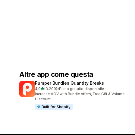
Altre app come questa
Pumper Bundles Quantity Breaks
stelle su 5
4,9
(3.209)
•
Piano gratuito disponibile
3209 recensioni totali
Increase AOV with Bundle offers, Free Gift & Volume
Discount!
Built for Shopify