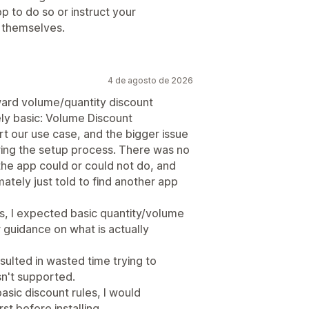
os
Descontos percentuais
go personalizado
p to do so or instruct your
Compre um e leve dois"
panhas
Acionadores e regras
n themselves.
s de atacado
Preços dinâmicos
ções
Definição de público-alvo
ação com tag
Filtragem
Relatórios
4 de agosto de 2026
orward volume/quantity discount
ly basic: Volume Discount
rt our use case, and the bigger issue
uring the setup process. There was no
the app could or could not do, and
mately just told to find another app
s, I expected basic quantity/volume
 guidance on what is actually
ulted in wasted time trying to
sn't supported.
sic discount rules, I would
t before installing.