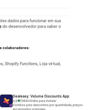
ntes dados para funcionar em sua
e
do desenvolvedor para saber o
e colaboradores:
, Shopify Functions, Loja virtual,
Dealeasy: Volume Discounts App
de 5 estrelas
4,9
(584)
•
Grátis para instalar
584 avaliações ao todo
Combos para descontos por quantidade, preços
escalonados e brindes.