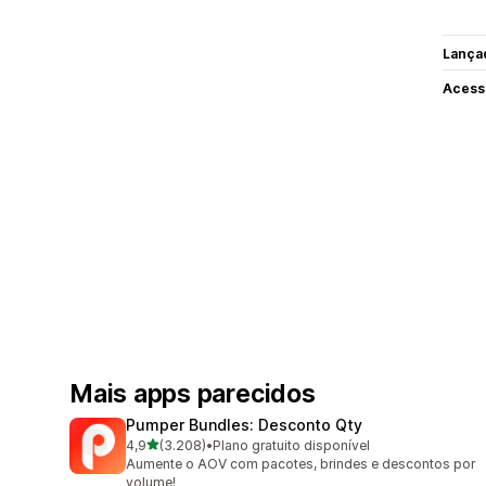
Lança
Acess
Mais apps parecidos
Pumper Bundles: Desconto Qty
de 5 estrelas
4,9
(3.208)
•
Plano gratuito disponível
3208 avaliações ao todo
Aumente o AOV com pacotes, brindes e descontos por
volume!