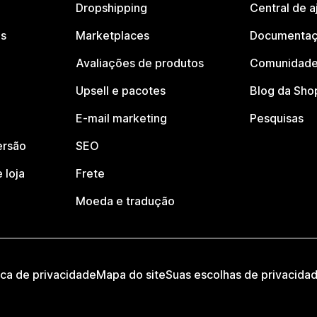
Dropshipping
Central de a
os
Marketplaces
Documentaç
Avaliações de produtos
Comunidade
Upsell e pacotes
Blog da Sho
E-mail marketing
Pesquisas
ersão
SEO
 loja
Frete
Moeda e tradução
ica de privacidade
Mapa do site
Suas escolhas de privacida