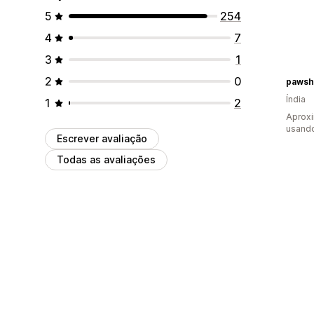
5
254
4
7
3
1
2
0
pawsha
Índia
1
2
Aproxi
usand
Escrever avaliação
Todas as avaliações