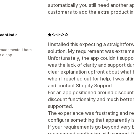
Descontos por volume
Descontos fix
Ferramenta de edição
Modelos
Códi
automatically you still need another ap
Descontos de carrinho
Frete grátis
"
Conversão cambial
Localização
Cam
customers to add the extra product i
Assinaturas
Preços em massa
Preço
Agrupamento de descontos
Automa
Preços personalizados
Geolocalização
Segmentação
Marc
Análises
dhi.india
I installed this expecting a straightf
madamente 1 hora
solution. My requirement was extreme
o o app
Unfortunately, the app couldn't suppo
was the lack of clarity and support d
clear explanation upfront about what 
when I reached out for help, I was ulti
and contact Shopify Support.
For an app positioned around discount
discount functionality and much better
supported.
The experience was frustrating and res
configure something that apparently i
If your requirements go beyond very ba
recommend confirming with support firs