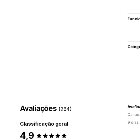
Funci
Categ
Avaliações
Avafin
(264)
Canad
9 dias
Classificação geral
4,9