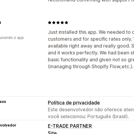
t
Just installed this app. We needed to o
 usando o app
customers and for specific rates only
available right away and really good.
and it works perfectly. We had been s
basic functionality and given not so g
(managing through Shopify Flow,etc.). T
sos
Política de privacidade
Este desenvolvedor não oferece atend
você selecionou: Português (brasil).
volvedor
E-TRADE PARTNER
Site