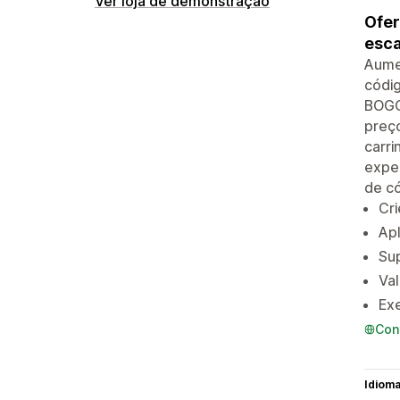
Ver loja de demonstração
Ofer
esca
Aume
códig
BOGO 
preço
carr
exper
de có
Cr
Ap
Su
Va
Exe
Con
Idiom