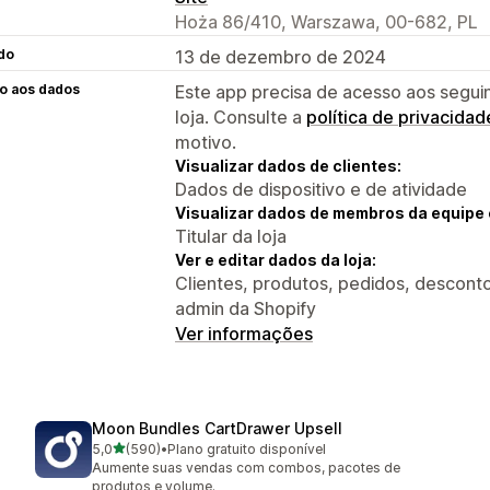
Hoża 86/410, Warszawa, 00-682, PL
do
13 de dezembro de 2024
o aos dados
Este app precisa de acesso aos segui
loja. Consulte a
política de privacidad
motivo.
Visualizar dados de clientes:
Dados de dispositivo e de atividade
Visualizar dados de membros da equipe 
Titular da loja
Ver e editar dados da loja:
Clientes, produtos, pedidos, descontos
admin da Shopify
Ver informações
Moon Bundles CartDrawer Upsell
de 5 estrelas
5,0
(590)
•
Plano gratuito disponível
590 avaliações ao todo
Aumente suas vendas com combos, pacotes de
produtos e volume.