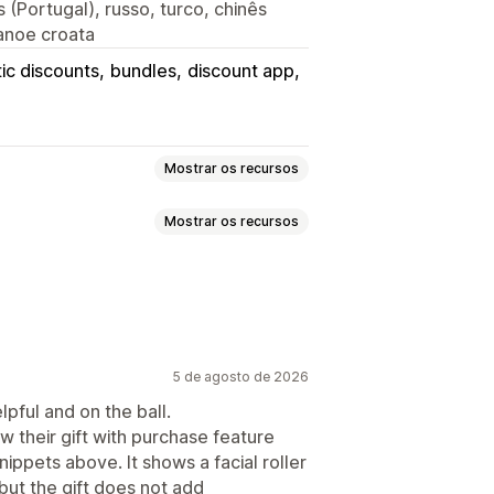
 (Portugal), russo, turco, chinês
tuanoe croata
ic discounts
bundles
discount app
Mostrar os recursos
Mostrar os recursos
re um e leve dois"
Preços fixos
me
Intervalos de quantidade
otes combinados
Pacotes variantes
ais
Descontos em massa
Pacotes de amostras
s de frete
Descontos de carrinho
-sell
Produtos relacionados
ecompensas
Assinaturas
5 de agosto de 2026
cotes personalizados
mpo limitado
Descontos de upsell
lpful and on the ball.
micos
Descontos personalizados
saw their gift with purchase feature
ippets above. It shows a facial roller
alos de quantidade
Descontos
but the gift does not add