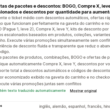
tas de pacotes e descontos: BOGO, Compre X, leve
lonados e descontos por quantidade para aumenta
nte o ticket médio com descontos automáticos, ofertas rá
o que funcionam perfeitamente na gaveta do carrinho e no
(Pague 1, leve 2), Compre X, leve Y, kits de desconto po
s escalonados baseados em produtos, coleções, variantes, 
inho. Execute várias promoções simultaneamente sem confl
iência de desconto fluida e transparente que reduz o aba
digo.
ie pacotes de produtos, combinações, BOGO e ofertas de 
lique automaticamente Compre X, leve Y, descontos por v
porte total a descontos automáticos e códigos de descont
lor economizado exibido na gaveta do carrinho e no check
cute várias promoções juntas sem conflitos
tém texto traduzido automaticamente
Mostrar original
as
inglês, alemão, espanhol, francês, hind