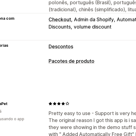
polonês, português (Brasil), português
(tradicional), chinês (simplificado), li
ona com
Checkout
Admin da Shopify
Automat
Discounts
volume discount
orias
Descontos
Tipos de descontos
Pacotes de produto
Códigos de desconto
Cupons
"Comp
Tipos de pacotes
Preços por nível
Descontos por volu
Pacotes fixos
Pacotes múltiplos
Pac
Descontos fixos
Descontos percentu
Criar uma caixa
Caixas de presentes
Preços de atacado
Frete grátis
Taxa
Pacotes de atacado
Pacotes de cross
Descontos no checkout
Presentes
R
aPet
Produtos digitais
Produtos físicos
Pa
Pacotes de produtos
Ofertas por te
á
Pretty easy to use - Support is very he
Descontos de cross-sell
Preços dinâ
 usando o app
Preços que você pode definir
The original reason I got this app is i 
they were showing in the demo stuff sn
Preços fixos
Preços por nível
Interv
Gerenciamento de descontos
with " Added Automatically Free Gift" 