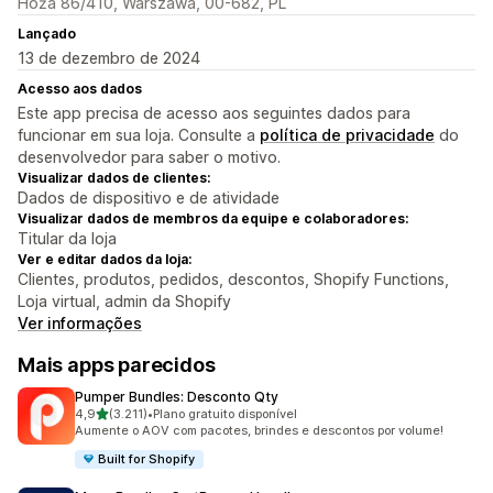
Hoża 86/410, Warszawa, 00-682, PL
Lançado
13 de dezembro de 2024
Acesso aos dados
Este app precisa de acesso aos seguintes dados para
funcionar em sua loja. Consulte a
política de privacidade
do
desenvolvedor para saber o motivo.
Visualizar dados de clientes:
Dados de dispositivo e de atividade
Visualizar dados de membros da equipe e colaboradores:
Titular da loja
Ver e editar dados da loja:
Clientes, produtos, pedidos, descontos, Shopify Functions,
Loja virtual, admin da Shopify
Ver informações
Mais apps parecidos
Pumper Bundles: Desconto Qty
de 5 estrelas
4,9
(3.211)
•
Plano gratuito disponível
3211 avaliações ao todo
Aumente o AOV com pacotes, brindes e descontos por volume!
Built for Shopify