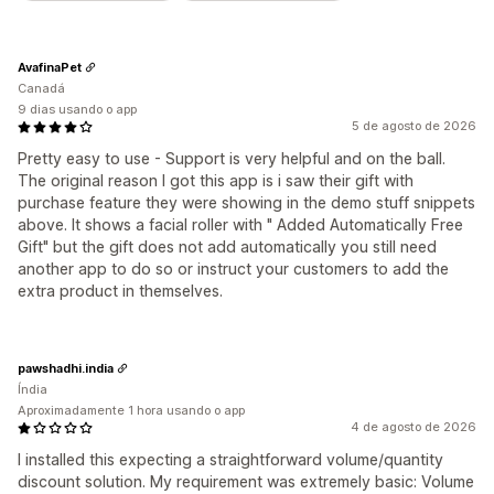
Acionadores e regras
Agrupamento de descontos
Preços personalizados
Automações
Definição de público-alvo
Geolocalização
Segmentação
Marcação com tag
Filtragem
Relatórios
AvafinaPet
Análises
Canadá
9 dias usando o app
5 de agosto de 2026
Pretty easy to use - Support is very helpful and on the ball.
The original reason I got this app is i saw their gift with
purchase feature they were showing in the demo stuff snippets
above. It shows a facial roller with " Added Automatically Free
Gift" but the gift does not add automatically you still need
another app to do so or instruct your customers to add the
extra product in themselves.
pawshadhi.india
Índia
Aproximadamente 1 hora usando o app
4 de agosto de 2026
I installed this expecting a straightforward volume/quantity
discount solution. My requirement was extremely basic: Volume