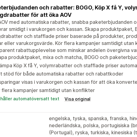
terbjudanden och rabatter: BOGO, Köp X få Y, volym
drabatter för att öka AOV
AOV med automatiska rabatter, snabba paketerbjudanden 
rar smidigt i varukorgen och kassan. Skapa produktpaket, 
rabatter och stafflade priser baserade på produkter, produ
r eller varukorgsvärde. Kör flera kampanjer samtidigt utan 
parent rabattupplevelse som minskar andelen övergivna var
apa produktpaket, mixa och matcha, BOGO och paketerbju
lämpa Köp X få Y, volymrabatter och stafflade priser automa
lt stöd för både automatiska rabatter och rabattkoder
paringar visas i varukorgen och kassan för att öka konvert
 flera kampanjer samtidigt utan konflikter
ehåller automatöversatt text
Visa original
engelska, tyska, spanska, franska, hind
nederländska, polska, portugisiska (br
(Portugal), ryska, turkiska, kinesiska (t