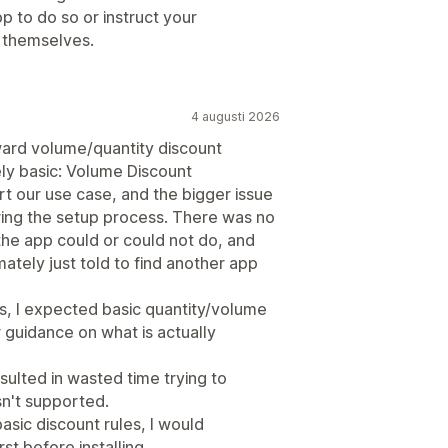
pp
Procentuella rabatter
 kod
Valutakonvertering
p to do so or instruct your
Köp två, betala för en
 regler
Kombinerade rabatter
n themselves.
korder
Grossistpriser
okalisering
Segmentering
ättning
alysverktyg
4 augusti 2026
orward volume/quantity discount
ly basic: Volume Discount
rt our use case, and the bigger issue
uring the setup process. There was no
the app could or could not do, and
mately just told to find another app
s, I expected basic quantity/volume
 guidance on what is actually
ulted in wasted time trying to
sn't supported.
sic discount rules, I would
t before installing.