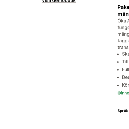
Visa demobutik
Pake
mäng
Öka 
funge
mängd
tagga
trans
Sk
Til
Ful
Bes
Kör
Inn
Språk