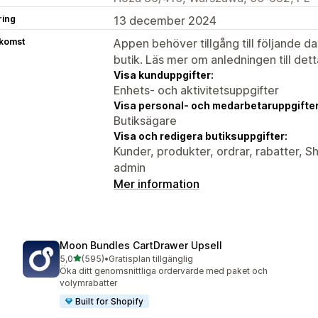
ring
13 december 2024
tkomst
Appen behöver tillgång till följande d
butik. Läs mer om anledningen till det
Visa kunduppgifter:
Enhets- och aktivitetsuppgifter
Visa personal- och medarbetaruppgifter
Butiksägare
Visa och redigera butiksuppgifter:
Kunder, produkter, ordrar, rabatter, 
admin
Mer information
Moon Bundles CartDrawer Upsell
av 5 stjärnor
5,0
(595)
•
Gratisplan tillgänglig
595 recensioner totalt
Öka ditt genomsnittliga ordervärde med paket och
volymrabatter
Built for Shopify