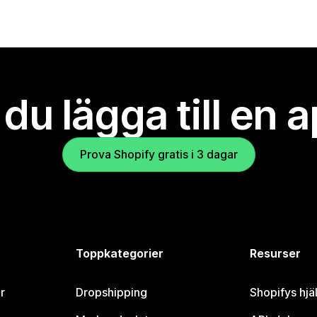
l du lägga till en 
Prova Shopify gratis i 3 dagar
Toppkategorier
Resurser
r
Dropshipping
Shopifys hjä