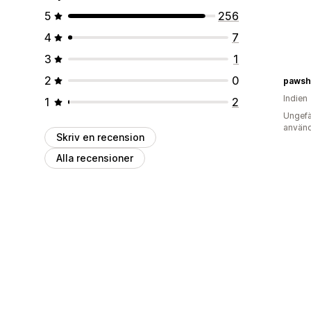
5
256
4
7
3
1
2
0
pawsha
Indien
1
2
Ungefä
använd
Skriv en recension
Alla recensioner