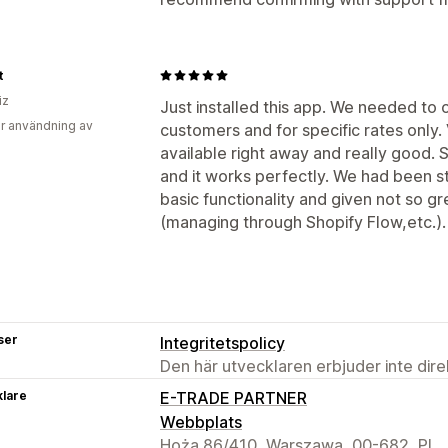
t
iz
Just installed this app. We needed to o
r användning av
customers and for specific rates only
available right away and really good.
and it works perfectly. We had been s
basic functionality and given not so g
(managing through Shopify Flow,etc.). T
ser
Integritetspolicy
Den här utvecklaren erbjuder inte dir
klare
E-TRADE PARTNER
Webbplats
Hoża 86/410, Warszawa, 00-682, PL