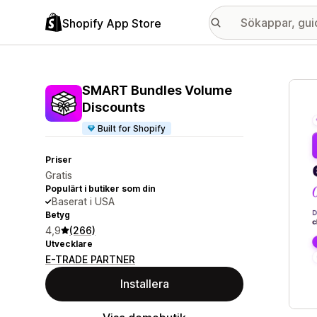
Shopify App Store
Galle
SMART Bundles Volume
Discounts
Built for Shopify
Priser
Gratis
Populärt i butiker som din
Baserat i USA
Betyg
4,9
(266)
Utvecklare
E-TRADE PARTNER
Installera