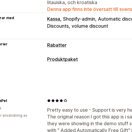
litauiska, och kroatiska
Denna app finns inte översatt till sven
rar med
Kassa
Shopify-admin
Automatic disc
Discounts
volume discount
rier
Rabatter
Rabattyper
Produktpaket
Rabattkoder
Kuponger
Köp två, beta
Pakettyper
Kvantitetsbaserade priser
Volymraba
Fasta paket
Multipack
Mixa och mat
Rabattbelopp
Procentuella rabatter
Sätt ihop en egen låda
Presentlådor
Fri frakt
Fraktkostnader
Rabatter på
Korsförsäljningspaket
Relaterade pr
Gåvor
Belöningar
Prenumerationer
aPet
Fysiska produkter
Anpassade paket
Tidsbegränsade erbjudanden
Merför
a
Pretty easy to use - Support is very he
Korsförsäljningsrabatter
Dynamisk pri
r användning av
Priser som du kan ange
The original reason I got this app is i 
they were showing in the demo stuff sn
Fasta priser
Kvantitetsbaserade prise
Rabatthantering
with " Added Automatically Free Gift" 