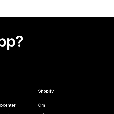
app?
Shopify
lpcenter
Om