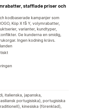
rabatter, stafflade priser och
och kodbaserade kampanjer som
BOGO, Köp X få Y, volymrabatter,
ktserier, varianter, kundtyper,
konflikter. Ge kunderna en smidig,
ukorgar. Ingen kodning krävs.
danden
tiskt
eringen
i, italienska, japanska,
asiliansk portugisiska), portugisiska
raditionell), kinesiska (förenklad),