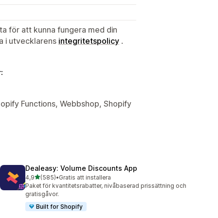
ata för att kunna fungera med din
ta i utvecklarens
integritetspolicy
.
:
Shopify Functions, Webbshop, Shopify
Dealeasy: Volume Discounts App
av 5 stjärnor
4,9
(585)
•
Gratis att installera
585 recensioner totalt
Paket för kvantitetsrabatter, nivåbaserad prissättning och
gratisgåvor.
Built for Shopify