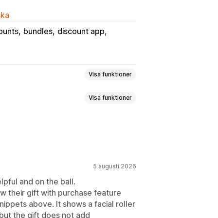
ska
ounts
bundles
discount app
Visa funktioner
Visa funktioner
la för en
Fasta priser
tter
Stegvisa mängdrabatter
cha
Varianter på paket
Massrabatter
Grossistpriser
Provpack
Grossistpaket
 hela varukorgen
Rabatter i kassan
odukter
Digitala produkter
Produktpaket
5 augusti 2026
säljningsrabatter
lpful and on the ball.
ssättning
Anpassade rabatter
saw their gift with purchase feature
ippets above. It shows a facial roller
r
Stegvisa mängdrabatter
but the gift does not add