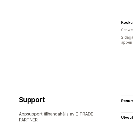
Kooku
Schwe
2 daga
appen
Support
Resur
Appsupport tillhandahålls av E-TRADE
Utvec
PARTNER.