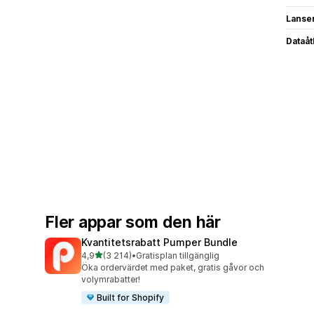
Lanse
Dataå
Fler appar som den här
Kvantitetsrabatt Pumper Bundle
av 5 stjärnor
4,9
(3 214)
•
Gratisplan tillgänglig
3214 recensioner totalt
Öka ordervärdet med paket, gratis gåvor och
volymrabatter!
Built for Shopify