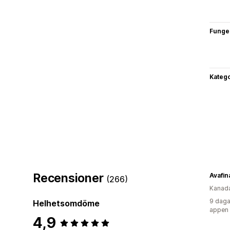
Funge
Katego
Recensioner
Avafin
(266)
Kanad
9 daga
Helhetsomdöme
appen
4,9