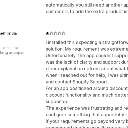
Rabatter
Volymrabatter
Rabattbelo
Redigeringsverktyg
Mallar
Anpassad
automatically you still need another ap
Rabatter på hela varukorgen
Fri frakt
Lokalisering
Kampanjer
Utlösare och
customers to add the extra product i
Prenumerationer
Prissättning för bul
Automatiseringar
Målinriktning
Geol
Dynamisk prissättning
Anpassad priss
Taggning
Filtrering
Rapportering
An
dhi.india
I installed this expecting a straightf
r en timme
solution. My requirement was extreme
ning av appen
Unfortunately, the app couldn't suppo
was the lack of clarity and support d
clear explanation upfront about what 
when I reached out for help, I was ulti
and contact Shopify Support.
For an app positioned around discount
discount functionality and much better
supported.
The experience was frustrating and res
configure something that apparently i
If your requirements go beyond very ba
recommend confirming with support firs