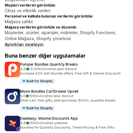
Müşteri verilerini görüntüle:
Cihaz ve etkinlik verileri
Personel ve katkıda bulunan verilerini görüntüle:
Mağaza sahibi
Mağaza verilerini görüntüle ve düzenle:
Müşteriler, ürünler, siparişler, indirimler, Shopify Functions,
Online Mağaza, Shopify yöneticisi
Ayrıntıları inceleyin
Buna benzer diğer uygulamalar
Pumper Bundles Quantity Breaks
5 yıldız üzerinden
4,9
(3.209)
•
Ücretsiz plan mevcut
toplam 3209 değerlendirme
Increase AOV with Bundle offers, Free Gift & Volume Discount!
Built for Shopify
Moon Bundles CartDrawer Upsell
5 yıldız üzerinden
5,0
(590)
•
Ücretsiz plan mevcut
toplam 590 değerlendirme
Slide cart, free gifts, post purchase, BOGO, quantity breaks
Built for Shopify
Dealeasy: Volume Discounts App
5 yıldız üzerinden
4,9
(584)
•
Ücretsiz yükleme
toplam 584 değerlendirme
Bundles for Quantity Discounts, Tiered Pricing & Free Gifts.