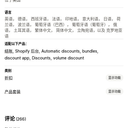
语言
英语， 德语， 西班牙语， 法语， 印地语， 意大利语， 日语， 荷
兰语， 波兰语， 葡萄牙语（巴西）， 葡萄牙语（葡萄牙）， 俄
语， 土耳其语， 繁体中文， 简体中文， 立陶宛语，以及 克罗地亚
语
适配以下产品：
结账
Shopify 后台
Automatic discounts
bundles
discount app
Discounts
volume discount
类别
折扣
显示功能
折扣类型
产品套装
显示功能
折扣码
优惠券
买一送一
固定定价
分层定价
批量折扣
套装类型
数量折扣
固定折扣
百分比折扣
批量折扣
批发价
免运费
运费
固定套装
合装包
混搭套装
多属性套装
自选套装盒
礼品盒
购物车折扣
结账折扣
礼品
奖励
订阅
产品捆绑
限时优惠
评论
(266)
样品包
批发套装
交叉销售套装
相关产品
数字产品
实体产品
增销折扣
交叉销售折扣
动态定价
自定义折扣
自定义套装