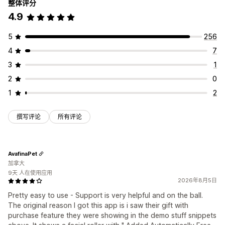
整体评分
运费折扣
4.9
您可以设置的定价
编辑器工具
模板
自定义代码
货币转换
本地化
宣传活动
固定定价
分层定价
数量折扣
折扣
批量折扣
固定折扣
触发器和规则
折扣叠加
自动化
定向
地理位置
细分
标记
5
256
百分比折扣
购物车折扣
免运费
买一送一
订阅
批量定价
筛选
报告
分析
4
7
批发价
动态定价
自定义定价
3
1
2
0
1
2
撰写评论
所有评论
AvafinaPet
加拿大
9天 人在使用应用
2026年8月5日
Pretty easy to use - Support is very helpful and on the ball.
The original reason I got this app is i saw their gift with
purchase feature they were showing in the demo stuff snippets