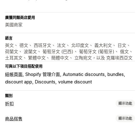
廣獲同類商店愛用
美國商家
語言
英文、 德文、 西班牙文、 法文、 北印度文、 義大利文、 日文、
荷蘭文、 波蘭文、 葡萄牙文 (巴西)、 葡萄牙文 (葡萄牙)、 俄文、
土耳其文、 繁體中文、 簡體中文、 立陶宛文，以及 克羅埃西亞文
可與以下項目搭配使用
結帳頁面
Shopify 管理介面
Automatic discounts
bundles
discount app
Discounts
volume discount
類別
折扣
顯示功能
折扣類型
商品搭售
顯示功能
折扣代碼
優惠券
買一送一
固定定價
分層定價
大量購買折扣
套裝組合類型
數量折扣
固定折扣
百分比折扣
大量折扣
批發價
免運費