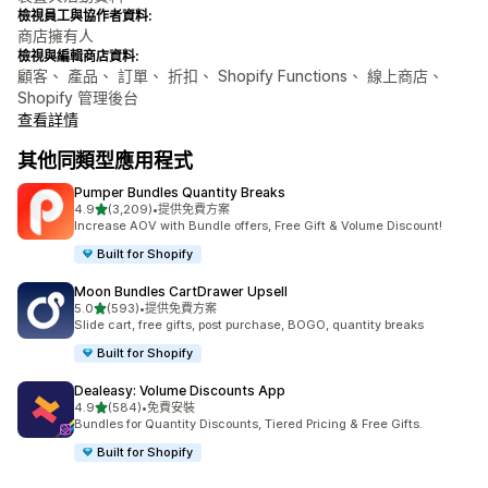
檢視員工與協作者資料:
商店擁有人
檢視與編輯商店資料:
顧客、 產品、 訂單、 折扣、 Shopify Functions、 線上商店、
Shopify 管理後台
查看詳情
其他同類型應用程式
Pumper Bundles Quantity Breaks
滿分 5 顆星
4.9
(3,209)
•
提供免費方案
共有 3209 則評價
Increase AOV with Bundle offers, Free Gift & Volume Discount!
Built for Shopify
Moon Bundles CartDrawer Upsell
滿分 5 顆星
5.0
(593)
•
提供免費方案
共有 593 則評價
Slide cart, free gifts, post purchase, BOGO, quantity breaks
Built for Shopify
Dealeasy: Volume Discounts App
滿分 5 顆星
4.9
(584)
•
免費安裝
共有 584 則評價
Bundles for Quantity Discounts, Tiered Pricing & Free Gifts.
Built for Shopify