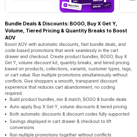
Bundle Deals & Discounts: BOGO, Buy X Get Y,
Volume, Tiered Pricing & Quantity Breaks to Boost
AOV
Boost AOV with automatic discounts, fast bundle deals, and
code-based promotions that work seamlessly in the cart
drawer and checkout. Create product bundles, BOGO, Buy X
Get Y, volume discount kit, quantity breaks, and tiered pricing
based on products, collections, variants, customer types, tags,
or cart value. Run multiple promotions simultaneously without
conflicts. Give shoppers a smooth, transparent discount
experience that reduces cart abandonment, no coding
required.
Build product bundles, mix & match, BOGO & bundle deals
Auto-apply Buy X Get Y, volume discounts & tiered pricing
Both automatic discounts & discount codes fully supported
Savings displayed in cart drawer & checkout to lift
conversions
Run multiple promotions together without conflicts