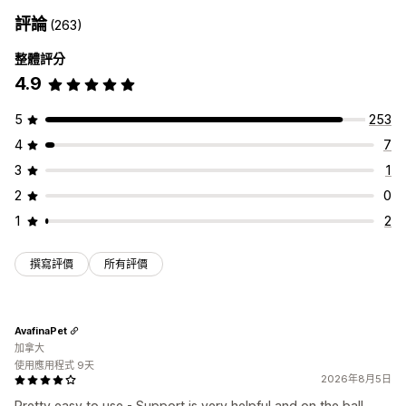
固定套裝
組合包
混搭套裝組合
子類套裝組合
客製化組合
禮盒
運費費率
購物車折扣
結帳折扣
禮品
獎勵
訂閱
商品搭售
評論
(263)
樣品包
批發套裝組合
交叉銷售套裝組合
相關商品
數位商品
限時優惠
追加銷售折扣
交叉銷售折扣
動態定價
自訂折扣
實體商品
自訂套裝組合
整體評分
管理折扣
4.9
可設定的定價
編輯工具
範本
自訂代碼
幣別轉換
本地化
行銷活動
固定定價
分層定價
數量折扣
折扣
大量購買折扣
固定折扣
觸發條件與規則
折扣合併
自動化
目標設定
地理位置
分群
5
253
百分比折扣
購物車折扣
免運費
買一送一
訂閱
大量定價
標記
篩選
報告
分析
4
7
批發價
動態定價
自訂定價
3
1
2
0
1
2
撰寫評價
所有評價
AvafinaPet
加拿大
使用應用程式 9天
2026年8月5日
Pretty easy to use - Support is very helpful and on the ball.