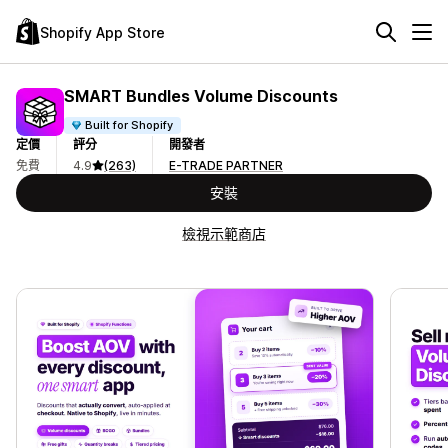
Shopify App Store
SMART Bundles Volume Discounts
Built for Shopify
定價
評分
開發者
免費
4.9
(263)
E-TRADE PARTNER
安裝
檢視示範商店