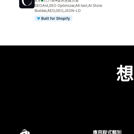
滿分 5 顆星
4.9
(1,718)
•
提供免費方案
共有 1718 則評價
SEOAnt,SEO Optimizer,Alt text,AI Store
Builder,AEO,GEO,JSON-LD
Built for Shopify
想
應用程式類別