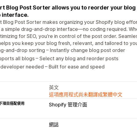
t Blog Post Sorter allows you to reorder your blog
 interface.
 Blog Post Sorter makes organizing your Shopify blog effort
 a simple drag-and-drop interface—no coding required. Whe
timizing for SEO, you’re in control of the post order. Seamles
helps you keep your blog fresh, relevant, and tailored to you
g-and-drop sorting – Instantly change blog post order
ports all blogs – Select any blog and reorder posts
developer needed – Built for ease and speed
英文
這項應用程式尚未翻譯成繁體中文
下項目搭配使用
Shopify 管理介面
網誌