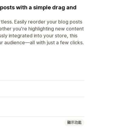
 posts with a simple drag and
less. Easily reorder your blog posts
ther you're highlighting new content
sly integrated into your store, this
r audience—all with just a few clicks.
顯示功能