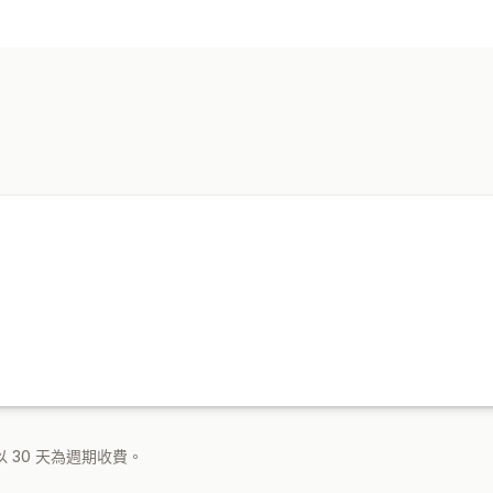
建立內容
拖放式編輯器
顯示選項
版面配置
 30 天為週期收費。