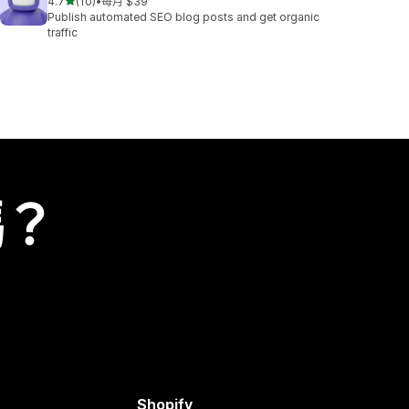
滿分 5 顆星
4.7
(10)
•
每月 $39
共有 10 則評價
Publish automated SEO blog posts and get organic
traffic
嗎？
Shopify