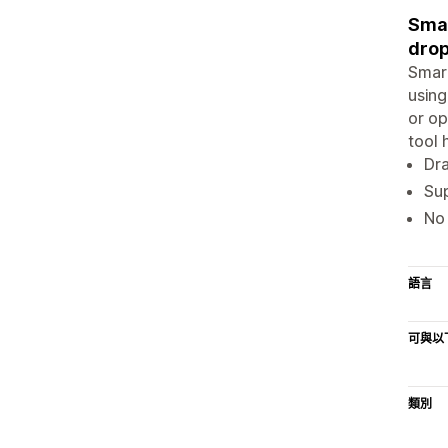
Smar
drop
Smart
using
or op
tool 
Dra
Sup
No 
語言
可與以
類別