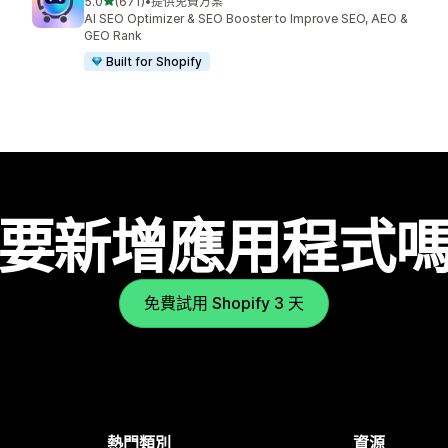
滿分 5 顆星
5.0
(671)
•
提供免費方案
共有 671 則評價
AI SEO Optimizer & SEO Booster to Improve SEO, AEO &
GEO Rank
Built for Shopify
要新增應用程式
免費試用 Shopify 3 天
熱門類別
資源