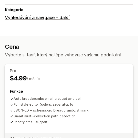
Kategorie
Vyhledávání a navigace – další
Cena
Vyberte si tarif, který nejlépe vyhovuje vašemu podnikání.
Pro
$4.99
/ měsíc
Funkce
Auto breadcrumbs on all product and coll
Full style editor (colors, separator, fo
JSON-LD + schema.org BreadcrumbList mark
Smart multi-collection path detection
Priority email support