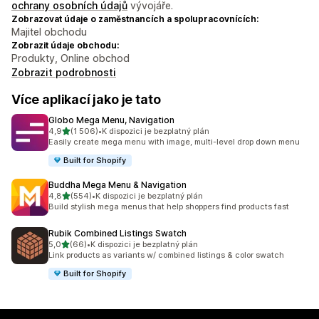
ochrany osobních údajů
vývojáře.
Zobrazovat údaje o zaměstnancích a spolupracovnících:
Majitel obchodu
Zobrazit údaje obchodu:
Produkty, Online obchod
Zobrazit podrobnosti
Více aplikací jako je tato
Globo Mega Menu, Navigation
z 5 hvězd
4,9
(1 506)
•
K dispozici je bezplatný plán
Celkový počet recenzí: 1506
Easily create mega menu with image, multi-level drop down menu
Built for Shopify
Buddha Mega Menu & Navigation
z 5 hvězd
4,8
(554)
•
K dispozici je bezplatný plán
Celkový počet recenzí: 554
Build stylish mega menus that help shoppers find products fast
Rubik Combined Listings Swatch
z 5 hvězd
5,0
(66)
•
K dispozici je bezplatný plán
Celkový počet recenzí: 66
Link products as variants w/ combined listings & color swatch
Built for Shopify