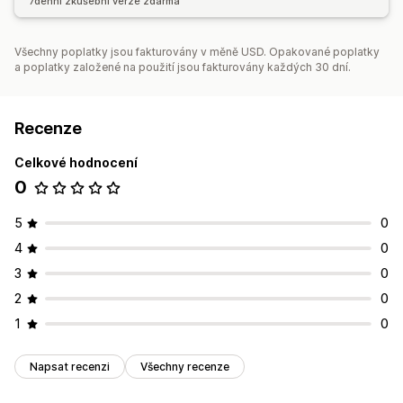
7denní zkušební verze zdarma
Všechny poplatky jsou fakturovány v měně USD. Opakované poplatky
a poplatky založené na použití jsou fakturovány každých 30 dní.
Recenze
Celkové hodnocení
0
5
0
4
0
3
0
2
0
1
0
Napsat recenzi
Všechny recenze