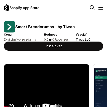
Shopify App Store
Smart Breadcrumbs ‑ by Tiwaa
Cena
Hodnocení
Vývojář
Zkušební verze zdarma
0,0
(0 Recenze)
Tiwaa LLC
Instalovat