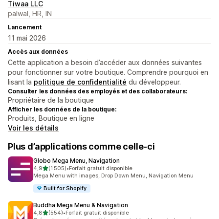
Tiwaa LLC
palwal, HR, IN
Lancement
11 mai 2026
Accès aux données
Cette application a besoin d’accéder aux données suivantes
pour fonctionner sur votre boutique. Comprendre pourquoi en
lisant la
politique de confidentialité
du développeur.
Consulter les données des employés et des collaborateurs:
Propriétaire de la boutique
Afficher les données de la boutique:
Produits, Boutique en ligne
Voir les détails
Plus d’applications comme celle-ci
Globo Mega Menu, Navigation
étoile(s) sur 5
4,9
(1 505)
•
Forfait gratuit disponible
1505 avis au total
Mega Menu with images, Drop Down Menu, Navigation Menu
Built for Shopify
Buddha Mega Menu & Navigation
étoile(s) sur 5
4,8
(554)
•
Forfait gratuit disponible
554 avis au total