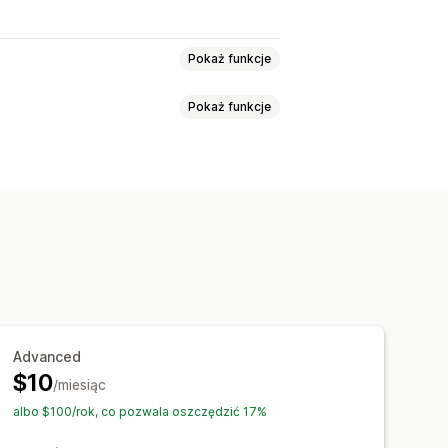
Pokaż funkcje
Pokaż funkcje
sowanie strony
JSON-LD
we
Wielojęzyczne
ilnych
Pozycjonowanie stron
linków
Testowanie
Advanced
$10
/miesiąc
albo $100/rok, co pozwala oszczędzić 17%