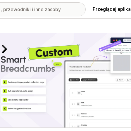
Przeglądaj aplika
nione obrazy w galerii