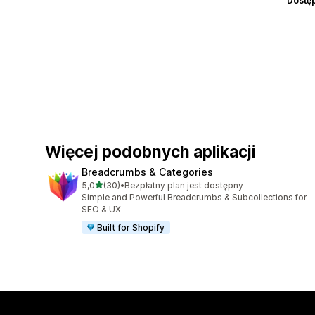
Dostę
Więcej podobnych aplikacji
Breadcrumbs & Categories
na 5 gwiazdek
5,0
(30)
•
Bezpłatny plan jest dostępny
Łączna liczba recenzji: 30
Simple and Powerful Breadcrumbs & Subcollections for
SEO & UX
Built for Shopify