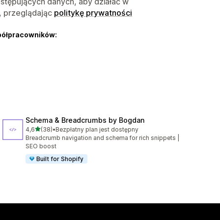
astępujących danych, aby działać w
, przeglądając
politykę prywatności
półpracowników:
Schema & Breadcrumbs by Bogdan
na 5 gwiazdek
4,6
(38)
•
Bezpłatny plan jest dostępny
Łączna liczba recenzji: 38
Breadcrumb navigation and schema for rich snippets |
SEO boost
Built for Shopify