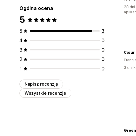
28 dni
Ogólna ocena
aplikac
5
5
3
4
0
3
0
Cœur 
2
0
Francj
3 dni k
1
0
Napisz recenzję
Wszystkie recenzje
Greenw