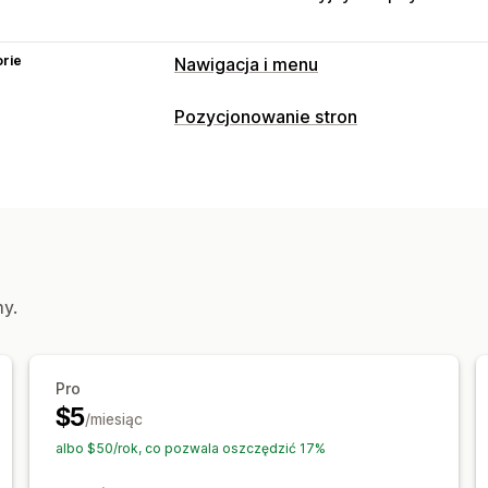
rie
Nawigacja i menu
Przeglądanie
Pozycjonowanie stron
Okruszki chleba
Narzędzia SEO
Dostosowanie
Okruszki chleba
Mapy witryny
Indek
Kolor i czcionka
Ikony niestandardo
Schematy
SEO lokalne
Responsywność na urządzeniach mob
Monitorowanie wydajności
Wynik SEO
Audyty
Analizy
Analizy 
my.
Pro
$5
/miesiąc
albo $50/rok, co pozwala oszczędzić 17%