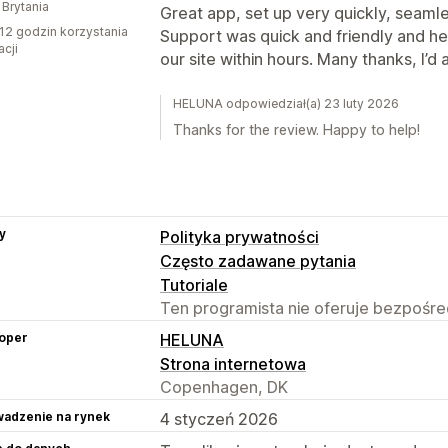
 Brytania
Great app, set up very quickly, seamle
12 godzin korzystania
Support was quick and friendly and he
acji
our site within hours. Many thanks, I’
HELUNA odpowiedział(a) 23 luty 2026
Thanks for the review. Happy to help!
y
Polityka prywatności
Często zadawane pytania
Tutoriale
Ten programista nie oferuje bezpośred
oper
HELUNA
Strona internetowa
Copenhagen, DK
adzenie na rynek
4 styczeń 2026