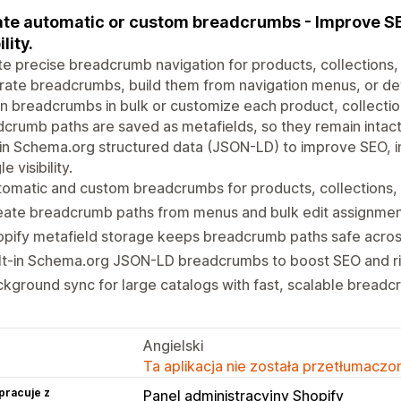
te automatic or custom breadcrumbs - Improve SE
ility.
e precise breadcrumb navigation for products, collections,
ate breadcrumbs, build them from navigation menus, or de
n breadcrumbs in bulk or customize each product, collection,
crumb paths are saved as metafields, so they remain intac
-in Schema.org structured data (JSON-LD) to improve SEO, int
e visibility.
omatic and custom breadcrumbs for products, collections,
eate breadcrumb paths from menus and bulk edit assignmen
opify metafield storage keeps breadcrumb paths safe acro
lt-in Schema.org JSON-LD breadcrumbs to boost SEO and ri
kground sync for large catalogs with fast, scalable bread
Angielski
Ta aplikacja nie została przetłumaczon
pracuje z
Panel administracyjny Shopify