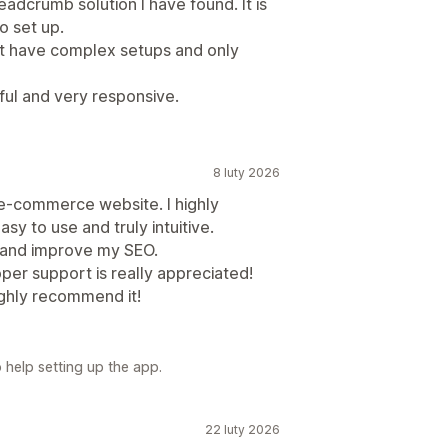
eadcrumb solution I have found. It is
o set up.
st have complex setups and only
pful and very responsive.
8 luty 2026
t e-commerce website. I highly
sy to use and truly intuitive.
y and improve my SEO.
loper support is really appreciated!
highly recommend it!
help setting up the app.
22 luty 2026