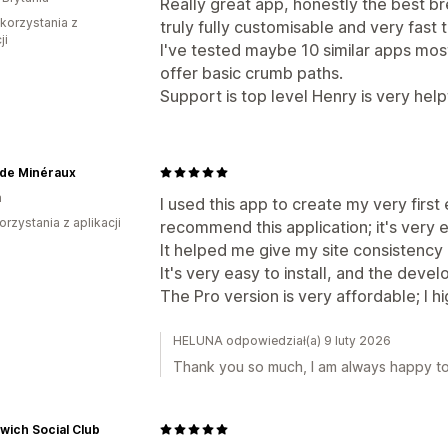
Really great app, honestly the best br
 korzystania z
truly fully customisable and very fast t
ji
I've tested maybe 10 similar apps mo
offer basic crumb paths.
Support is top level Henry is very hel
de Minéraux
a
I used this app to create my very firs
orzystania z aplikacji
recommend this application; it's very ea
It helped me give my site consistenc
It's very easy to install, and the deve
The Pro version is very affordable; I 
HELUNA odpowiedział(a) 9 luty 2026
Thank you so much, I am always happy to 
ich Social Club