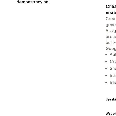
demonstracyjnej
Crea
visib
Creat
gener
Assig
bread
built
Googl
Aut
Cr
Sh
Bui
Bac
Języki
Współ