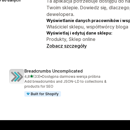
p do danych
Ta aplikacja potrzebuje dostępu do n
Twoim sklepie. Dowiedz się, dlaczego
dewelopera.
Wyświetlanie danych pracowników i ws
Właściciel sklepu, współtwórcy bloga
Wyświetlaj i edytuj dane sklepu:
Produkty, Sklep online
Zobacz szczegóły
Breadcrumbs Uncomplicated
na 5 gwiazdek
4,8
(33)
•
Dostępna darmowa wersja próbna
Łączna liczba recenzji: 33
Add breadcrumbs and JSON-LD to collections &
products for SEO
Built for Shopify