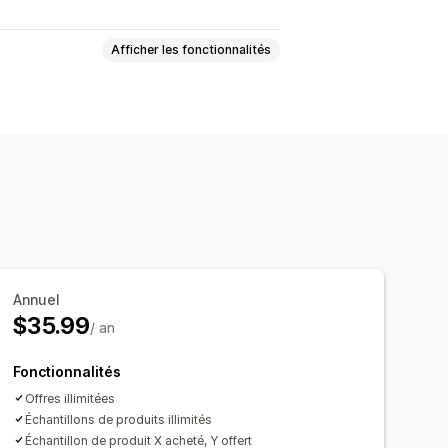
Afficher les fonctionnalités
aitaires
Réductions sur le panier
ductions personnalisées
ns
Annuel
$35.99
/ an
Fonctionnalités
Offres illimitées
Échantillons de produits illimités
Échantillon de produit X acheté, Y offert