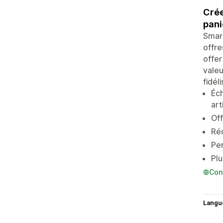
Crée
pani
Smart
offre
offer
valeu
fidél
Éch
art
Off
Réd
Per
Plu
Con
Langu