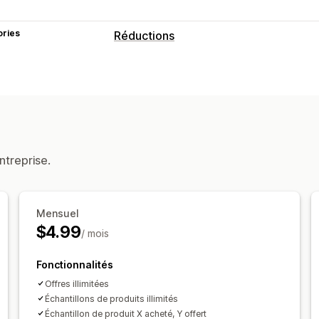
ories
Réductions
Types de réductions
Deux pour le prix d’un
Réductions forf
Réductions au paiement
Cadeaux
Ré
Gestion des réductions
Cumul des réductions
Automatisatio
ntreprise.
Mensuel
$4.99
/ mois
Fonctionnalités
Offres illimitées
Échantillons de produits illimités
Échantillon de produit X acheté, Y offert