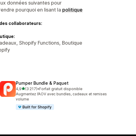
 aux données suivantes pour
endre pourquoi en lisant la
politique
des collaborateurs:
utique:
cadeaux, Shopify Functions, Boutique
opify
Pumper Bundle & Paquet
étoile(s) sur 5
4,9
(3 217)
•
Forfait gratuit disponible
3217 avis au total
Augmentez l’AOV avec bundles, cadeaux et remises
volume
Built for Shopify