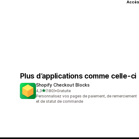
Accès
Plus d’applications comme celle-ci
Shopify Checkout Blocks
étoile(s) sur 5
4,3
(180)
•
Gratuite
180 avis au total
Personnalisez vos pages de paiement, de remerciement
et de statut de commande