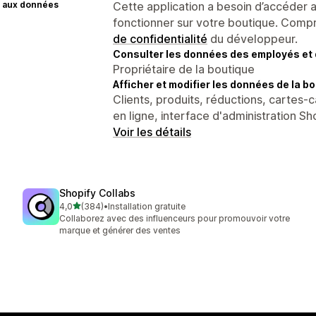
 aux données
Cette application a besoin d’accéder
fonctionner sur votre boutique. Compr
de confidentialité
du développeur.
Consulter les données des employés et 
Propriétaire de la boutique
Afficher et modifier les données de la bo
Clients, produits, réductions, cartes-
en ligne, interface d'administration Sh
Voir les détails
Shopify Collabs
étoile(s) sur 5
4,0
(384)
•
Installation gratuite
384 avis au total
Collaborez avec des influenceurs pour promouvoir votre
marque et générer des ventes