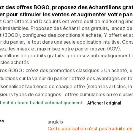
z des offres BOGO, proposez des échantillons gratu
er pour stimuler les ventes et augmenter votre pan
 Cart Offers and Discounts est votre outil de marketing Sh
s irrésistibles. Proposez des échantillons gratuits, lancez
t (BOGO), configurez des conditions X acheté, Y offert et a
r du panier, le tout dans une seule application intuitive. Co
isez-les mieux et maximisez votre panier moyen (AOV).
antillons de produits gratuits : proposez automatiquement 
icles achetés
res BOGO : créez des promotions classiques « Un acheté, un 
uctions sur la valeur du panier : offrez des avantages en f
sonnalisez l’audience de chaque offre (selon les articles, la 
sieurs types de campagnes : offres cumulables ou exclusiv
tient du texte traduit automatiquement
Afficher l’original
es
anglais
Cette application n’est pas traduite en