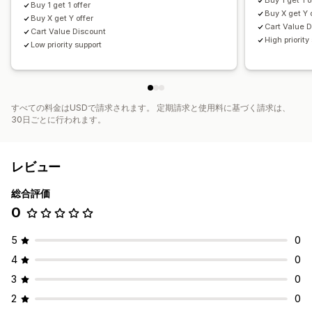
Buy 1 get 1 o
Buy 1 get 1 offer
Buy X get Y 
Buy X get Y offer
Cart Value 
Cart Value Discount
High priority
Low priority support
すべての料金はUSDで請求されます。 定期請求と使用料に基づく請求は、
30日ごとに行われます。
レビュー
総合評価
0
5
0
4
0
3
0
2
0