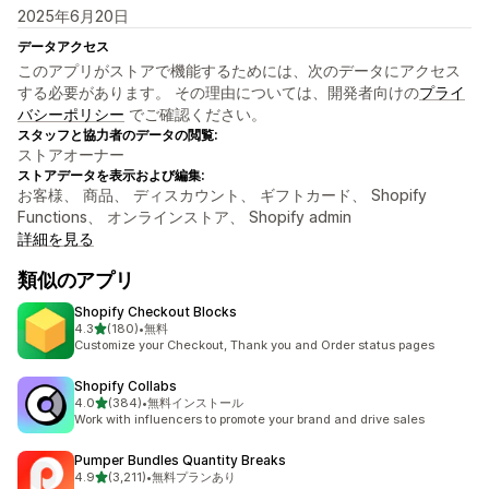
2025年6月20日
データアクセス
このアプリがストアで機能するためには、次のデータにアクセス
する必要があります。 その理由については、開発者向けの
プライ
バシーポリシー
でご確認ください。
スタッフと協力者のデータの閲覧:
ストアオーナー
ストアデータを表示および編集:
お客様、 商品、 ディスカウント、 ギフトカード、 Shopify
Functions、 オンラインストア、 Shopify admin
詳細を見る
類似のアプリ
Shopify Checkout Blocks
5つ星中
4.3
(180)
•
無料
合計レビュー数：180件
Customize your Checkout, Thank you and Order status pages
Shopify Collabs
5つ星中
4.0
(384)
•
無料インストール
合計レビュー数：384件
Work with influencers to promote your brand and drive sales
Pumper Bundles Quantity Breaks
5つ星中
4.9
(3,211)
•
無料プランあり
合計レビュー数：3211件