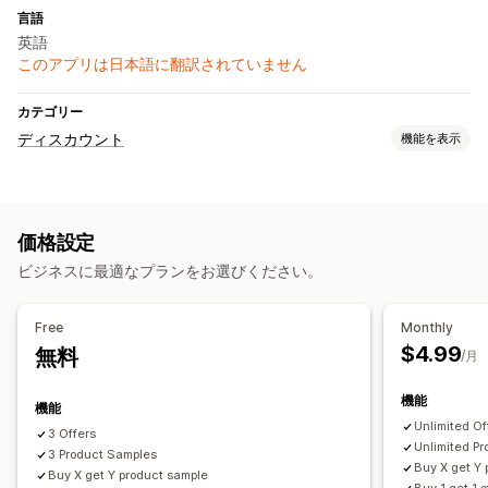
言語
英語
このアプリは日本語に翻訳されていません
カテゴリー
ディスカウント
機能を表示
ディスカウントの種類
BOGO
一律割引
カートディスカウント
価格設定
チェックアウトディスカウント
ギフト
カスタムディスカウント
ビジネスに最適なプランをお選びください。
ディスカウント管理
ディスカウントの組み合わせ
オートメーション
Free
Monthly
$4.99
無料
/月
機能
機能
Unlimited Of
3 Offers
Unlimited P
3 Product Samples
Buy X get Y
Buy X get Y product sample