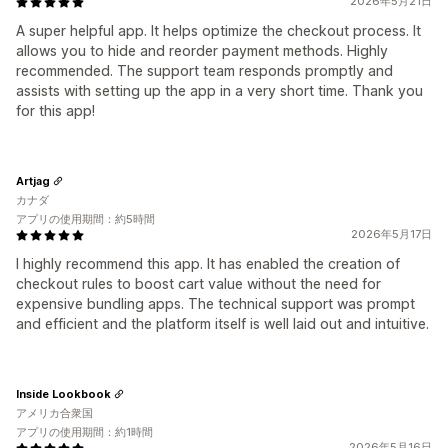
2026年5月21日
A super helpful app. It helps optimize the checkout process. It
allows you to hide and reorder payment methods. Highly
recommended. The support team responds promptly and
assists with setting up the app in a very short time. Thank you
for this app!
Artjag
カナダ
アプリの使用期間：約5時間
2026年5月17日
I highly recommend this app. It has enabled the creation of
checkout rules to boost cart value without the need for
expensive bundling apps. The technical support was prompt
and efficient and the platform itself is well laid out and intuitive.
Inside Lookbook
アメリカ合衆国
アプリの使用期間：約1時間
2026年5月16日