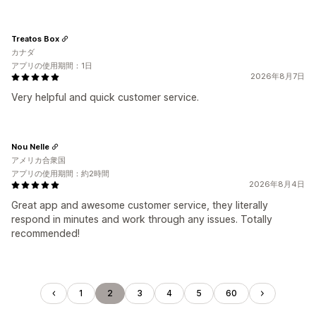
Treatos Box
カナダ
アプリの使用期間：1日
2026年8月7日
Very helpful and quick customer service.
Nou Nelle
アメリカ合衆国
アプリの使用期間：約2時間
2026年8月4日
Great app and awesome customer service, they literally
respond in minutes and work through any issues. Totally
recommended!
1
2
3
4
5
60