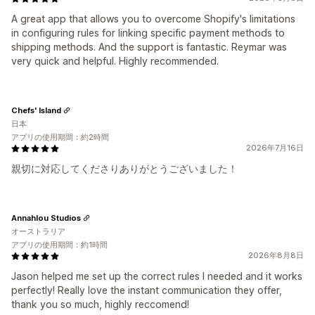
A great app that allows you to overcome Shopify's limitations
in configuring rules for linking specific payment methods to
shipping methods. And the support is fantastic. Reymar was
very quick and helpful. Highly recommended.
Chefs' Island
日本
アプリの使用期間：約2時間
2026年7月16日
親切に対応してくださりありがとうございました！
Annahlou Studios
オーストラリア
アプリの使用期間：約1時間
2026年8月8日
Jason helped me set up the correct rules I needed and it works
perfectly! Really love the instant communication they offer,
thank you so much, highly reccomend!