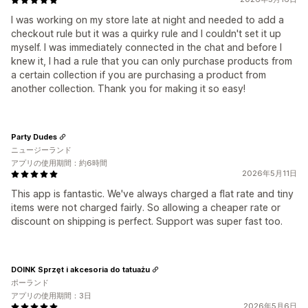
I was working on my store late at night and needed to add a
checkout rule but it was a quirky rule and I couldn't set it up
myself. I was immediately connected in the chat and before I
knew it, I had a rule that you can only purchase products from
a certain collection if you are purchasing a product from
another collection. Thank you for making it so easy!
Party Dudes
ニュージーランド
アプリの使用期間：約6時間
2026年5月11日
This app is fantastic. We've always charged a flat rate and tiny
items were not charged fairly. So allowing a cheaper rate or
discount on shipping is perfect. Support was super fast too.
DOINK Sprzęt i akcesoria do tatuażu
ポーランド
アプリの使用期間：3日
2026年5月6日