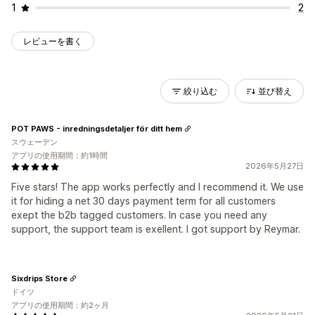
1
2
レビューを書く
絞り込む
並び替え
POT PAWS - inredningsdetaljer för ditt hem
スウェーデン
アプリの使用期間：約1時間
2026年5月27日
Five stars! The app works perfectly and I recommend it. We use
it for hiding a net 30 days payment term for all customers
exept the b2b tagged customers. In case you need any
support, the support team is exellent. I got support by Reymar.
Sixdrips Store
ドイツ
アプリの使用期間：約2ヶ月