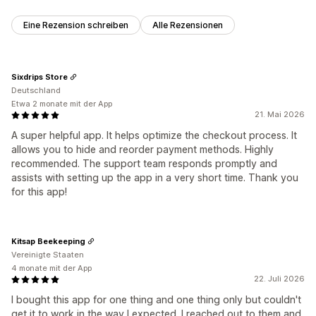
Analysen
Eine Rezension schreiben
Alle Rezensionen
Klickraten
Conversion-Raten
Funnel-Leistung
Sixdrips Store
Deutschland
Etwa 2 monate mit der App
21. Mai 2026
A super helpful app. It helps optimize the checkout process. It
allows you to hide and reorder payment methods. Highly
recommended. The support team responds promptly and
assists with setting up the app in a very short time. Thank you
for this app!
Kitsap Beekeeping
Vereinigte Staaten
4 monate mit der App
22. Juli 2026
I bought this app for one thing and one thing only but couldn't
get it to work in the way I expected. I reached out to them and