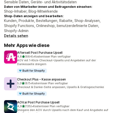
Sensible Daten, Geräte- und Aktivitätsdaten
Daten von Mitarbeiter:innen und Beitragenden einsehen:
Shop-Inhaber, Blog-Mitwirkende
Shop-Daten anzeigen und bearbeiten:
Kunden, Produkte, Bestellungen, Rabatte, Shop-Analysen,
Shopify Functions, Onlineshop, benutzerdefinierte Daten,
Shopify-Admin
Details sehen
Mehr Apps wie diese
Aftersell Post Purchase Upsell
von 5 Sternen
4,8
(884)
•
Kostenloser Plan verfügbar
884 Rezensionen insgesamt
AOV mit 1-Klick-Checkout-Upsells und Angeboten auf der
Dankesseite steigern
Built for Shopify
Checkout Plus – Kasse anpassen
von 5 Sternen
5,0
(87)
•
Kostenloser Plan verfügbar
87 Rezensionen insgesamt
Checkout & Danke-Seite anpassen, Upsells & Gratisgeschenke
Built for Shopify
AOV.ai Post Purchase Upsell
von 5 Sternen
4,9
(135)
•
Kostenloser Plan verfügbar
135 Rezensionen insgesamt
Steigere den AOV durch Upsells nach dem Kauf und Angebote auf