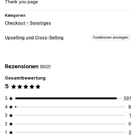
Thank you page
Kategorien
Checkout – Sonstiges
Upselling und Cross-Selling
Funktionen anzeigen
Anpassung
Checkout-Upselling
Ankündigungsleiste
Rezensionen
(602)
Danke-Seite für Upselling
Add-ons mit einem Klick
Pop-ups
Benutzerdefinierte CSS
Gesamtbewertung
Benutzerdefiniertes HTML
Drag-&-Drop-Editor
5
Mehrere Währungen
Mehrere Sprachen
5
591
Benutzerdefinierte Regeln
4
8
Angebote und Empfehlungen
3
1
Kostenlose Geschenke
Kostenloser Versand
2
0
Produkt-Add-ons
Produktempfehlungen
1
2
Häufig zusammen gekauft
Bundles
Mengenrabatte