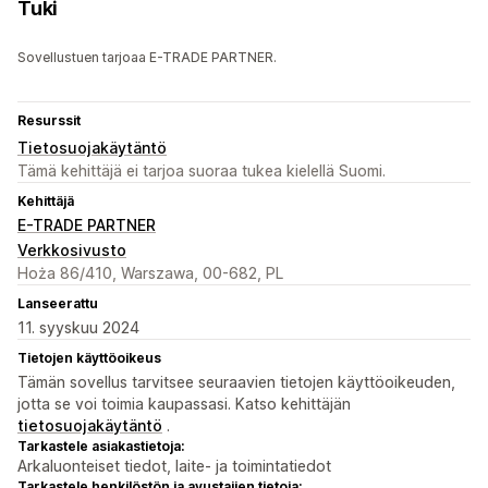
Tuki
Sovellustuen tarjoaa E-TRADE PARTNER.
Resurssit
Tietosuojakäytäntö
Tämä kehittäjä ei tarjoa suoraa tukea kielellä Suomi.
Kehittäjä
E-TRADE PARTNER
Verkkosivusto
Hoża 86/410, Warszawa, 00-682, PL
Lanseerattu
11. syyskuu 2024
Tietojen käyttöoikeus
Tämän sovellus tarvitsee seuraavien tietojen käyttöoikeuden,
jotta se voi toimia kaupassasi. Katso kehittäjän
tietosuojakäytäntö
.
Tarkastele asiakastietoja:
Arkaluonteiset tiedot, laite- ja toimintatiedot
Tarkastele henkilöstön ja avustajien tietoja: