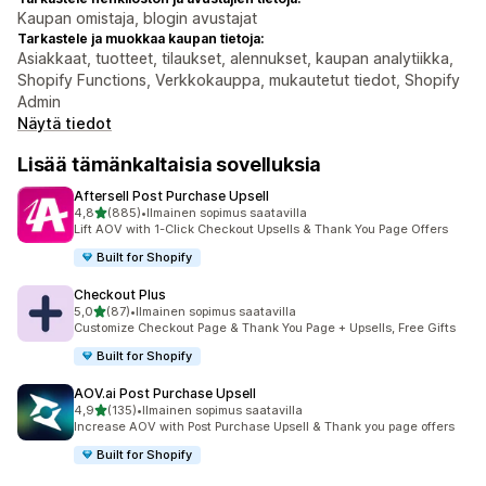
Kaupan omistaja, blogin avustajat
Tarkastele ja muokkaa kaupan tietoja:
Asiakkaat, tuotteet, tilaukset, alennukset, kaupan analytiikka,
Shopify Functions, Verkkokauppa, mukautetut tiedot, Shopify
Admin
Näytä tiedot
Lisää tämänkaltaisia sovelluksia
Aftersell Post Purchase Upsell
/ 5 tähteä
4,8
(885)
•
Ilmainen sopimus saatavilla
885 arvostelua yhteensä
Lift AOV with 1-Click Checkout Upsells & Thank You Page Offers
Built for Shopify
Checkout Plus
/ 5 tähteä
5,0
(87)
•
Ilmainen sopimus saatavilla
87 arvostelua yhteensä
Customize Checkout Page & Thank You Page + Upsells, Free Gifts
Built for Shopify
AOV.ai Post Purchase Upsell
/ 5 tähteä
4,9
(135)
•
Ilmainen sopimus saatavilla
135 arvostelua yhteensä
Increase AOV with Post Purchase Upsell & Thank you page offers
Built for Shopify