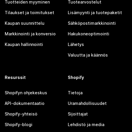
Tuotteiden myyminen
Tuotearvostelut
Tilaukset ja toimitukset
Lisämyynti ja tuotepaketit
Kaupan suunnittelu
Sähköpostimarkkinointi
Markkinointi ja konversio
Hakukoneoptimointi
Kaupan hallinnointi
Lähetys
Valuutta ja käännös
Resurssit
Shopify
Shopifyn ohjekeskus
Tietoja
API-dokumentaatio
Uramahdollisuudet
Shopify-yhteisö
Sijoittajat
Shopify-blogi
Lehdistö ja media