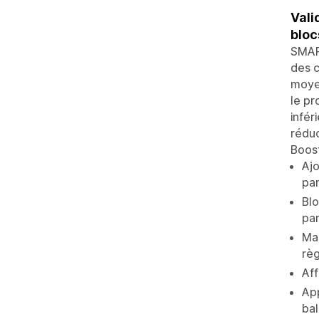
Vali
bloc
SMART
des c
moyen
le pr
infér
réduc
Boost
Ajo
pa
Blo
par
Mas
règ
Aff
App
bal