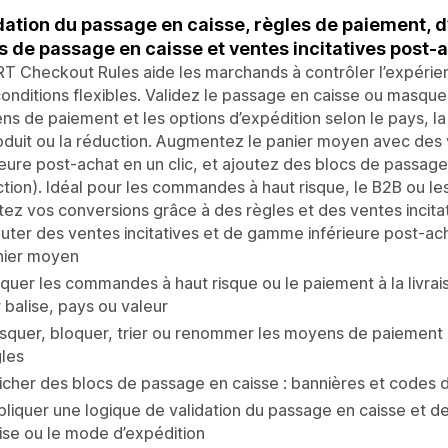
dation du passage en caisse, règles de paiement, d
s de passage en caisse et ventes incitatives post-
 Checkout Rules aide les marchands à contrôler l’expérie
onditions flexibles. Validez le passage en caisse ou masqu
s de paiement et les options d’expédition selon le pays, la b
oduit ou la réduction. Augmentez le panier moyen avec des
ieure post-achat en un clic, et ajoutez des blocs de passag
tion). Idéal pour les commandes à haut risque, le B2B ou les
ez vos conversions grâce à des règles et des ventes incitati
uter des ventes incitatives et de gamme inférieure post-ac
nier moyen
quer les commandes à haut risque ou le paiement à la livrais
 balise, pays ou valeur
quer, bloquer, trier ou renommer les moyens de paiement e
les
icher des blocs de passage en caisse : bannières et codes 
liquer une logique de validation du passage en caisse et de 
ise ou le mode d’expédition