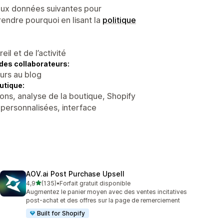
 aux données suivantes pour
endre pourquoi en lisant la
politique
l et de l’activité
des collaborateurs:
eurs au blog
utique:
ons, analyse de la boutique, Shopify
 personnalisées, interface
AOV.ai Post Purchase Upsell
étoile(s) sur 5
4,9
(135)
•
Forfait gratuit disponible
135 avis au total
Augmentez le panier moyen avec des ventes incitatives
post-achat et des offres sur la page de remerciement
Built for Shopify