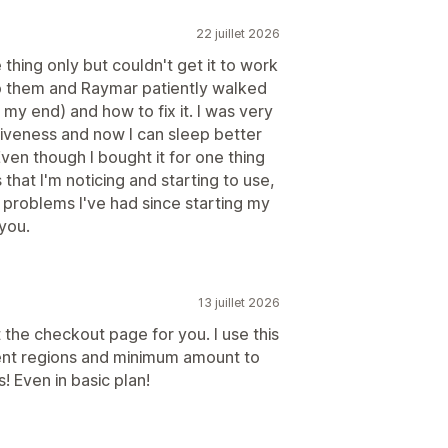
ersonnalisé
22 juillet 2026
ser
Devises multiples
Multilingue
 thing only but couldn't get it to work
to them and Raymar patiently walked
y end) and how to fix it. I was very
siveness and now I can sleep better
ments au produit
ven though I bought it for one thing
its fréquemment achetés ensemble
that I'm noticing and starting to use,
ntité
t problems I've had since starting my
you.
tonnoir des performances
13 juillet 2026
 the checkout page for you. I use this
ent regions and minimum amount to
! Even in basic plan!