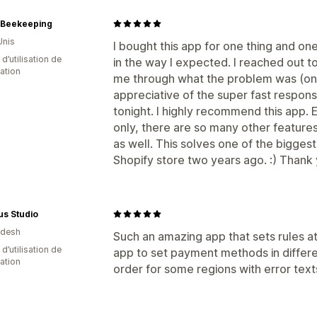
Pop-ups
CSS personnalisées
HTML p
p Beekeeping
Éditeur avec fonction de glisser-dépo
Unis
I bought this app for one thing and one
Règles personnalisées
d’utilisation de
in the way I expected. I reached out 
cation
me through what the problem was (on m
Offres et recommandations
appreciative of the super fast respon
Cadeaux
Expédition gratuite
Complé
tonight. I highly recommend this app. E
Recommandations de produits
Produ
only, there are so many other features 
Lots
Réductions en fonction de la qua
as well. This solves one of the bigges
Shopify store two years ago. :) Thank 
Analyses de données
Taux de clics
Taux de conversion
En
us Studio
adesh
Such an amazing app that sets rules at
d’utilisation de
app to set payment methods in differ
cation
order for some regions with error texts