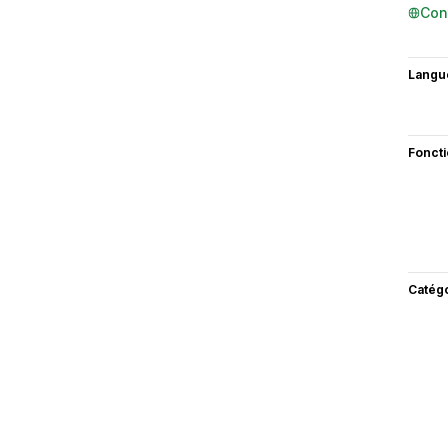
Con
Langu
Fonct
Catég