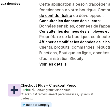
 aux données
Cette application a besoin d’accéder
fonctionner sur votre boutique. Compr
de confidentialité
du développeur.
Consulter les données des clients:
Données sensibles, données de l’apparei
Consulter les données des employés et 
Propriétaire de la boutique, contribut
Afficher et modifier les données de la bo
Clients, produits, commandes, réducti
Functions, Boutique en ligne, données
d'administration Shopify
Voir les détails
Checkout Plus – Checkout Perso
étoile(s) sur 5
5,0
(87)
•
Forfait gratuit disponible
87 avis au total
Checkout & remerciement personnalisés, upsells et
cadeaux
Built for Shopify