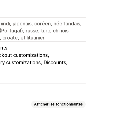
hindi, japonais, coréen, néerlandais,
(Portugal), russe, turc, chinois
n, croate, et lituanien
nts
kout customizations
ery customizations
Discounts
e
Afficher les fonctionnalités
nonce
ive
Compléments en un clic