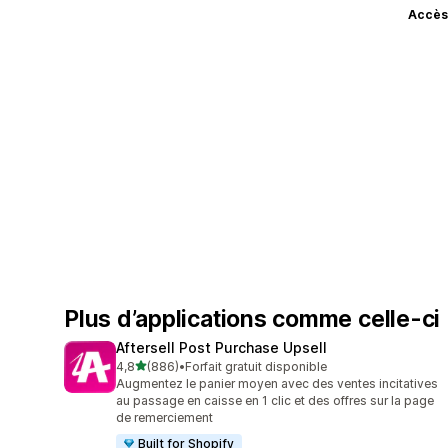
Accès
Plus d’applications comme celle-ci
Aftersell Post Purchase Upsell
étoile(s) sur 5
4,8
(886)
•
Forfait gratuit disponible
886 avis au total
Augmentez le panier moyen avec des ventes incitatives
au passage en caisse en 1 clic et des offres sur la page
de remerciement
Built for Shopify