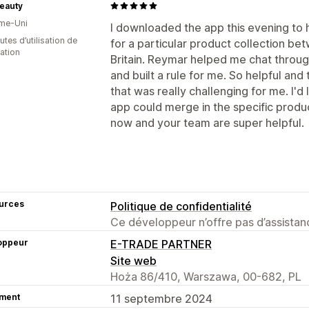
eauty
me-Uni
I downloaded the app this evening to 
tes d’utilisation de
for a particular product collection b
cation
Britain. Reymar helped me chat throu
and built a rule for me. So helpful an
that was really challenging for me. I'd 
app could merge in the specific product
now and your team are super helpful.
urces
Politique de confidentialité
Ce développeur n’offre pas d’assistanc
oppeur
E-TRADE PARTNER
Site web
Hoża 86/410, Warszawa, 00-682, PL
ment
11 septembre 2024