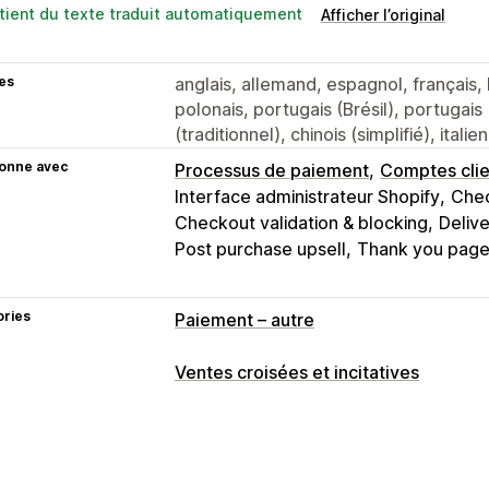
tient du texte traduit automatiquement
Afficher l’original
es
anglais, allemand, espagnol, français, 
polonais, portugais (Brésil), portugais 
(traditionnel), chinois (simplifié), italie
ionne avec
Processus de paiement
Comptes clie
Interface administrateur Shopify
Chec
Checkout validation & blocking
Deliv
Post purchase upsell
Thank you pag
ories
Paiement – autre
Ventes croisées et incitatives
Personnalisation
Paiement vente incitative
Barre d’an
Pages de remerciement vente incitat