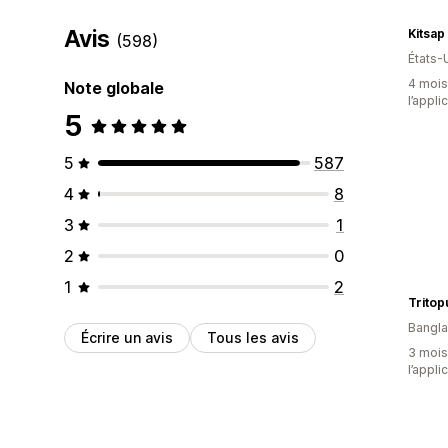
Avis
Kitsa
(598)
États-
4 mois 
Note globale
l’appli
5
5
587
4
8
3
1
2
0
1
2
Tritop
Bangl
Écrire un avis
Tous les avis
3 mois 
l’appli