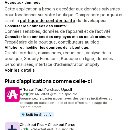
Accès aux données
Cette application a besoin d’accéder aux données suivantes
pour fonctionner sur votre boutique. Comprendre pourquoi en
lisant la
politique de confidentialité
du développeur.
Consulter les données des clients:
Données sensibles, données de l’appareil et de l’activité
Consulter les données des employés et des collaborateurs:
Propriétaire de la boutique, contributeurs au blog
Afficher et modifier les données de la boutique:
Clients, produits, commandes, réductions, analyse de la
boutique, Shopify Functions, Boutique en ligne, données
personnalisées, interface d'administration Shopify
Voir les détails
Plus d’applications comme celle-ci
Aftersell Post Purchase Upsell
étoile(s) sur 5
4,8
(884)
•
Forfait gratuit disponible
884 avis au total
Augmentez le panier moyen avec des ventes incitatives au
passage en caisse en 1 clic et des offres sur la page de
remerciement
Built for Shopify
Checkout Plus – Checkout Perso
étoile(s) sur 5
5,0
(87)
•
Forfait gratuit disponible