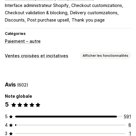
Interface administrateur Shopify
Checkout customizations
Checkout validation & blocking
Delivery customizations
Discounts
Post purchase upsell
Thank you page
Catégories
Paiement – autre
Ventes croisées et incitatives
Afficher les fonctionnalités
Personnalisation
Paiement vente incitative
Barre d’annonce
Avis
(602)
Pages de remerciement vente incitative
Compléments en un clic
Pop-ups
CSS personnalisées
Note globale
HTML personnalisé
5
Éditeur avec fonction de glisser-déposer
5
591
Devises multiples
Multilingue
Règles personnalisées
4
8
Offres et recommandations
3
1