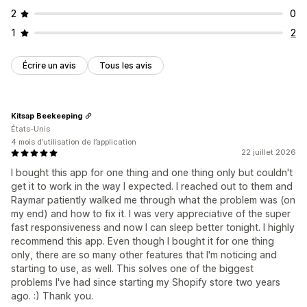
Cadeaux
Expédition gratuite
Compléments au produit
2
0
Recommandations de produits
1
2
Produits fréquemment achetés ensemble
Lots
Réductions en fonction de la quantité
Écrire un avis
Tous les avis
Analyses de données
Taux de clics
Taux de conversion
Entonnoir des performances
Kitsap Beekeeping
États-Unis
4 mois d’utilisation de l’application
22 juillet 2026
I bought this app for one thing and one thing only but couldn't
get it to work in the way I expected. I reached out to them and
Raymar patiently walked me through what the problem was (on
my end) and how to fix it. I was very appreciative of the super
fast responsiveness and now I can sleep better tonight. I highly
recommend this app. Even though I bought it for one thing
only, there are so many other features that I'm noticing and
starting to use, as well. This solves one of the biggest
problems I've had since starting my Shopify store two years
ago. :) Thank you.