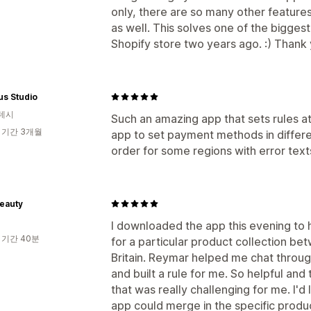
only, there are so many other features 
클릭률
전환율
퍼널 추적
as well. This solves one of the bigges
Shopify store two years ago. :) Thank 
us Studio
데시
Such an amazing app that sets rules at
 기간 3개월
app to set payment methods in differ
order for some regions with error texts
eauty
I downloaded the app this evening to 
 기간 40분
for a particular product collection b
Britain. Reymar helped me chat throu
and built a rule for me. So helpful an
that was really challenging for me. I'd 
app could merge in the specific product