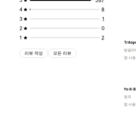
4
8
3
1
2
0
1
2
Tritop
방글라
리뷰 작성
모든 리뷰
앱 사용
Yo K-B
영국
앱 사용