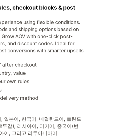
les, checkout blocks & post-
erience using flexible conditions.
ods and shipping options based on
t. Grow AOV with one-click post-
s, and discount codes. Ideal for
oost conversions with smarter upsells
V after checkout
untry, value
our own rules
s
r delivery method
, 일본어, 한국어, 네덜란드어, 폴란드
르투갈), 러시아어, 터키어, 중국어(번
티아어, 그리고 리투아니아어