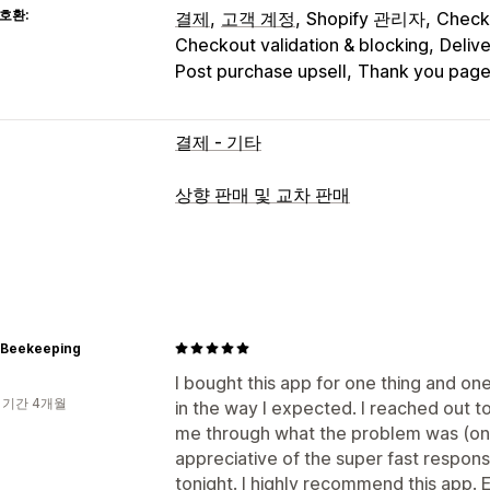
호환:
결제
고객 계정
Shopify 관리자
Check
Checkout validation & blocking
Deliv
Post purchase upsell
Thank you pag
결제 - 기타
상향 판매 및 교차 판매
맞춤 설정
결제 상향 판매
공지 사항 표시줄
감사합
원클릭 추가 기능
팝업
사용자 지정 CS
끌어서 놓기 편집기
여러 통화
여러 언
p Beekeeping
제안 및 권장 사항
I bought this app for one thing and one
 기간 4개월
in the way I expected. I reached out 
무료 기프트
무료 배송
제품 추가 옵션
me through what the problem was (on m
번들
수량 할인
appreciative of the super fast respon
분석
tonight. I highly recommend this app. E