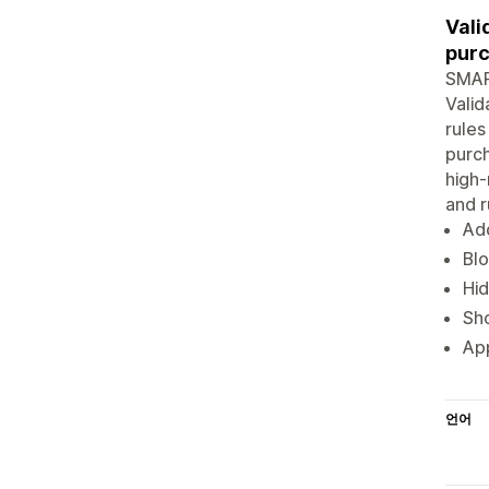
Vali
purc
SMART
Valid
rules
purch
high-
and r
Add
Blo
Hid
Sho
App
언어