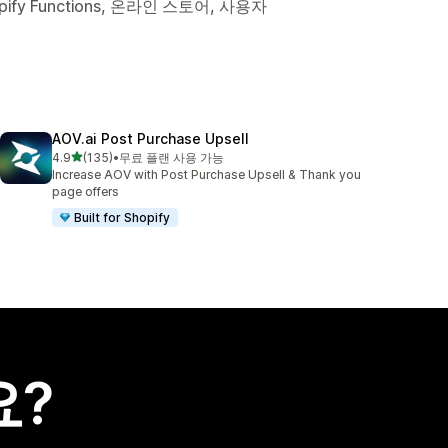
ify Functions, 온라인 스토어, 사용자
AOV.ai Post Purchase Upsell
별 5개 중
4.9
(135)
•
무료 플랜 사용 가능
총 리뷰 135개
Increase AOV with Post Purchase Upsell & Thank you
page offers
Built for Shopify
요?