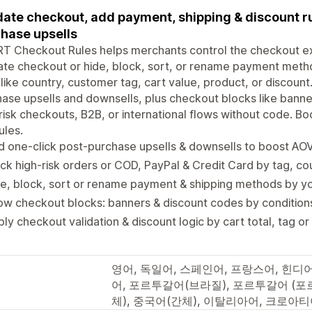
date checkout, add payment, shipping & discount ru
hase upsells
 Checkout Rules helps merchants control the checkout exp
ate checkout or hide, block, sort, or rename payment meth
 like country, customer tag, cart value, product, or discoun
ase upsells and downsells, plus checkout blocks like banner
risk checkouts, B2B, or international flows without code. B
ules.
 one-click post-purchase upsells & downsells to boost AO
ck high-risk orders or COD, PayPal & Credit Card by tag, co
e, block, sort or rename payment & shipping methods by y
w checkout blocks: banners & discount codes by condition
ly checkout validation & discount logic by cart total, tag o
영어, 독일어, 스페인어, 프랑스어, 힌디어
어, 포르투갈어(브라질), 포르투갈어 (포
체), 중국어(간체), 이탈리아어, 크로아