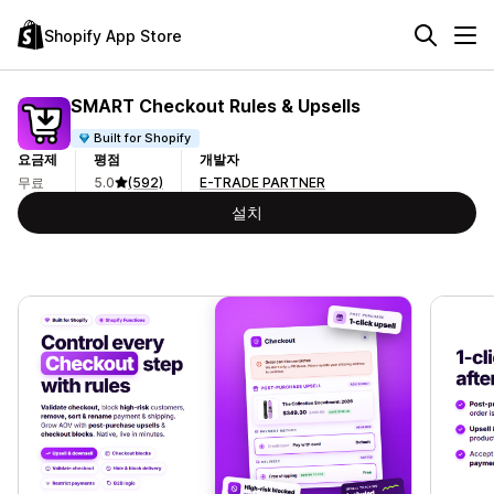
Shopify App Store
SMART Checkout Rules & Upsells
Built for Shopify
요금제
평점
개발자
무료
5.0
(592)
E-TRADE PARTNER
설치