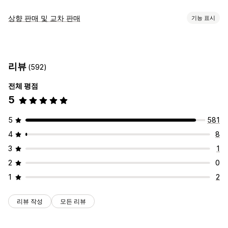
상향 판매 및 교차 판매
기능 표시
맞춤 설정
결제 상향 판매
공지 사항 표시줄
감사합니다 페이지 상향 판매
리뷰
(592)
원클릭 추가 기능
팝업
사용자 지정 CSS
사용자 지정 HTML
끌어서 놓기 편집기
여러 통화
여러 언어
사용자 지정 규칙
전체 평점
5
제안 및 권장 사항
무료 기프트
무료 배송
제품 추가 옵션
추천 제품
5
581
함께 자주 구매하는 제품
번들
수량 할인
4
8
분석
3
1
클릭률
전환율
퍼널 추적
2
0
1
2
리뷰 작성
모든 리뷰