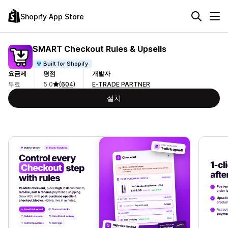
Shopify App Store
SMART Checkout Rules & Upsells
Built for Shopify
요금제
평점
개발자
무료
5.0
(604)
E-TRADE PARTNER
설치