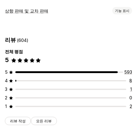
상향 판매 및 교차 판매
기능 표시
맞춤 설정
결제 상향 판매
공지 사항 표시줄
감사합니다 페이지 상향 판매
리뷰
(604)
원클릭 추가 기능
팝업
사용자 지정 CSS
사용자 지정 HTML
끌어서 놓기 편집기
여러 통화
여러 언어
사용자 지정 규칙
전체 평점
5
제안 및 권장 사항
무료 기프트
무료 배송
제품 추가 옵션
추천 제품
5
593
함께 자주 구매하는 제품
번들
수량 할인
4
8
분석
3
1
클릭률
전환율
퍼널 추적
2
0
1
2
리뷰 작성
모든 리뷰