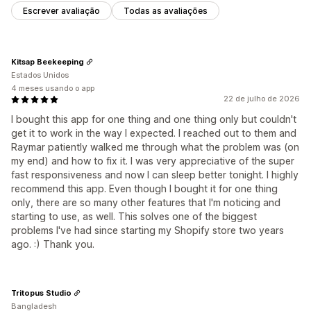
Escrever avaliação
Todas as avaliações
Análises
Taxas de cliques
Taxas de conversão
Desempenho do funil
Kitsap Beekeeping
Estados Unidos
4 meses usando o app
22 de julho de 2026
I bought this app for one thing and one thing only but couldn't
get it to work in the way I expected. I reached out to them and
Raymar patiently walked me through what the problem was (on
my end) and how to fix it. I was very appreciative of the super
fast responsiveness and now I can sleep better tonight. I highly
recommend this app. Even though I bought it for one thing
only, there are so many other features that I'm noticing and
starting to use, as well. This solves one of the biggest
problems I've had since starting my Shopify store two years
ago. :) Thank you.
Tritopus Studio
Bangladesh