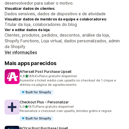
desenvolvedor para saber o motivo.
Visualizar dados de clientes:
Dados sensíveis, dados de dispositivo e de atividade
Visualizar dados de membros da equipe e colaboradores:
Titular da loja, colaboradores do blog
Ver e editar dados da loja:
Clientes, produtos, pedidos, descontos, análise da loja,
Shopify Functions, Loja virtual, dados personalizados, admin
da Shopify
Ver informações
Mais apps parecidos
Aftersell Post Purchase Upsell
de 5 estrelas
4,8
(884)
•
Plano gratuito disponível
884 avaliações ao todo
Aumente o ticket médio com upsells no checkout de 1 clique e
ofertas na página de agradecimento
Built for Shopify
Checkout Plus – Personalizar
de 5 estrelas
5,0
(87)
•
Plano gratuito disponível
87 avaliações ao todo
Personalize o checkout com upsells, brindes grátis e regras
Built for Shopify
AOV.ai Post Purchase Upsell