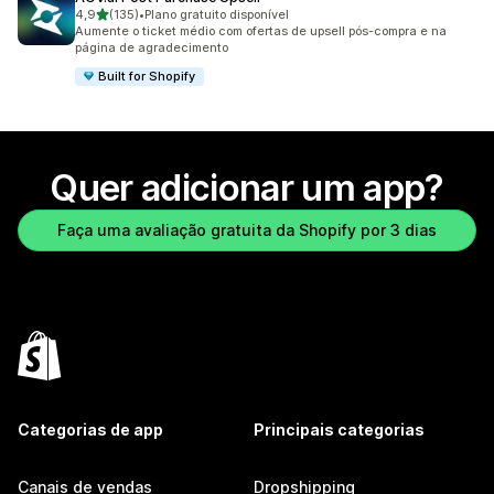
de 5 estrelas
4,9
(135)
•
Plano gratuito disponível
135 avaliações ao todo
Aumente o ticket médio com ofertas de upsell pós-compra e na
página de agradecimento
Built for Shopify
Quer adicionar um app?
Faça uma avaliação gratuita da Shopify por 3 dias
Categorias de app
Principais categorias
Canais de vendas
Dropshipping