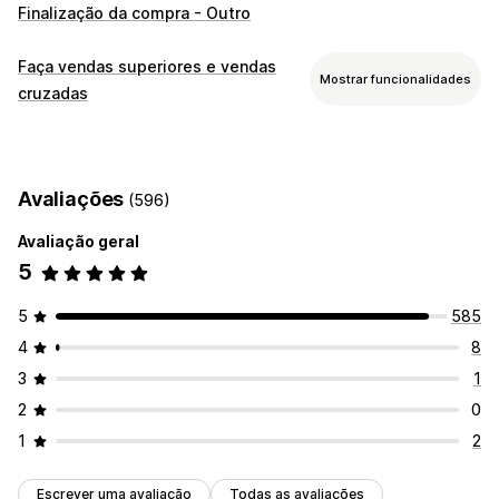
Finalização da compra - Outro
Faça vendas superiores e vendas
Mostrar funcionalidades
cruzadas
Personalização
Venda superior na finalização da compra
Barra de anúncios
Avaliações
(596)
Página de agradecimento de venda superior
Suplementos com um clique
Pop-ups
CSS personalizado
Avaliação geral
HTML personalizado
Editor de arrastar e largar
5
Várias moedas
Multilingue
Regras personalizadas
5
585
Ofertas e recomendações
4
8
Ofertas gratuitas
Envio gratuito
3
1
Suplementos de produtos
Recomendações de produtos
2
0
Frequentemente comprados em conjunto
Pacotes
1
2
Descontos de volume
Análise de dados
Escrever uma avaliação
Todas as avaliações