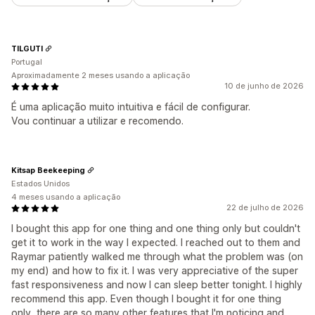
Taxas de cliques
Taxas de conversão
Canalize o desempenho
TILGUTI
Portugal
Aproximadamente 2 meses usando a aplicação
10 de junho de 2026
É uma aplicação muito intuitiva e fácil de configurar.
Vou continuar a utilizar e recomendo.
Kitsap Beekeeping
Estados Unidos
4 meses usando a aplicação
22 de julho de 2026
I bought this app for one thing and one thing only but couldn't
get it to work in the way I expected. I reached out to them and
Raymar patiently walked me through what the problem was (on
my end) and how to fix it. I was very appreciative of the super
fast responsiveness and now I can sleep better tonight. I highly
recommend this app. Even though I bought it for one thing
only, there are so many other features that I'm noticing and