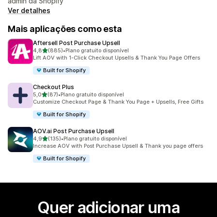
admin da Shopify
Ver detalhes
Mais aplicações como esta
Aftersell Post Purchase Upsell
de 5 estrelas
4,8
(885)
•
Plano gratuito disponível
885 total de avaliações
Lift AOV with 1-Click Checkout Upsells & Thank You Page Offers
Built for Shopify
Checkout Plus
de 5 estrelas
5,0
(87)
•
Plano gratuito disponível
87 total de avaliações
Customize Checkout Page & Thank You Page + Upsells, Free Gifts
Built for Shopify
AOV.ai Post Purchase Upsell
de 5 estrelas
4,9
(135)
•
Plano gratuito disponível
135 total de avaliações
Increase AOV with Post Purchase Upsell & Thank you page offers
Built for Shopify
Quer adicionar uma