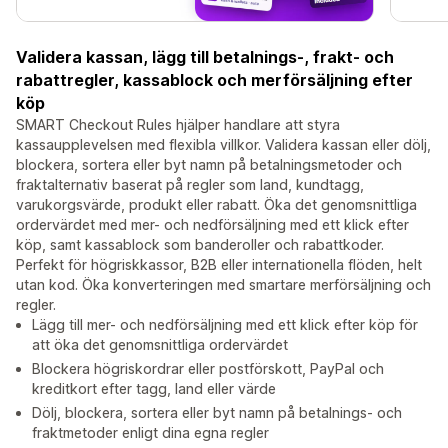
Validera kassan, lägg till betalnings-, frakt- och
rabattregler, kassablock och merförsäljning efter
köp
SMART Checkout Rules hjälper handlare att styra
kassaupplevelsen med flexibla villkor. Validera kassan eller dölj,
blockera, sortera eller byt namn på betalningsmetoder och
fraktalternativ baserat på regler som land, kundtagg,
varukorgsvärde, produkt eller rabatt. Öka det genomsnittliga
ordervärdet med mer- och nedförsäljning med ett klick efter
köp, samt kassablock som banderoller och rabattkoder.
Perfekt för högriskkassor, B2B eller internationella flöden, helt
utan kod. Öka konverteringen med smartare merförsäljning och
regler.
Lägg till mer- och nedförsäljning med ett klick efter köp för
att öka det genomsnittliga ordervärdet
Blockera högriskordrar eller postförskott, PayPal och
kreditkort efter tagg, land eller värde
Dölj, blockera, sortera eller byt namn på betalnings- och
fraktmetoder enligt dina egna regler