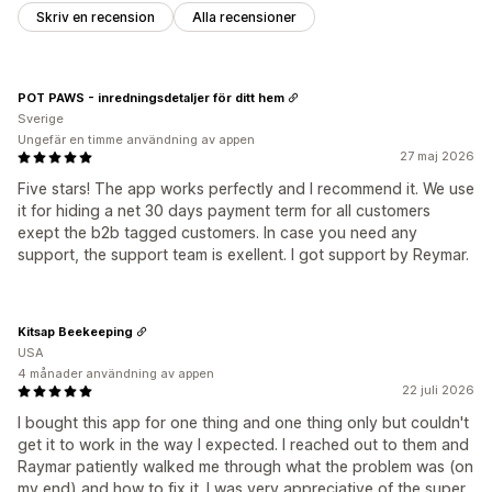
Klickfrekvenser
Konverteringsgrad
Trattens prestanda
Skriv en recension
Alla recensioner
POT PAWS - inredningsdetaljer för ditt hem
Sverige
Ungefär en timme användning av appen
27 maj 2026
Five stars! The app works perfectly and I recommend it. We use
it for hiding a net 30 days payment term for all customers
exept the b2b tagged customers. In case you need any
support, the support team is exellent. I got support by Reymar.
Kitsap Beekeeping
USA
4 månader användning av appen
22 juli 2026
I bought this app for one thing and one thing only but couldn't
get it to work in the way I expected. I reached out to them and
Raymar patiently walked me through what the problem was (on
my end) and how to fix it. I was very appreciative of the super