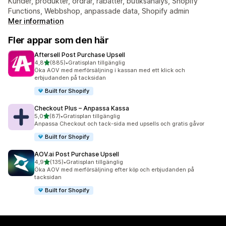
Kunder, produkter, ordrar, rabatter, butiksanalys, Shopify
Functions, Webbshop, anpassade data, Shopify admin
Mer information
Fler appar som den här
Aftersell Post Purchase Upsell
av 5 stjärnor
4,8
(885)
•
Gratisplan tillgänglig
885 recensioner totalt
Öka AOV med merförsäljning i kassan med ett klick och
erbjudanden på tacksidan
Built for Shopify
Checkout Plus – Anpassa Kassa
av 5 stjärnor
5,0
(87)
•
Gratisplan tillgänglig
87 recensioner totalt
Anpassa Checkout och tack-sida med upsells och gratis gåvor
Built for Shopify
AOV.ai Post Purchase Upsell
av 5 stjärnor
4,9
(135)
•
Gratisplan tillgänglig
135 recensioner totalt
Öka AOV med merförsäljning efter köp och erbjudanden på
tacksidan
Built for Shopify