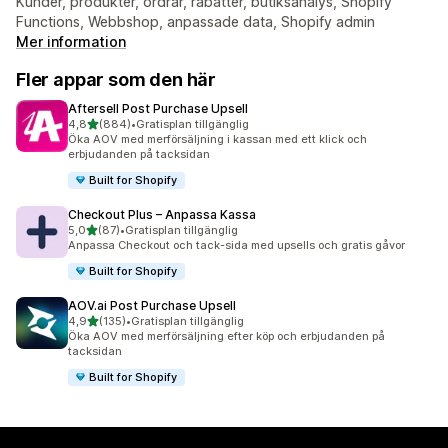
Kunder, produkter, ordrar, rabatter, butiksanalys, Shopify
Functions, Webbshop, anpassade data, Shopify admin
Mer information
Fler appar som den här
Aftersell Post Purchase Upsell
av 5 stjärnor
4,8
(884)
•
Gratisplan tillgänglig
884 recensioner totalt
Öka AOV med merförsäljning i kassan med ett klick och
erbjudanden på tacksidan
Built for Shopify
Checkout Plus – Anpassa Kassa
av 5 stjärnor
5,0
(87)
•
Gratisplan tillgänglig
87 recensioner totalt
Anpassa Checkout och tack-sida med upsells och gratis gåvor
Built for Shopify
AOV.ai Post Purchase Upsell
av 5 stjärnor
4,9
(135)
•
Gratisplan tillgänglig
135 recensioner totalt
Öka AOV med merförsäljning efter köp och erbjudanden på
tacksidan
Built for Shopify