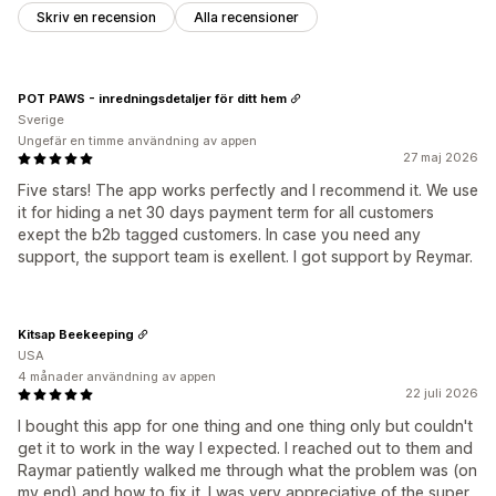
Klickfrekvenser
Konverteringsgrad
Trattens prestanda
Skriv en recension
Alla recensioner
POT PAWS - inredningsdetaljer för ditt hem
Sverige
Ungefär en timme användning av appen
27 maj 2026
Five stars! The app works perfectly and I recommend it. We use
it for hiding a net 30 days payment term for all customers
exept the b2b tagged customers. In case you need any
support, the support team is exellent. I got support by Reymar.
Kitsap Beekeeping
USA
4 månader användning av appen
22 juli 2026
I bought this app for one thing and one thing only but couldn't
get it to work in the way I expected. I reached out to them and
Raymar patiently walked me through what the problem was (on
my end) and how to fix it. I was very appreciative of the super