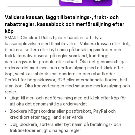
Validera kassan, lägg till betalnings-, frakt- och
rabattregler, kassablock och merförsäljning efter
köp
SMART Checkout Rules hjälper handlare att styra
kassaupplevelsen med flexibla villkor. Validera kassan eller dölj,
blockera, sortera eller byt namn på betalningsmetoder och
fraktalternativ baserat på regler som land, kundtagg,
varukorgsvärde, produkt eller rabatt. Öka det genomsnittliga
ordervärdet med mer- och nedförsäljning med ett klick efter
köp, samt kassablock som banderoller och rabattkoder.
Perfekt för högriskkassor, B2B eller internationella flöden, helt
utan kod. Öka konverteringen med smartare merförsäljning och
regler.
Lägg till mer- och nedförsäljning med ett klick efter köp för
att öka det genomsnittliga ordervärdet
Blockera högriskordrar eller postförskott, PayPal och
kreditkort efter tagg, land eller värde
Dölj, blockera, sortera eller byt namn på betalnings- och
fraktmetoder enligt dina egna regler